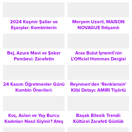
Tarzıyla Gündem Oldu:
Sosyal Medyadaki Tepkiler
ve Oyuncunun Açıklaması
2024 Kaşmir Şallar ve
Meryem Uzerli, MAISON
Eşarplar: Kombinlerin
NOVAGUE İhtişamlı
Vazgeçilmez Dokunuşu
Gelinlikleriyle Moda
Dünyasında Göz Kamaştırdı
Bej, Azure Mavi ve Şeker
Aras Bulut İynemli’nin
Pembesi: Zarafetin
L’Officiel Hommes Dergisi
Vazgeçilmez Üç Tonu Nasıl
Çekimi Tarzı Sosyal
Kombinlenir?
Medyada Tartışma Yarattı
24 Kasım Öğretmenler Günü
Reynmen’den ‘Renklensin’
Kombin Önerileri:
Klibi Detayı: AMIRI Tişörtü
Profesyonel ve Şık Görünüm
Fiyatı Sosyal Medyada
İçin İki Farklı Stil
Tartışma Yarattı
Koç, Aslan ve Yay Burcu
Başak Bilezik Trendi:
Kadınları Nasıl Giyinir? Ateş
Kültürel Zarafeti Günlük
Elementi Stil Rehberi
Kombinlere Taşımanın Yolları