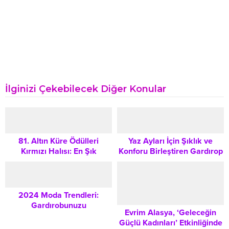
İlginizi Çekebilecek Diğer Konular
81. Altın Küre Ödülleri
Yaz Ayları İçin Şıklık ve
Kırmızı Halısı: En Şık
Konforu Birleştiren Gardırop
Kombinler ve Moda Trendleri
Seçim İpuçları
2024 Moda Trendleri:
Gardırobunuzu
Evrim Alasya, ‘Geleceğin
Dönüştürecek Öne Çıkan
Güçlü Kadınları’ Etkinliğinde
Çanta Modelleri