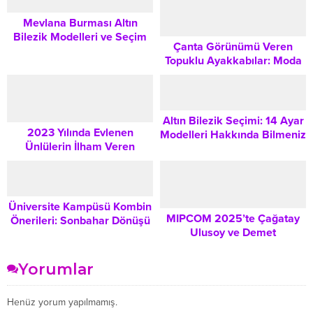
Mevlana Burması Altın
Bilezik Modelleri ve Seçim
Çanta Görünümü Veren
Rehberi
Topuklu Ayakkabılar: Moda
Dünyasının En Cesur Trendi
ve Kombin İpuçları
Altın Bilezik Seçimi: 14 Ayar
2023 Yılında Evlenen
Modelleri Hakkında Bilmeniz
Ünlülerin İlham Veren
Gereken Her Şey
Gelinlik Modelleri: Çağla
Gizem Şahin’den Burcu
Denizer’e
Üniversite Kampüsü Kombin
MIPCOM 2025’te Çağatay
Önerileri: Sonbahar Dönüşü
Ulusoy ve Demet
İçin Şık ve Rahat Stil İpuçları
Özdemir’den Kırmızı Halı
Zarafeti: Ralph Lauren Abiye
Yorumlar
Analizi
Henüz yorum yapılmamış.