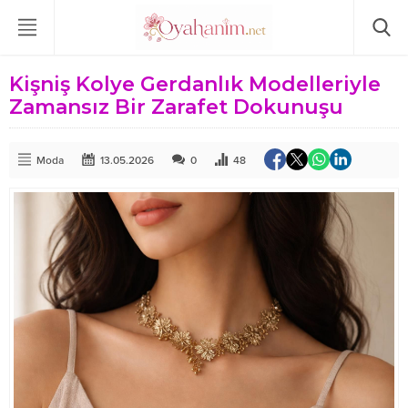
Kişniş Kolye Gerdanlık Modelleriyle
Zamansız Bir Zarafet Dokunuşu
Moda
13.05.2026
0
48