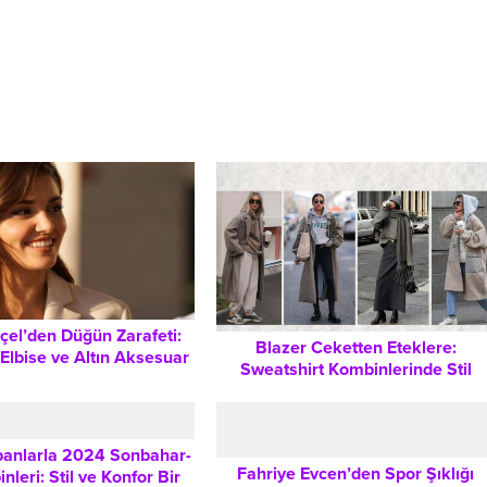
çel’den Düğün Zarafeti:
Blazer Ceketten Eteklere:
Elbise ve Altın Aksesuar
Sweatshirt Kombinlerinde Stil
Kombin İpuçları
İpuçları ve Öneriler
banlarla 2024 Sonbahar-
Fahriye Evcen’den Spor Şıklığı
nleri: Stil ve Konfor Bir