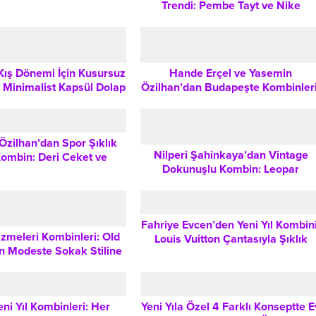
Trendi: Pembe Tayt ve Nike
Arada
Kombiniyle Stil İpuçları
ış Dönemi İçin Kusursuz
Hande Erçel ve Yasemin
 Minimalist Kapsül Dolap
Özilhan’dan Budapeşte Kombinleri
uşturma Rehberi
Sportif Şıklık Nasıl Yakalanır?
Özilhan’dan Spor Şıklık
Nilperi Şahinkaya’dan Vintage
Kombin: Deri Ceket ve
Dokunuşlu Kombin: Leopar
ofman Trendleri
Desenleri ve Bebe Yaka Detayları
Fahriye Evcen’den Yeni Yıl Kombini
zmeleri Kombinleri: Old
Louis Vuitton Çantasıyla Şıklık
 Modeste Sokak Stiline
İpuçları
üm Stil Önerileri
ni Yıl Kombinleri: Her
Yeni Yıla Özel 4 Farklı Konseptte E