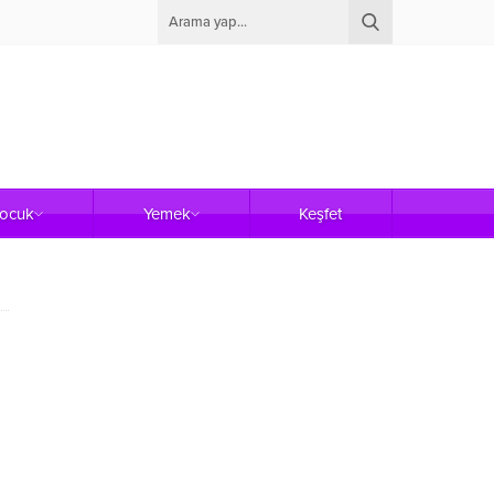
Çocuk
Yemek
Keşfet