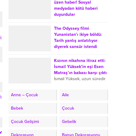
Yalçınkaya, Türkiye’de
üzen haber! Sosyal
evlerde balık tüketiminin
medyadan kötü haberi
azalmasına yol açtığını
duyurdular
düşündüğü iki sebebi anlattı.
Uzun süredir gözlerden
Şef, balık...
uzak yaşayan Eser Yenenler
The Odyssey filmi
ve Berfu Yenenler çifti,
Yunanistan’ı ikiye böldü:
:
takipçilerini üzen bir
Tarih yanlış anlatılıyor
gelişmeyi duyurdu. Berfu
diyerek sansür istendi
Yenenler, üçüncü kez...
The Odyssey film Greece
censored wrong history
Kızının nikahına itiraz etti:
request Lina Mendoni Lifo
İsmail Yüksek’in eşi Esen
Renos Charalambides
Matraş’ın babası karşı çıktı
Oppenheimer 975 million
İsmail Yüksek, uzun süredir
264 million Matt Damon...
birlikte olduğu mimar Esen
Matraş ile nikah masasına
Anne – Çocuk
Aile
:
oturdu. Nikahın ardından
Esen Matraş’ın öz babası
Bebek
Çocuk
olan...
Çocuk Gelişimi
Gebelik
v
Dekorasyon
Banyo Dekorasyonu