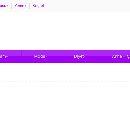
ocuk
Yemek
Keşfet
şam
Moda
Diyet
Anne – 