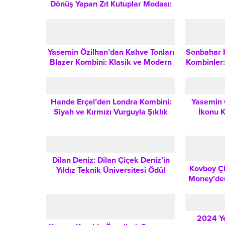
Dönüş Yapan Zıt Kutuplar Modası:
2024 Kombin Önerileri
Yasemin Özilhan’dan Kahve Tonları
Sonbahar K
Blazer Kombini: Klasik ve Modern
Kombinler:
Stili Bir Arada Taşımanın Yolları
Ol
Hande Erçel’den Londra Kombini:
Yasemin 
Siyah ve Kırmızı Vurguyla Şıklık
İkonu 
Dersleri
Eş
Dilan Deniz: Dilan Çiçek Deniz’in
Kovboy Çi
Yıldız Teknik Üniversitesi Ödül
Money’den
Töreni Kombini
T
2024 Ye