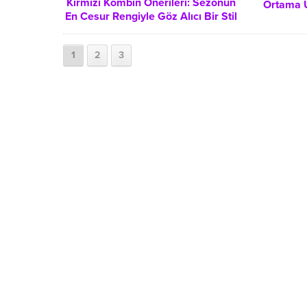
Kırmızı Kombin Önerileri: Sezonun
Ortama U
En Cesur Rengiyle Göz Alıcı Bir Stil
Yaratmanın Sırları
1
2
3