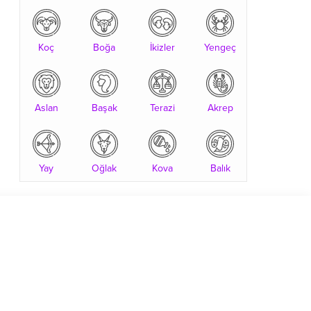
Koç
Boğa
İkizler
Yengeç
Aslan
Başak
Terazi
Akrep
Yay
Oğlak
Kova
Balık