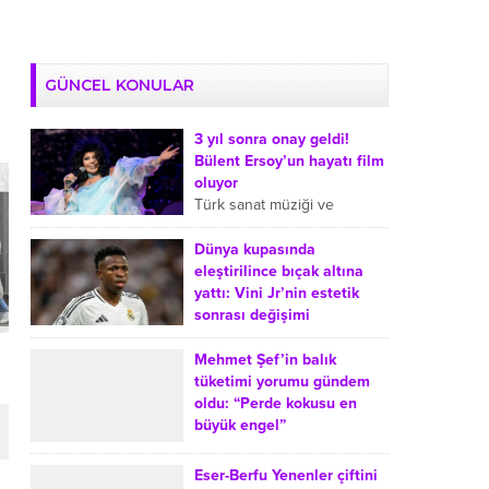
GÜNCEL KONULAR
3 yıl sonra onay geldi!
Bülent Ersoy’un hayatı film
oluyor
Türk sanat müziği ve
arabeskin sevilen
isimlerinden Bülent Ersoy’un
Dünya kupasında
hayatı sinemaya uyarlanıyor.
eleştirilince bıçak altına
Ersoy’un film projesiyle ilgili
yattı: Vini Jr’nin estetik
süreçte, onayın yaklaşık üç...
sonrası değişimi
Dünya Kupası sonrasında
Real Madrid’de forma giyen
Mehmet Şef’in balık
Brezilyalı futbolcu Vinicius
tüketimi yorumu gündem
Junior’ın çene operasyonu
oldu: “Perde kokusu en
geçirdiği yönündeki haberler
büyük engel”
gündeme geldi. Sosyal
MasterChef Türkiye’nin
medyada...
sevilen jüri üyesi Mehmet
Eser-Berfu Yenenler çiftini