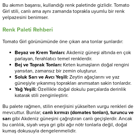
Bu akımın başarısı, kullandığı renk paletinde gizlidir. Tomato
Girl stili, canlı ama aynı zamanda toprakla uyumlu bir renk
yelpazesini benimser.
Renk Paleti Rehberi
Tomato Girl görünümünde öne çıkan ana tonlar şunlardır:
Beyaz ve Krem Tonları:
Akdeniz güneşi altında en çok
parlayan, ferahlatıcı temel renklerdir.
Bej ve Toprak Tonları:
Keten kumaşların doğal rengini
yansıtan, zamansız bir zemin oluşturur.
Soluk Sarı ve Avcı Yeşili:
Zeytin ağaçlarını ve yaz
güneşiyle yıkanmış toprakları anımsatan sakin tonlardır.
Yağ Yeşili:
Özellikle doğal dokulu parçalarda derinlik
katarak stili zenginleştirir.
Bu palete rağmen, stilin enerjisini yükselten vurgu renkleri de
mevcuttur. Bunlar;
canlı kırmızı (domates tonları), turuncu ve
sarı
gibi Akdeniz güneşini çağrıştıran canlı geçişlerdir. Ancak
bu canlılık, siyah veya gri gibi ağır nötr tonlarla değil, doğal
kumaş dokusuyla dengelenmelidir.