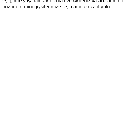
eşliğinde yaşanan sakin anları ve Akdeniz kasabalarının o
huzurlu ritmini giysilerimize taşımanın en zarif yolu.