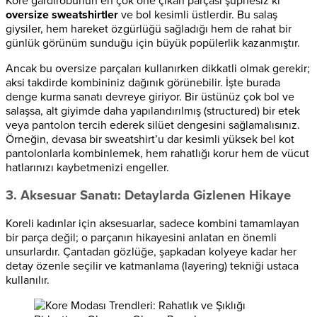
Kore gardırobunun en çok öne çıkan parçası şüphesiz ki
oversize sweatshirtler
ve bol kesimli üstlerdir. Bu salaş
giysiler, hem hareket özgürlüğü sağladığı hem de rahat bir
günlük görünüm sunduğu için büyük popülerlik kazanmıştır.
Ancak bu oversize parçaları kullanırken dikkatli olmak gerekir;
aksi takdirde kombininiz dağınık görünebilir. İşte burada
denge kurma sanatı devreye giriyor. Bir üstünüz çok bol ve
salaşsa, alt giyimde daha yapılandırılmış (structured) bir etek
veya pantolon tercih ederek silüet dengesini sağlamalısınız.
Örneğin, devasa bir sweatshirt’u dar kesimli yüksek bel kot
pantolonlarla kombinlemek, hem rahatlığı korur hem de vücut
hatlarınızı kaybetmenizi engeller.
3. Aksesuar Sanatı: Detaylarda Gizlenen Hikaye
Koreli kadınlar için aksesuarlar, sadece kombini tamamlayan
bir parça değil; o parçanın hikayesini anlatan en önemli
unsurlardır. Çantadan gözlüğe, şapkadan kolyeye kadar her
detay özenle seçilir ve katmanlama (layering) tekniği ustaca
kullanılır.