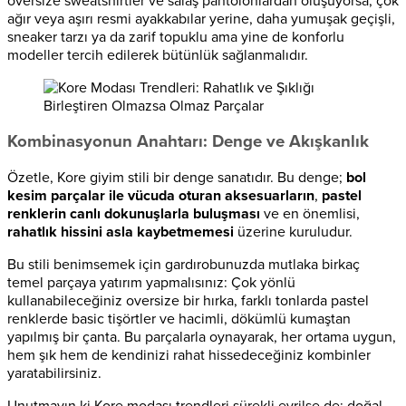
oversize sweatshirtler ve salaş pantolonlardan oluşuyorsa, çok
ağır veya aşırı resmi ayakkabılar yerine, daha yumuşak geçişli,
sneaker tarzı ya da zarif topuklu ama yine de konforlu
modeller tercih edilerek bütünlük sağlanmalıdır.
Kombinasyonun Anahtarı: Denge ve Akışkanlık
Özetle, Kore giyim stili bir denge sanatıdır. Bu denge;
bol
kesim parçalar ile vücuda oturan aksesuarların
,
pastel
renklerin canlı dokunuşlarla buluşması
ve en önemlisi,
rahatlık hissini asla kaybetmemesi
üzerine kuruludur.
Bu stili benimsemek için gardırobunuzda mutlaka birkaç
temel parçaya yatırım yapmalısınız: Çok yönlü
kullanabileceğiniz oversize bir hırka, farklı tonlarda pastel
renklerde basic tişörtler ve hacimli, dökümlü kumaştan
yapılmış bir çanta. Bu parçalarla oynayarak, her ortama uygun,
hem şık hem de kendinizi rahat hissedeceğiniz kombinler
yaratabilirsiniz.