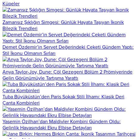
Küpeler
Zamansız Şıklığın Simgesi: Günlük Hayata Taşıyan İkonik
Bilezik Trendleri
Demet Özdemir’in Servet Değerindeki Ceketi Gündem Yaptı:
Stil İkonu Olmanın Sırları
Anya Taylor-Joy, Dune: Çöl Gezegeni Bölüm 2 Prömiyerinde
Gelin Görünümüyle Tartışma Yarattı
Tuba Büyüküstün’den Paris Sokak Stili İlhamı: Klasik Deri
Çanta Kombinleri
Yasemin Özilhan’dan Maldivler Kombini Gündem Oldu:
Gelinlik Havasındaki Ekru Elbise Detayları