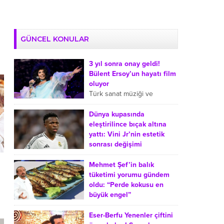
GÜNCEL KONULAR
3 yıl sonra onay geldi!
Bülent Ersoy’un hayatı film
oluyor
Türk sanat müziği ve
arabeskin sevilen
isimlerinden Bülent Ersoy’un
Dünya kupasında
hayatı sinemaya uyarlanıyor.
eleştirilince bıçak altına
Ersoy’un film projesiyle ilgili
yattı: Vini Jr’nin estetik
süreçte, onayın yaklaşık üç...
sonrası değişimi
Dünya Kupası sonrasında
Real Madrid’de forma giyen
Mehmet Şef’in balık
Brezilyalı futbolcu Vinicius
tüketimi yorumu gündem
Junior’ın çene operasyonu
oldu: “Perde kokusu en
geçirdiği yönündeki haberler
büyük engel”
gündeme geldi. Sosyal
MasterChef Türkiye’nin
medyada...
sevilen jüri üyesi Mehmet
Eser-Berfu Yenenler çiftini