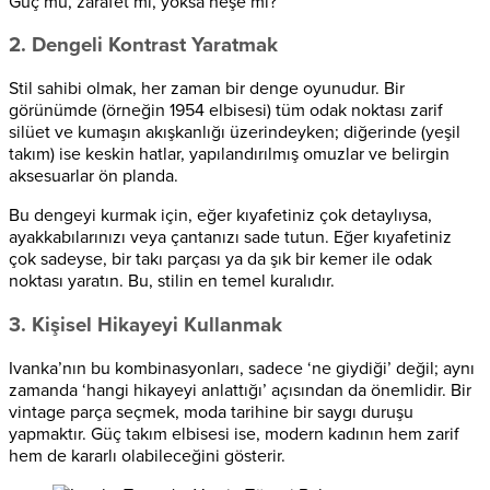
Güç mü, zarafet mi, yoksa neşe mi?’
2. Dengeli Kontrast Yaratmak
Stil sahibi olmak, her zaman bir denge oyunudur. Bir
görünümde (örneğin 1954 elbisesi) tüm odak noktası zarif
silüet ve kumaşın akışkanlığı üzerindeyken; diğerinde (yeşil
takım) ise keskin hatlar, yapılandırılmış omuzlar ve belirgin
aksesuarlar ön planda.
Bu dengeyi kurmak için, eğer kıyafetiniz çok detaylıysa,
ayakkabılarınızı veya çantanızı sade tutun. Eğer kıyafetiniz
çok sadeyse, bir takı parçası ya da şık bir kemer ile odak
noktası yaratın. Bu, stilin en temel kuralıdır.
3. Kişisel Hikayeyi Kullanmak
Ivanka’nın bu kombinasyonları, sadece ‘ne giydiği’ değil; aynı
zamanda ‘hangi hikayeyi anlattığı’ açısından da önemlidir. Bir
vintage parça seçmek, moda tarihine bir saygı duruşu
yapmaktır. Güç takım elbisesi ise, modern kadının hem zarif
hem de kararlı olabileceğini gösterir.