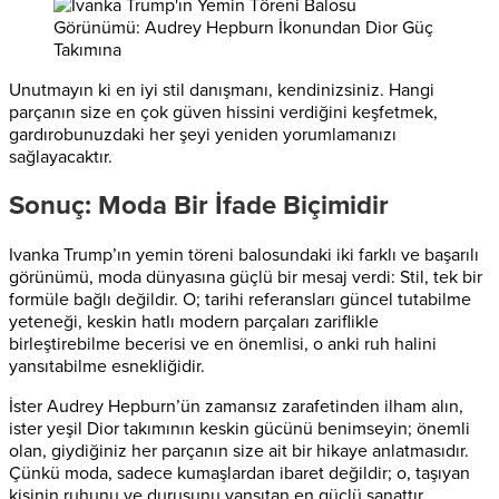
Unutmayın ki en iyi stil danışmanı, kendinizsiniz. Hangi
parçanın size en çok güven hissini verdiğini keşfetmek,
gardırobunuzdaki her şeyi yeniden yorumlamanızı
sağlayacaktır.
Sonuç: Moda Bir İfade Biçimidir
Ivanka Trump’ın yemin töreni balosundaki iki farklı ve başarılı
görünümü, moda dünyasına güçlü bir mesaj verdi: Stil, tek bir
formüle bağlı değildir. O; tarihi referansları güncel tutabilme
yeteneği, keskin hatlı modern parçaları zariflikle
birleştirebilme becerisi ve en önemlisi, o anki ruh halini
yansıtabilme esnekliğidir.
İster Audrey Hepburn’ün zamansız zarafetinden ilham alın,
ister yeşil Dior takımının keskin gücünü benimseyin; önemli
olan, giydiğiniz her parçanın size ait bir hikaye anlatmasıdır.
Çünkü moda, sadece kumaşlardan ibaret değildir; o, taşıyan
kişinin ruhunu ve duruşunu yansıtan en güçlü sanattır.