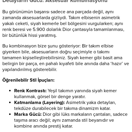
Detayların Gücü: Aksesuar Kombinasyonu
Bu görünümün başarısı sadece ana parçada değil, aynı
zamanda aksesuarlarda gizliydi. Takım elbisenin asimetrik
yakalı ceketi, siyah kemerle bel bölgesini vurgularken; aynı
renk beresi ve 5.900 dolarlık Dior çantasıyla tamamlanması,
bir bütünlük hissi yaratmış.
Bu kombinasyon bize şunu gösteriyor: Bir takım elbise
giyerken bile, aksesuarların doğru seçimiyle o takımı
tamamen kişiselleştirebilirsiniz. Siyah kemer gibi basit ama
belirgin bir parça, en pahalı kıyafeti bile anında daha ‘hazır’ ve
yapılandırılmış gösterebilir.
Öğrenilebilir Stil İpuçları:
Renk Kontrastı:
Yeşil takımın yanında siyah kemer
kullanmak, görsel bir denge yaratır.
Katmanlama (Layering):
Asimetrik yaka detayları,
tekdüze durabilecek bir takıma dinamizm katar.
Marka Gücü:
Dior gibi lüks markaların çantaları, sadece
taşıma aracı değil; aynı zamanda stil beyanıdır ve
kombine anında prestij katar.