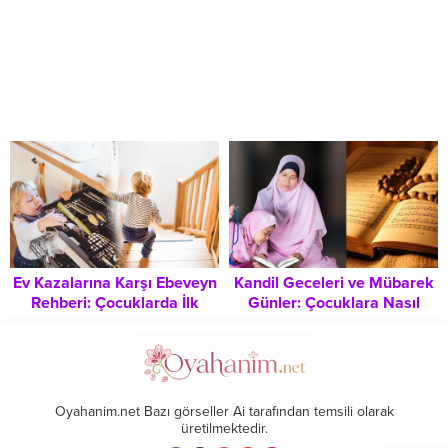
Ev Kazalarına Karşı Ebeveyn
Kandil Geceleri ve Mübarek
Rehberi: Çocuklarda İlk
Günler: Çocuklara Nasıl
Müdahale ve Önleyici
Anlatılmalı? Yaşa Göre
Tedbirler
Kapsamlı Rehber
Oyahanim.net Bazı görseller Ai tarafından temsili olarak
üretilmektedir.