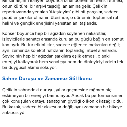
Bir sanatçının kariyeri boyunca farklı dönemleri temsil etmesi,
onun kültürel bir arşivi taşıdığı anlamına gelir. Çelik’in
repertuvarında yer alan ‘Ateşteyim’ gibi hit parçalar, sadece
popüler şarkılar olmanın ötesinde, o dönemin toplumsal ruh
halini ve gençlik enerjisini yansıtan anı taşlarıdır.
Konser boyunca hep bir ağızdan söylenen nakaratlar,
izleyicilerle sanatçı arasında kurulan bu güçlü bağın en somut
kanıtıydı. Bu tür etkinlikler, sadece eğlence mekanları değil;
aynı zamanda kolektif hafızanın toplandığı ritüel alanlardır.
Seyircinin hep bir ağızdan şarkılara eşlik etmesi, o anki
enerjiyi katlayarak hem sanatçıyı hem de dinleyiciyi adeta tek
bir duygusal akıma sokuyor.
Sahne Duruşu ve Zamansız Stil İkonu
Çelik’in sahnedeki duruşu, yıllar geçmesine rağmen hiç
eskimeyen bir enerjiyi barındırıyor. Ancak bu performansın en
çok konuşulan detayı, sanatçının giydiği o ikonik kazağı oldu.
Bu kazak, sadece bir aksesuar değil; aynı zamanda bir hikaye
anlatıcısıydı.