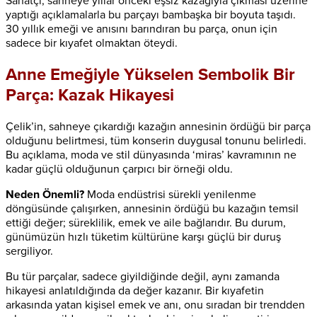
Sanatçı, sahneye yıllar önceki eşsiz kazağıyla çıkması üzerine
yaptığı açıklamalarla bu parçayı bambaşka bir boyuta taşıdı.
30 yıllık emeği ve anısını barındıran bu parça, onun için
sadece bir kıyafet olmaktan öteydi.
Anne Emeğiyle Yükselen Sembolik Bir
Parça: Kazak Hikayesi
Çelik’in, sahneye çıkardığı kazağın annesinin ördüğü bir parça
olduğunu belirtmesi, tüm konserin duygusal tonunu belirledi.
Bu açıklama, moda ve stil dünyasında ‘miras’ kavramının ne
kadar güçlü olduğunun çarpıcı bir örneği oldu.
Neden Önemli?
Moda endüstrisi sürekli yenilenme
döngüsünde çalışırken, annesinin ördüğü bu kazağın temsil
ettiği değer; süreklilik, emek ve aile bağlarıdır. Bu durum,
günümüzün hızlı tüketim kültürüne karşı güçlü bir duruş
sergiliyor.
Bu tür parçalar, sadece giyildiğinde değil, aynı zamanda
hikayesi anlatıldığında da değer kazanır. Bir kıyafetin
arkasında yatan kişisel emek ve anı, onu sıradan bir trendden