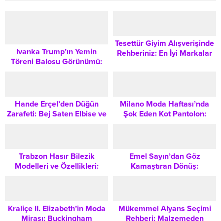
Tesettür Giyim Alışverişinde
Ivanka Trump’ın Yemin
Rehberiniz: En İyi Markalar
Töreni Balosu Görünümü:
ve Kombin İpuçları
Audrey Hepburn İkonundan
Dior Güç Takımına
Hande Erçel’den Düğün
Milano Moda Haftası’nda
Zarafeti: Bej Saten Elbise ve
Şok Eden Kot Pantolon:
Altın Aksesuar Kombin
Jordanluca Tasarımı
İpuçları
Tartışma Yarattı
Trabzon Hasır Bilezik
Emel Sayın’dan Göz
Modelleri ve Özellikleri:
Kamaştıran Dönüş:
Geleneksel Zarafetin
Bostancı’da İki Farklı Stil ve
Rehberi
Sahne Işıltısı
Kraliçe II. Elizabeth’in Moda
Mükemmel Alyans Seçimi
Mirası: Buckingham
Rehberi: Malzemeden