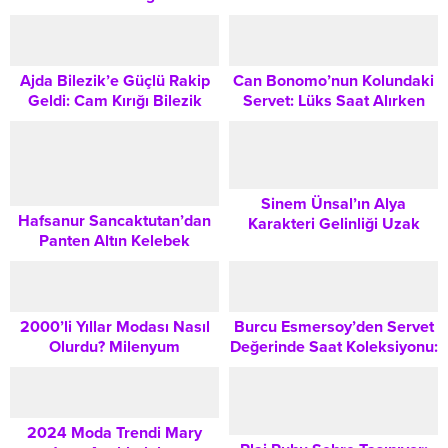
Sarayı’nda Tarihi Sergile
Tasarıma Bilmeniz Gereken
Her Şey
Ajda Bilezik’e Güçlü Rakip
Can Bonomo’nun Kolundaki
Geldi: Cam Kırığı Bilezik
Servet: Lüks Saat Alırken
Trendi ve Kombin Önerileri
Bilmeniz Gerekenler
Sinem Ünsal’ın Alya
Hafsanur Sancaktutan’dan
Karakteri Gelinliği Uzak
Panten Altın Kelebek
Şehir Dizisi Trendleri ve
Ödülleri Görünümü: SOLACE
Modern Düğün Stilleri
LONDON Elbisesi ve Değerli
Cartier Küpeler
2000’li Yıllar Modası Nasıl
Burcu Esmersoy’den Servet
Olurdu? Milenyum
Değerinde Saat Koleksiyonu:
Çılgınlığının İkonik Trendleri
Yeni Parçası Gündem Oldu
2024 Moda Trendi Mary