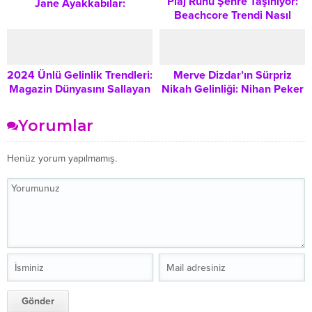
Plaj Ruhu Şehre Taşınıyor:
Jane Ayakkabılar:
Beachcore Trendi Nasıl
Gardırobunuzun
Kombinlenir ve Günlük
Vazgeçilmez Parçası Nasıl
Hayata Uyarlanır?
Olur?
2024 Ünlü Gelinlik Trendleri:
Merve Dizdar’ın Sürpriz
Magazin Dünyasını Sallayan
Nikah Gelinliği: Nihan Peker
En Şık Düğün Kombinleri
Tasarımı ve Aksesuar
Kombinasyonu
Yorumlar
Henüz yorum yapılmamış.