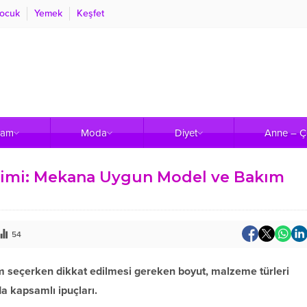
ocuk
Yemek
Keşfet
şam
Moda
Diyet
Anne – 
çimi: Mekana Uygun Model ve Bakım
54
lim seçerken dikkat edilmesi gereken boyut, malzeme türleri
a kapsamlı ipuçları.