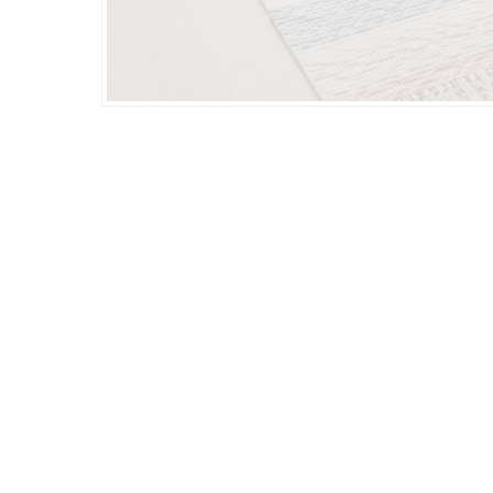
Yaz Mevsimi Dokunuşuyla Ev 