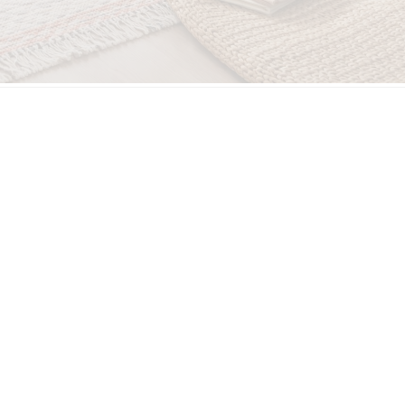
Dekorasyonunuzu Yenilemek