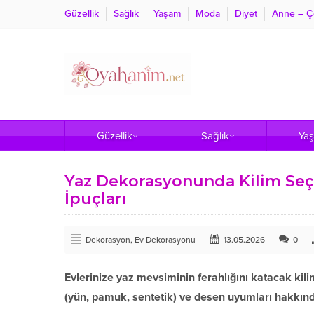
Güzellik
Sağlık
Yaşam
Moda
Diyet
Anne – Ç
Güzellik
Sağlık
Ya
Yaz Dekorasyonunda Kilim Se
İpuçları
Dekorasyon
,
Ev Dekorasyonu
13.05.2026
0
Evlerinize yaz mevsiminin ferahlığını katacak ki
(yün, pamuk, sentetik) ve desen uyumları hakkınd