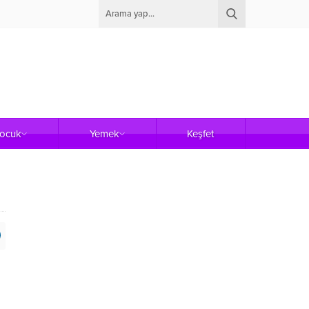
Çocuk
Yemek
Keşfet