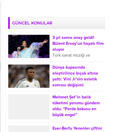
GÜNCEL KONULAR
3 yıl sonra onay geldi!
Bülent Ersoy’un hayatı film
oluyor
Türk sanat müziği ve
arabeskin sevilen
isimlerinden Bülent Ersoy’un
Dünya kupasında
hayatı sinemaya uyarlanıyor.
eleştirilince bıçak altına
Ersoy’un film projesiyle ilgili
yattı: Vini Jr’nin estetik
süreçte, onayın yaklaşık üç...
sonrası değişimi
Dünya Kupası sonrasında
Real Madrid’de forma giyen
Mehmet Şef’in balık
Brezilyalı futbolcu Vinicius
tüketimi yorumu gündem
Junior’ın çene operasyonu
oldu: “Perde kokusu en
geçirdiği yönündeki haberler
büyük engel”
gündeme geldi. Sosyal
MasterChef Türkiye’nin
medyada...
sevilen jüri üyesi Mehmet
Eser-Berfu Yenenler çiftini