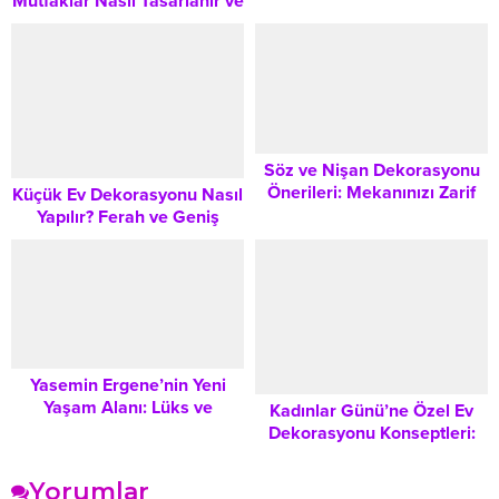
Mutfaklar Nasıl Tasarlanır ve
Yaratmanın Pratik Yolları
Kullanışlı mı?
Söz ve Nişan Dekorasyonu
Önerileri: Mekanınızı Zarif
Küçük Ev Dekorasyonu Nasıl
Bir Kutlamaya Dönüştürme
Yapılır? Ferah ve Geniş
Rehberi
Görünüm İçin Kapsamlı
İpuçları
Yasemin Ergene’nin Yeni
Yaşam Alanı: Lüks ve
Kadınlar Günü’ne Özel Ev
Zarafetin Buluştuğu Modern
Dekorasyonu Konseptleri:
Ev Tasarım Detayları
Yaşam Alanlarınızı Nasıl
Şenlendirirsiniz?
Yorumlar