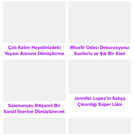
Çatı Katını Hayalinizdeki
Misafir Odası Dekorasyonu:
Yaşam Alanına Dönüştürme
Konforlu ve Şık Bir Alan
Rehberi: Dekorasyon İpuçları
Yaratmanın Tüm Detayları
Jennifer Lopez’in Satışa
Çıkardığı Süper Lüks
Salonunuzu İhtişamlı Bir
Malikanede Modern
Sanat Eserine Dönüştürecek
Yaşamın Zirvesi
Avangart Dekorasyon
Rehberi