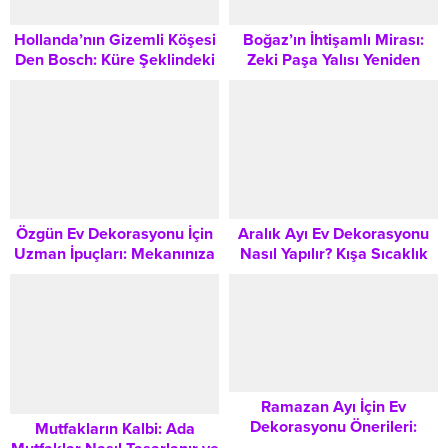
Boğaz’ın İhtişamlı Mirası:
Hollanda’nın Gizemli Köşesi
Zeki Paşa Yalısı Yeniden
Den Bosch: Küre Şeklindeki
Satışta, Lüks Emlak
Evler ve Orta Çağ Büyüsü
Piyasasını Salladı
Özgün Ev Dekorasyonu İçin
Aralık Ayı Ev Dekorasyonu
Uzman İpuçları: Mekanınıza
Nasıl Yapılır? Kışa Sıcaklık
Karakter Katmanın Yolları
Katacak Stil ve Renk Rehberi
Ramazan Ayı İçin Ev
Dekorasyonu Önerileri:
Mutfakların Kalbi: Ada
Huzur Dolu Bir Yuva