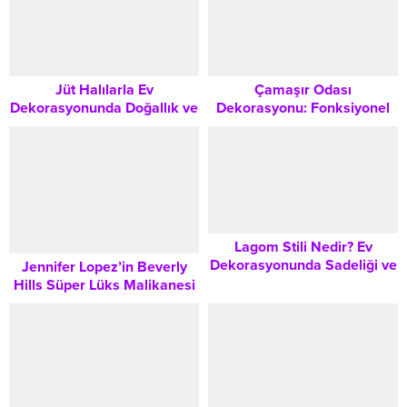
Jüt Halılarla Ev
Çamaşır Odası
Dekorasyonunda Doğallık ve
Dekorasyonu: Fonksiyonel
Şıklığı Bir Arada Yaşatmanın
ve Estetik Bir Alan
Yolları
Yaratmanın Tüm İpuçları
Lagom Stili Nedir? Ev
Dekorasyonunda Sadeliği ve
Jennifer Lopez’in Beverly
Dengenin Sanatı
Hills Süper Lüks Malikanesi
Satışa Çıktı: 12 Yatak Odası,
24 Banyo Detayları