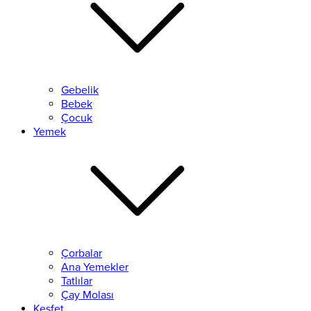
Gebelik
Bebek
Çocuk
Yemek
Çorbalar
Ana Yemekler
Tatlılar
Çay Molası
Keşfet