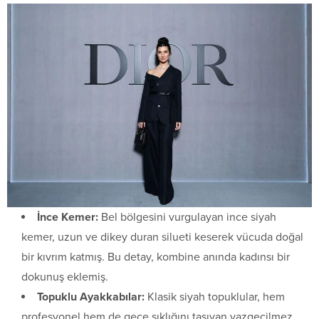
İnce Kemer:
Bel bölgesini vurgulayan ince siyah
kemer, uzun ve dikey duran silueti keserek vücuda doğal
bir kıvrım katmış. Bu detay, kombine anında kadınsı bir
dokunuş eklemiş.
Topuklu Ayakkabılar:
Klasik siyah topuklular, hem
profesyonel hem de gece şıklığını taşıyan vazgeçilmez