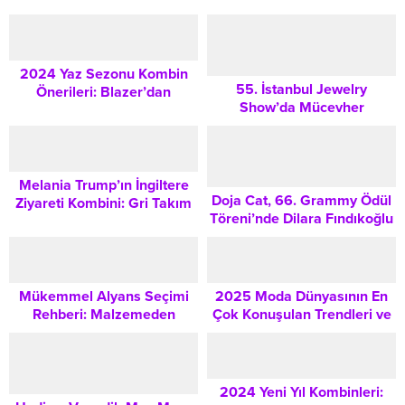
2024 Yaz Sezonu Kombin
55. İstanbul Jewelry
Önerileri: Blazer’dan
Show’da Mücevher
Aksesuar Detaylarına Şık
Sektörünün İhtişamı ve
Stil Rehberi
Türkiye’nin Küresel Liderlik
Hedefleri
Melania Trump’ın İngiltere
Doja Cat, 66. Grammy Ödül
Ziyareti Kombini: Gri Takım
Töreni’nde Dilara Fındıkoğlu
ve Mor Şapkanın Moda
İmzalı Elbisesi ve Alnındaki
Analizi
Geçici Dövme ile Gündem
Oldu
Mükemmel Alyans Seçimi
2025 Moda Dünyasının En
Rehberi: Malzemeden
Çok Konuşulan Trendleri ve
Tasarıma Bilmeniz Gereken
Dönüm Noktaları
Her Şey
2024 Yeni Yıl Kombinleri: