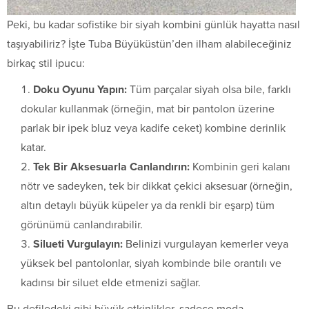
Peki, bu kadar sofistike bir siyah kombini günlük hayatta nasıl
taşıyabiliriz? İşte Tuba Büyüküstün’den ilham alabileceğiniz
birkaç stil ipucu:
Doku Oyunu Yapın:
Tüm parçalar siyah olsa bile, farklı
dokular kullanmak (örneğin, mat bir pantolon üzerine
parlak bir ipek bluz veya kadife ceket) kombine derinlik
katar.
Tek Bir Aksesuarla Canlandırın:
Kombinin geri kalanı
nötr ve sadeyken, tek bir dikkat çekici aksesuar (örneğin,
altın detaylı büyük küpeler ya da renkli bir eşarp) tüm
görünümü canlandırabilir.
Silueti Vurgulayın:
Belinizi vurgulayan kemerler veya
yüksek bel pantolonlar, siyah kombinde bile orantılı ve
kadınsı bir siluet elde etmenizi sağlar.
Bu defiledeki gibi büyük etkinlikler, sadece moda