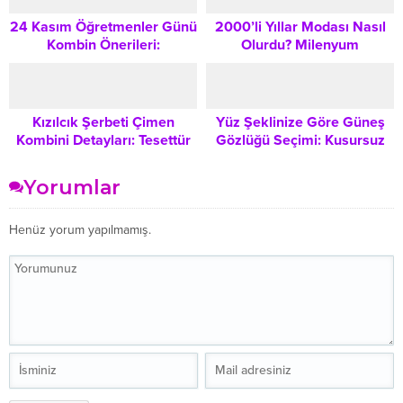
24 Kasım Öğretmenler Günü
2000’li Yıllar Modası Nasıl
Kombin Önerileri:
Olurdu? Milenyum
Profesyonel ve Şık Görünüm
Çılgınlığının İkonik Trendleri
İçin İki Farklı Stil
Kızılcık Şerbeti Çimen
Yüz Şeklinize Göre Güneş
Kombini Detayları: Tesettür
Gözlüğü Seçimi: Kusursuz
Moda Trendleri ve Stil
Stil İçin İpuçları
Önerileri
Yorumlar
Henüz yorum yapılmamış.