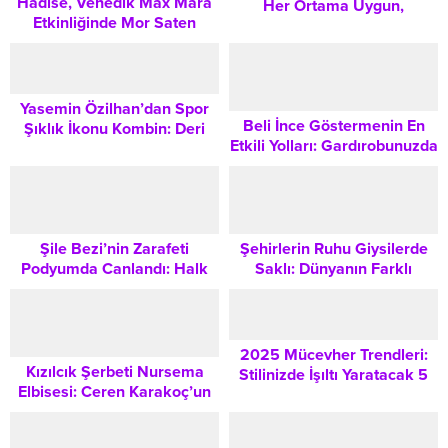
Hadise, Venedik Max Mara
Her Ortama Uygun,
Etkinliğinde Mor Saten
Zamansız Şıklık Önerileri
Elbisesiyle Kate Hudson ve
Balqees Ahmed Fathi’nin
Yanında Göz Kamaştırdı
Yasemin Özilhan’dan Spor
Beli İnce Göstermenin En
Şıklık İkonu Kombin: Deri
Etkili Yolları: Gardırobunuzda
Ceket ve Eşofman Trendleri
Kullanmanız Gereken 8
Moda Tüyosu
Şile Bezi’nin Zarafeti
Şehirlerin Ruhu Giysilerde
Podyumda Canlandı: Halk
Saklı: Dünyanın Farklı
Eğitim Merkezi Düzenlediği
Metropollerinde Moda Nasıl
Moda Şöleni Büyük İlgi
Şekilleniyor?
Gördü
2025 Mücevher Trendleri:
Kızılcık Şerbeti Nursema
Stilinizde İşıltı Yaratacak 5
Elbisesi: Ceren Karakoç’un
Anahtar Parça
Pudra Tonu Kombini Hangi
Marka ve Fiyat?