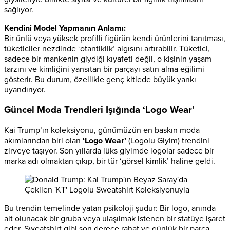
sağlıyor.
Kendini Model Yapmanın Anlamı:
Bir ünlü veya yüksek profilli figürün kendi ürünlerini tanıtması,
tüketiciler nezdinde ‘otantiklik’ algısını artırabilir. Tüketici,
sadece bir mankenin giydiği kıyafeti değil, o kişinin yaşam
tarzını ve kimliğini yansıtan bir parçayı satın alma eğilimi
gösterir. Bu durum, özellikle genç kitlede büyük yankı
uyandırıyor.
Güncel Moda Trendleri Işığında ‘Logo Wear’
Kai Trump’ın koleksiyonu, günümüzün en baskın moda
akımlarından biri olan
‘Logo Wear’
(Logolu Giyim) trendini
zirveye taşıyor. Son yıllarda lüks giyimde logolar sadece bir
marka adı olmaktan çıkıp, bir tür ‘görsel kimlik’ haline geldi.
Bu trendin temelinde yatan psikoloji şudur: Bir logo, anında
ait olunacak bir gruba veya ulaşılmak istenen bir statüye işaret
eder. Sweatshirt gibi son derece rahat ve günlük bir parça