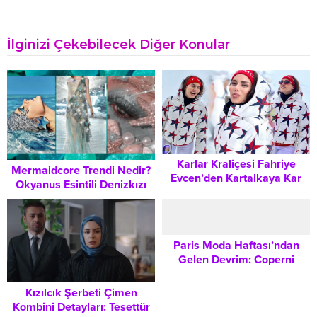
İlginizi Çekebilecek Diğer Konular
Karlar Kraliçesi Fahriye
Mermaidcore Trendi Nedir?
Evcen’den Kartalkaya Kar
Okyanus Esintili Denizkızı
Tatili Şıklığı: Ski Chic Trendi
Stiliyle Yaz Gardırobunuzu
Nasıl Yakalanır?
Yenileyin
Paris Moda Haftası’ndan
Gelen Devrim: Coperni
Aerogel Air Swipe Bag
Trendi
Kızılcık Şerbeti Çimen
Kombini Detayları: Tesettür