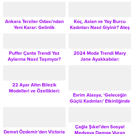
Moda Trendleri ve Stil
Önerileri
Ankara Terziler Odası’ndan
Koç, Aslan ve Yay Burcu
Yeni Karar: Gelinlik
Kadınları Nasıl Giyinir? Ateş
Denemeleri Artık Ücretli
Elementi Stil Rehberi
Oluyor
Puffer Çanta Trendi Yaz
2024 Moda Trendi Mary
Aylarına Nasıl Taşınıyor?
Jane Ayakkabılar:
Kapitone Modellerle Kombin
Gardırobunuzun
İpuçları
Vazgeçilmez Parçası Nasıl
Olur?
22 Ayar Altın Bilezik
Modelleri ve Özellikleri:
Evrim Alasya, ‘Geleceğin
Satın Almadan Önce
Güçlü Kadınları’ Etkinliğinde
Bilmeniz Gereken Her Şey
Tarzıyla Gündem Oldu:
Sosyal Medyadaki Tepkiler
ve Oyuncunun Açıklaması
Çağla Şıkel’den Sosyal
Demet Özdemir’den Victoria
Medyaya Damga Vuran