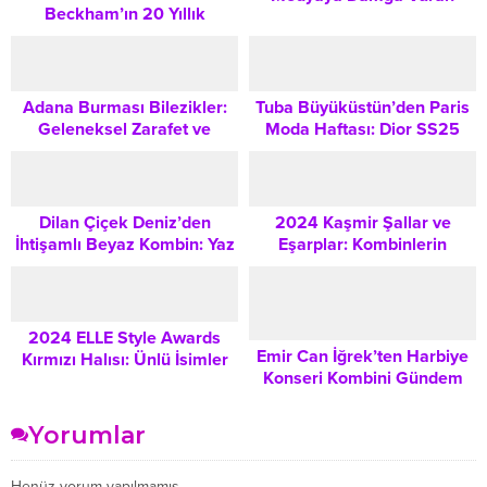
Beckham’ın 20 Yıllık
Kombin: Siyah Elbise ve
Elbisesiyle Göz Kamaştı:
Leopar Dokunuşu
Yıldırım Mayruk İmzalı
Zarafet
Adana Burması Bilezikler:
Tuba Büyüküstün’den Paris
Geleneksel Zarafet ve
Moda Haftası: Dior SS25
Güvenilir Bir Yatırım Rehberi
Siyah Zarafetiyle Göz
Kamaştırdı
Dilan Çiçek Deniz’den
2024 Kaşmir Şallar ve
İhtişamlı Beyaz Kombin: Yaz
Eşarplar: Kombinlerin
Trendleri ve Aksesuar
Vazgeçilmez Dokunuşu
Dokunuşları
2024 ELLE Style Awards
Emir Can İğrek’ten Harbiye
Kırmızı Halısı: Ünlü İsimler
Konseri Kombini Gündem
Şıklık Yarışında Hangi
Oldu: Transparan Sahne
Trendleri Taşıdı?
Kostümüyle Dikkat Çekti
Yorumlar
Henüz yorum yapılmamış.