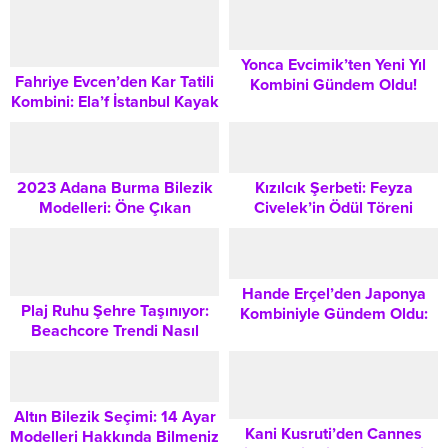
Moda Arenasında Bir Türk
Rüzgarı
Yonca Evcimik’ten Yeni Yıl
Fahriye Evcen’den Kar Tatili
Kombini Gündem Oldu!
Kombini: Ela’f İstanbul Kayak
Fosforlu Yeşil Tül Elbise
Tulumu ve Lüks Kış Modası
Detayları
Trendleri
2023 Adana Burma Bilezik
Kızılcık Şerbeti: Feyza
Modelleri: Öne Çıkan
Civelek’in Ödül Töreni
Özellikler Ve Fiyatlar
Kombini Sosyal Medyada
Tartışma Yarattı:
Hande Erçel’den Japonya
Plaj Ruhu Şehre Taşınıyor:
Kombiniyle Gündem Oldu:
Beachcore Trendi Nasıl
Lüks ve Trend Parça Analizi
Kombinlenir ve Günlük
Hayata Uyarlanır?
Altın Bilezik Seçimi: 14 Ayar
Kani Kusruti’den Cannes
Modelleri Hakkında Bilmeniz