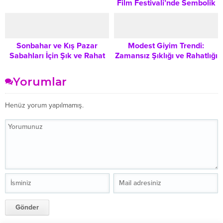
Film Festivali’nde Sembolik
Gereken Her Şey
Çanta: Karpuz Dilimi
Aksesuarın Moda Gücü
Sonbahar ve Kış Pazar
Modest Giyim Trendi:
Sabahları İçin Şık ve Rahat
Zamansız Şıklığı ve Rahatlığı
Ev Kombini Önerileri
Bir Arada Yaşamak
Yorumlar
Henüz yorum yapılmamış.