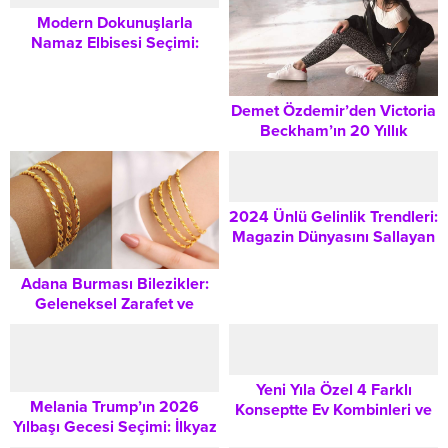
Modern Dokunuşlarla
Namaz Elbisesi Seçimi:
Konfor ve Zarafeti Bir Arada
Buluşturmanın İpuçları
Demet Özdemir’den Victoria
Beckham’ın 20 Yıllık
Elbisesiyle Göz Kamaştı:
Yıldırım Mayruk İmzalı
Zarafet
2024 Ünlü Gelinlik Trendleri:
Magazin Dünyasını Sallayan
En Şık Düğün Kombinleri
Adana Burması Bilezikler:
Geleneksel Zarafet ve
Güvenilir Bir Yatırım Rehberi
Yeni Yıla Özel 4 Farklı
Melania Trump’ın 2026
Konseptte Ev Kombinleri ve
Yılbaşı Gecesi Seçimi: İlkyaz
Şıklık Önerileri
Özel İmzalı Elbiseyle Global