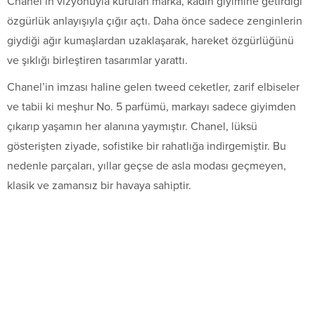
Chanel’in vizyonuyla kurulan marka, kadın giyimine getirdiği
özgürlük anlayışıyla çığır açtı. Daha önce sadece zenginlerin
giydiği ağır kumaşlardan uzaklaşarak, hareket özgürlüğünü
ve şıklığı birleştiren tasarımlar yarattı.
Chanel’in imzası haline gelen tweed ceketler, zarif elbiseler
ve tabii ki meşhur No. 5 parfümü, markayı sadece giyimden
çıkarıp yaşamın her alanına yaymıştır. Chanel, lüksü
gösterişten ziyade, sofistike bir rahatlığa indirgemiştir. Bu
nedenle parçaları, yıllar geçse de asla modası geçmeyen,
klasik ve zamansız bir havaya sahiptir.