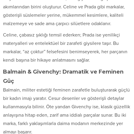
akımlarından birini oluşturur. Celine ve Prada gibi markalar,
gösterişli süslemeler yerine, mükemmel kesimlere, kaliteli
malzemeye ve sade ama çarpıcı silüetlere odaklanır.
Celine, çabasız şıklığı temsil ederken; Prada ise yenilikçi
materyalleri ve entelektüel bir zarafeti giysilere taşır. Bu
markalar, “az çoktur” felsefesini benimseyerek, her parçanın
kendi başına bir hikaye anlatmasını sağlar.
Balmain & Givenchy: Dramatik ve Feminen
Güç
Balmain, militer estetiği feminen zarafetle buluşturarak güçlü
bir kadın imajı yaratır. Cesur desenler ve gösterişli detaylar
kullanmasıyla bilinir. Öte yandan Givenchy ise, klasik güzellik
anlayışına hitap eden, zarif ama iddialı parçalar sunar. Bu iki
marka, farklı yaklaşımlarla daima modanın merkezinde yer
almayı başarır.