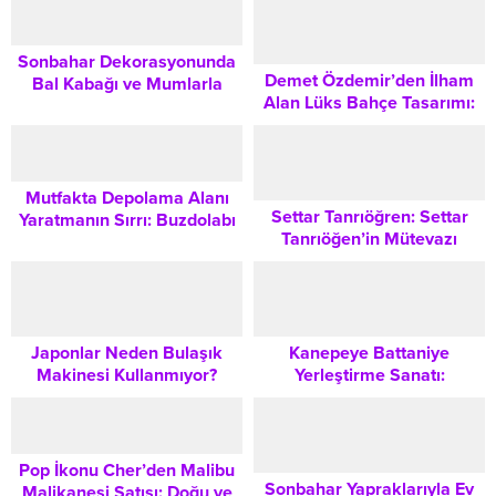
İçin Kapsamlı Rehber
Sonbahar Dekorasyonunda
Demet Özdemir’den İlham
Bal Kabağı ve Mumlarla
Alan Lüks Bahçe Tasarımı:
Sıcak Bir Atmosfer Yaratma
Dış Mekanınızı Bir Sanat
Rehberi
Eserine Dönüştürme Rehberi
Mutfakta Depolama Alanı
Settar Tanrıöğren: Settar
Yaratmanın Sırrı: Buzdolabı
Tanrıöğen’in Mütevazı
Üstü Nasıl Kullanılır?
Yuvasından Toprak Tonları ve
Anılarla Dolu
Japonlar Neden Bulaşık
Kanepeye Battaniye
Makinesi Kullanmıyor?
Yerleştirme Sanatı:
Kültürel Yaşam Tarzları ve
Salonunuzu Dönüştürecek
Mutfak Alışkanlıkları
Dekoratif Düzenleme
İpuçları
Pop İkonu Cher’den Malibu
Sonbahar Yapraklarıyla Ev
Malikanesi Satışı: Doğu ve