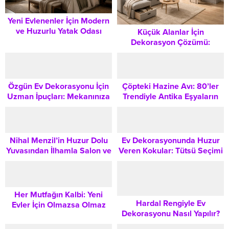
Yeni Evlenenler İçin Modern
ve Huzurlu Yatak Odası
Küçük Alanlar İçin
Dekorasyonu Önerileri
Dekorasyon Çözümü:
Modüler Mobilyalarla
Fonksiyonel Yaşam Alanları
Yaratmak
Özgün Ev Dekorasyonu İçin
Çöpteki Hazine Avı: 80’ler
Uzman İpuçları: Mekanınıza
Trendiyle Antika Eşyaların
Karakter Katmanın Yolları
Yeniden Keşfi
Nihal Menzil’in Huzur Dolu
Ev Dekorasyonunda Huzur
Yuvasından İlhamla Salon ve
Veren Kokular: Tütsü Seçimi
Yatak Odası Dekorasyon
ve Kullanım Rehberi
Önerileri
Her Mutfağın Kalbi: Yeni
Hardal Rengiyle Ev
Evler İçin Olmazsa Olmaz
Dekorasyonu Nasıl Yapılır?
Temel Mutfak Malzemeleri
Salon, Yatak Odası ve Antre
ve Gereçleri