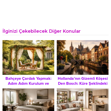
İlginizi Çekebilecek Diğer Konular
Bahçeye Çardak Yapmak:
Hollanda’nın Gizemli Köşesi
Adım Adım Kurulum ve
Den Bosch: Küre Şeklindeki
Dekorasyon Rehberi
Evler ve Orta Çağ Büyüsü