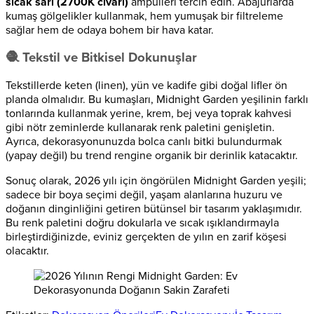
sıcak sarı (2700K civarı)
ampulleri tercih edin. Abajurlarda
kumaş gölgelikler kullanmak, hem yumuşak bir filtreleme
sağlar hem de odaya bohem bir hava katar.
🧶 Tekstil ve Bitkisel Dokunuşlar
Tekstillerde keten (linen), yün ve kadife gibi doğal lifler ön
planda olmalıdır. Bu kumaşları, Midnight Garden yeşilinin farklı
tonlarında kullanmak yerine, krem, bej veya toprak kahvesi
gibi nötr zeminlerde kullanarak renk paletini genişletin.
Ayrıca, dekorasyonunuzda bolca canlı bitki bulundurmak
(yapay değil) bu trend rengine organik bir derinlik katacaktır.
Sonuç olarak, 2026 yılı için öngörülen Midnight Garden yeşili;
sadece bir boya seçimi değil, yaşam alanlarına huzuru ve
doğanın dinginliğini getiren bütünsel bir tasarım yaklaşımıdır.
Bu renk paletini doğru dokularla ve sıcak ışıklandırmayla
birleştirdiğinizde, eviniz gerçekten de yılın en zarif köşesi
olacaktır.