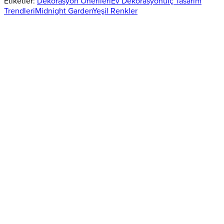
Etiketler:
Dekorasyon Önerileri
Ev Dekorasyonu
İç Tasarım
Trendleri
Midnight Garden
Yeşil Renkler