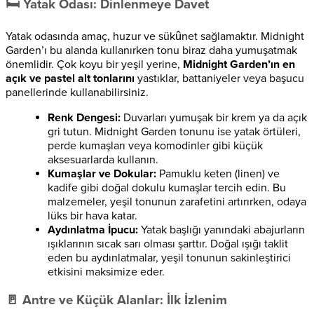
🛏️ Yatak Odası: Dinlenmeye Davet
Yatak odasında amaç, huzur ve sükûnet sağlamaktır. Midnight
Garden’ı bu alanda kullanırken tonu biraz daha yumuşatmak
önemlidir. Çok koyu bir yeşil yerine,
Midnight Garden’ın en
açık ve pastel alt tonlarını
yastıklar, battaniyeler veya başucu
panellerinde kullanabilirsiniz.
Renk Dengesi:
Duvarları yumuşak bir krem ya da açık
gri tutun. Midnight Garden tonunu ise yatak örtüleri,
perde kumaşları veya komodinler gibi küçük
aksesuarlarda kullanın.
Kumaşlar ve Dokular:
Pamuklu keten (linen) ve
kadife gibi doğal dokulu kumaşlar tercih edin. Bu
malzemeler, yeşil tonunun zarafetini artırırken, odaya
lüks bir hava katar.
Aydınlatma İpucu:
Yatak başlığı yanındaki abajurların
ışıklarının sıcak sarı olması şarttır. Doğal ışığı taklit
eden bu aydınlatmalar, yeşil tonunun sakinleştirici
etkisini maksimize eder.
🚪 Antre ve Küçük Alanlar: İlk İzlenim