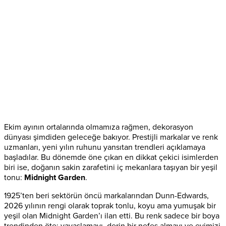
Ekim ayının ortalarında olmamıza rağmen, dekorasyon
dünyası şimdiden geleceğe bakıyor. Prestijli markalar ve renk
uzmanları, yeni yılın ruhunu yansıtan trendleri açıklamaya
başladılar. Bu dönemde öne çıkan en dikkat çekici isimlerden
biri ise, doğanın sakin zarafetini iç mekanlara taşıyan bir yeşil
tonu:
Midnight Garden
.
1925’ten beri sektörün öncü markalarından Dunn-Edwards,
2026 yılının rengi olarak toprak tonlu, koyu ama yumuşak bir
yeşil olan Midnight Garden’ı ilan etti. Bu renk sadece bir boya
trendinden öte; yavaşlamayı, derin bir nefes almayı ve evimizi