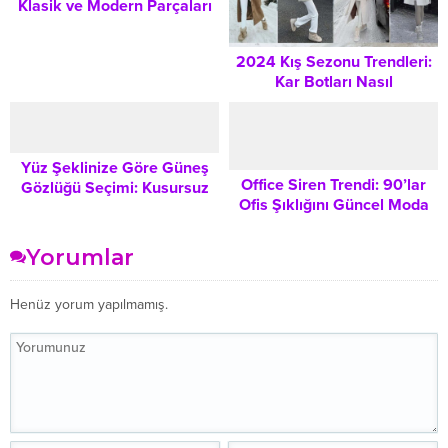
Klasik ve Modern Parçaları
Bir Arada Taşımanın
Kusursuz Yolları
2024 Kış Sezonu Trendleri:
Kar Botları Nasıl
Kombinlenir, Nelere Dikkat
Edilmeli?
Yüz Şeklinize Göre Güneş
Office Siren Trendi: 90’lar
Gözlüğü Seçimi: Kusursuz
Ofis Şıklığını Güncel Moda
Stil İçin İpuçları
Dokunuşlarıyla Yeniden
Keşfetmek
Yorumlar
Henüz yorum yapılmamış.