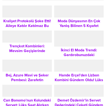
Kraliyet Protokolü Şoke Etti!
Moda Dünyasının En Çok
Aileye Katılır Katılmaz Bu
Yanlış Bilinen 5 Kıyafet
Ayakkabılara Veto Geldi
Kuralı: Gardırobunuzu
Yeniden Keşfedin
Trençkot Kombinleri:
İkinci El Moda Trendi:
Mevsim Geçişlerinde
Gardırobunuzdaki
Gardırobunuzun Kurtarıcı
Fazlalıkları Değerli Bir Gelire
Parçası Nasıl Kullanılır?
Dönüştürmenin Yolları
Bej, Azure Mavi ve Şeker
Hande Erçel’den Lizbon
Pembesi: Zarafetin
Kombini Gündem Oldu! Lüks
Vazgeçilmez Üç Tonu Nasıl
Detaylar ve Stil Analizi
Kombinlenir?
Can Bonomo’nun Kolundaki
Demet Özdemir’in Servet
Servet: Lüks Saat Alırken
Değerindeki Ceketi Gündem