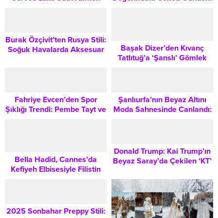
Bilmeniz Gerekenler
Yaptı: Stil İkonu Olmanın
Sırları
Burak Özçivit’ten Rusya Stili:
Başak Dizer’den Kıvanç
Soğuk Havalarda Aksesuar
Tatlıtuğ’a ‘Şanslı’ Gömlek
Kombinasyonları ve Şıklık
Paylaşımı Sosyal Medyada
İpuçları
Büyük İlgi Gördü
Fahriye Evcen’den Spor
Şanlıurfa’nın Beyaz Altını
Şıklığı Trendi: Pembe Tayt ve
Moda Sahnesinde Canlandı:
Nike Kombiniyle Stil İpuçları
Moira by Urfa Koleksiyonu
Donald Trump: Kai Trump’ın
Bella Hadid, Cannes’da
Beyaz Saray’da Çekilen ‘KT’
Kefiyeh Elbisesiyle Filistin
Logolu Sweatshirt
Mirasını Taşıdı: Moda ve
Koleksiyonuyla
Sembolizm Üzerine Bir
Bakış
2025 Sonbahar Preppy Stili: