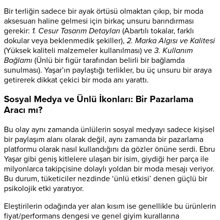
Bir terliğin sadece bir ayak örtüsü olmaktan çıkıp, bir moda
aksesuarı haline gelmesi için birkaç unsuru barındırması
gerekir:
1. Cesur Tasarım Detayları
(Abartılı tokalar, farklı
dokular veya beklenmedik şekiller),
2. Marka Algısı ve Kalitesi
(Yüksek kaliteli malzemeler kullanılması) ve
3. Kullanım
Bağlamı
(Ünlü bir figür tarafından belirli bir bağlamda
sunulması). Yaşar’ın paylaştığı terlikler, bu üç unsuru bir araya
getirerek dikkat çekici bir moda anı yarattı.
Sosyal Medya ve Ünlü İkonları: Bir Pazarlama
Aracı mı?
Bu olay aynı zamanda ünlülerin sosyal medyayı sadece kişisel
bir paylaşım alanı olarak değil, aynı zamanda bir pazarlama
platformu olarak nasıl kullandığını da gözler önüne serdi. Ebru
Yaşar gibi geniş kitlelere ulaşan bir isim, giydiği her parça ile
milyonlarca takipçisine dolaylı yoldan bir moda mesajı veriyor.
Bu durum, tüketiciler nezdinde ‘ünlü etkisi’ denen güçlü bir
psikolojik etki yaratıyor.
Eleştirilerin odağında yer alan kısım ise genellikle bu ürünlerin
fiyat/performans dengesi ve genel giyim kurallarına