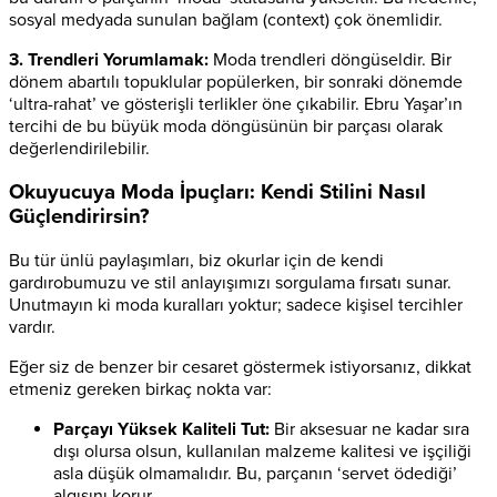
sosyal medyada sunulan bağlam (context) çok önemlidir.
3. Trendleri Yorumlamak:
Moda trendleri döngüseldir. Bir
dönem abartılı topuklular popülerken, bir sonraki dönemde
‘ultra-rahat’ ve gösterişli terlikler öne çıkabilir. Ebru Yaşar’ın
tercihi de bu büyük moda döngüsünün bir parçası olarak
değerlendirilebilir.
Okuyucuya Moda İpuçları: Kendi Stilini Nasıl
Güçlendirirsin?
Bu tür ünlü paylaşımları, biz okurlar için de kendi
gardırobumuzu ve stil anlayışımızı sorgulama fırsatı sunar.
Unutmayın ki moda kuralları yoktur; sadece kişisel tercihler
vardır.
Eğer siz de benzer bir cesaret göstermek istiyorsanız, dikkat
etmeniz gereken birkaç nokta var:
Parçayı Yüksek Kaliteli Tut:
Bir aksesuar ne kadar sıra
dışı olursa olsun, kullanılan malzeme kalitesi ve işçiliği
asla düşük olmamalıdır. Bu, parçanın ‘servet ödediği’
algısını korur.