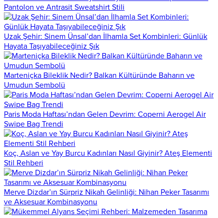
Pantolon ve Antrasit Sweatshirt Stili
Uzak Şehir: Sinem Ünsal’dan İlhamla Set Kombinleri: Günlük
Hayata Taşıyabileceğiniz Şık
Marteniçka Bileklik Nedir? Balkan Kültüründe Baharın ve
Umudun Sembolü
Paris Moda Haftası’ndan Gelen Devrim: Coperni Aerogel Air
Swipe Bag Trendi
Koç, Aslan ve Yay Burcu Kadınları Nasıl Giyinir? Ateş Elementi
Stil Rehberi
Merve Dizdar’ın Sürpriz Nikah Gelinliği: Nihan Peker Tasarımı
ve Aksesuar Kombinasyonu