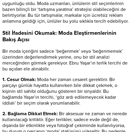
uygunluğu oldu. Moda uzmanları, ünlülerin stil seçimlerinin
bazen bilinçli bir ‘tartışma yaratma’ stratejisi olabileceğini de
belirtiyorlar. Bu tür tartışmalar, markalar için ücretsiz reklam
anlamına geldiği için, ünlüler bu yolu sıklıkla tercih edebiliyor.
Stil İfadesini Okumak: Moda Eleştirmenlerinin
Bakış Açısı
Bir moda içeriğini sadece ‘beğenmek’ veya ‘beğenmemek’
üzerinden değerlendirmek yerine, onu bir stil analizi
merceğinden görmek gerekiyor. Ebru Yaşar’ın terlik tercihi de
bu açıdan ele alınabilir.
1. Cesur Olmak:
Moda her zaman cesaret gerektirir. Bir
parçayı günlük hayatta kullanırken bile dikkat çekmek, o
kişinin stil sahibi olduğunu gösteren bir sinyaldir. Bu
bağlamda Yaşar’ın tercihi, ‘göz ardı edilemeyecek kadar
iddialı’ bir seçim olarak yorumlanabilir.
2. Bağlama Dikkat Etmek:
Bir aksesuar ne zaman ve nerede
kullanılacağı kritiktir. Eğer terlikler, sadece evde değil de,
dışarıda bir etkinlikte veya fotoğraf çekiminde kullanılıyorsa,
bu durum o parçanın ‘moda’ statüsünü yükseltir. Bu nedenle,