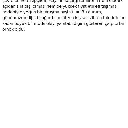
çevreleri ve takipçileri, Yaşar’ın seçtiği terliklerin hem estetik
açıdan sıra dışı olması hem de yüksek fiyat etiketi taşıması
nedeniyle yoğun bir tartışma başlattılar. Bu durum,
günümüzün dijital çağında ünlülerin kişisel stil tercihlerinin ne
kadar büyük bir moda olayı yaratabildiğini gösteren çarpıcı bir
örnek oldu.