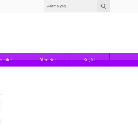
Çocuk
Yemek
Keşfet