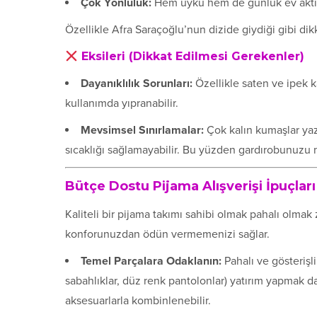
Çok Yönlülük:
Hem uyku hem de günlük ev aktivite
Özellikle Afra Saraçoğlu’nun dizide giydiği gibi dik
Eksileri (Dikkat Edilmesi Gerekenler)
Dayanıklılık Sorunları:
Özellikle saten ve ipek k
kullanımda yıpranabilir.
Mevsimsel Sınırlamalar:
Çok kalın kumaşlar yazı
sıcaklığı sağlamayabilir. Bu yüzden gardırobunuzu
Bütçe Dostu Pijama Alışverişi İpuçları
Kaliteli bir pijama takımı sahibi olmak pahalı olmak
konforunuzdan ödün vermemenizi sağlar.
Temel Parçalara Odaklanın:
Pahalı ve gösterişl
sabahlıklar, düz renk pantolonlar) yatırım yapmak dah
aksesuarlarla kombinlenebilir.