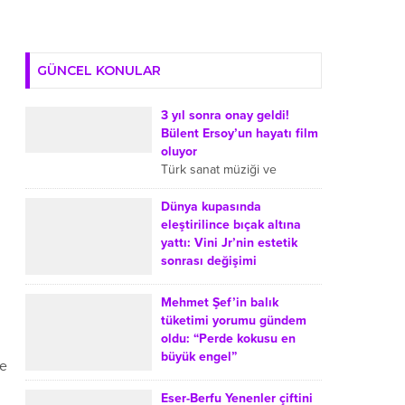
GÜNCEL KONULAR
3 yıl sonra onay geldi!
Bülent Ersoy’un hayatı film
oluyor
Türk sanat müziği ve
arabeskin sevilen
isimlerinden Bülent Ersoy’un
Dünya kupasında
hayatı sinemaya uyarlanıyor.
eleştirilince bıçak altına
Ersoy’un film projesiyle ilgili
yattı: Vini Jr’nin estetik
süreçte, onayın yaklaşık üç...
sonrası değişimi
Dünya Kupası sonrasında
Real Madrid’de forma giyen
Mehmet Şef’in balık
Brezilyalı futbolcu Vinicius
tüketimi yorumu gündem
Junior’ın çene operasyonu
oldu: “Perde kokusu en
geçirdiği yönündeki haberler
büyük engel”
de
gündeme geldi. Sosyal
MasterChef Türkiye’nin
medyada...
sevilen jüri üyesi Mehmet
Eser-Berfu Yenenler çiftini