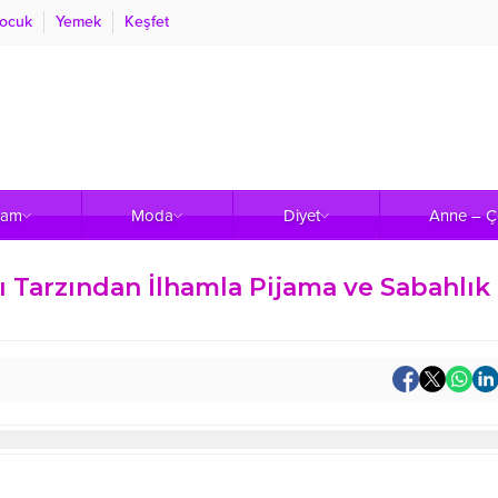
ocuk
Yemek
Keşfet
şam
Moda
Diyet
Anne – 
ı Tarzından İlhamla Pijama ve Sabahlık