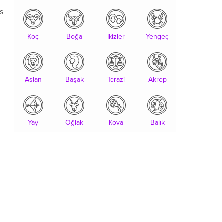
es
Koç
Boğa
İkizler
Yengeç
Aslan
Başak
Terazi
Akrep
Yay
Oğlak
Kova
Balık