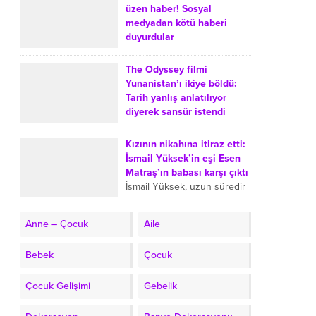
Yalçınkaya, Türkiye’de
üzen haber! Sosyal
evlerde balık tüketiminin
medyadan kötü haberi
azalmasına yol açtığını
duyurdular
düşündüğü iki sebebi anlattı.
Uzun süredir gözlerden
Şef, balık...
uzak yaşayan Eser Yenenler
The Odyssey filmi
ve Berfu Yenenler çifti,
Yunanistan’ı ikiye böldü:
takipçilerini üzen bir
Tarih yanlış anlatılıyor
gelişmeyi duyurdu. Berfu
diyerek sansür istendi
Yenenler, üçüncü kez...
The Odyssey film Greece
censored wrong history
Kızının nikahına itiraz etti:
request Lina Mendoni Lifo
İsmail Yüksek’in eşi Esen
Renos Charalambides
Matraş’ın babası karşı çıktı
Oppenheimer 975 million
İsmail Yüksek, uzun süredir
264 million Matt Damon...
birlikte olduğu mimar Esen
Matraş ile nikah masasına
Anne – Çocuk
Aile
;
oturdu. Nikahın ardından
Esen Matraş’ın öz babası
Bebek
Çocuk
olan...
Çocuk Gelişimi
Gebelik