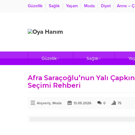
Güzellik
Sağlık
Yaşam
Moda
Diyet
Anne – Ç
Güzellik
Sağlık
Ya
Afra Saraçoğlu’nun Yalı Çapkın
Seçimi Rehberi
Alışveriş
,
Moda
13.05.2026
0
75