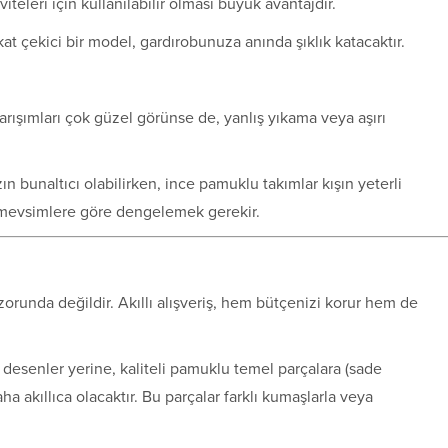
leri için kullanılabilir olması büyük avantajdır.
kat çekici bir model, gardırobunuza anında şıklık katacaktır.
arışımları çok güzel görünse de, yanlış yıkama veya aşırı
n bunaltıcı olabilirken, ince pamuklu takımlar kışın yeterli
 mevsimlere göre dengelemek gerekir.
 zorunda değildir. Akıllı alışveriş, hem bütçenizi korur hem de
i desenler yerine, kaliteli pamuklu temel parçalara (sade
a akıllıca olacaktır. Bu parçalar farklı kumaşlarla veya