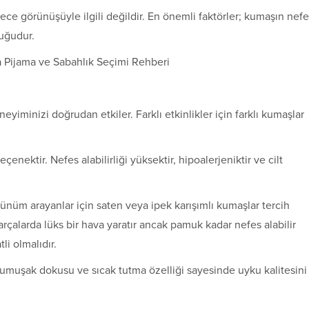
ce görünüşüyle ilgili değildir. En önemli faktörler; kumaşın nef
luğudur.
yiminizi doğrudan etkiler. Farklı etkinlikler için farklı kumaşlar
enektir. Nefes alabilirliği yüksektir, hipoalerjeniktir ve cilt
ünüm arayanlar için saten veya ipek karışımlı kumaşlar tercih
parçalarda lüks bir hava yaratır ancak pamuk kadar nefes alabilir
li olmalıdır.
umuşak dokusu ve sıcak tutma özelliği sayesinde uyku kalitesini