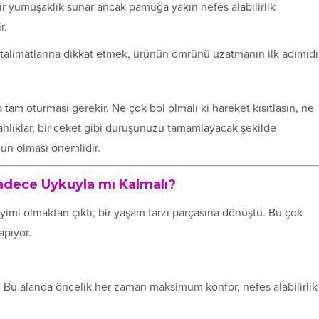
bir yumuşaklık sunar ancak pamuğa yakın nefes alabilirlik
r.
alimatlarına dikkat etmek, ürünün ömrünü uzatmanın ilk adımıdır
 tam oturması gerekir. Ne çok bol olmalı ki hareket kısıtlasın, ne
bahlıklar, bir ceket gibi duruşunuzu tamamlayacak şekilde
gun olması önemlidir.
Sadece Uykuyla mı Kalmalı?
imi olmaktan çıktı; bir yaşam tarzı parçasına dönüştü. Bu çok
apıyor.
. Bu alanda öncelik her zaman maksimum konfor, nefes alabilirlik