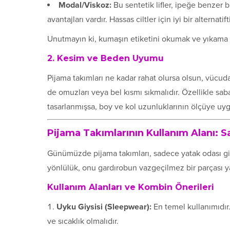
Modal/Viskoz:
Bu sentetik lifler, ipeğe benzer 
avantajları vardır. Hassas ciltler için iyi bir alternatifti
Unutmayın ki, kumaşın etiketini okumak ve yıkama t
2. Kesim ve Beden Uyumu
Pijama takımları ne kadar rahat olursa olsun, vücuda
de omuzları veya bel kısmı sıkmalıdır. Özellikle sa
tasarlanmışsa, boy ve kol uzunluklarının ölçüye uy
Pijama Takımlarının Kullanım Alanı: 
Günümüzde pijama takımları, sadece yatak odası giy
yönlülük, onu gardırobun vazgeçilmez bir parçası y
Kullanım Alanları ve Kombin Önerileri
Uyku Giysisi (Sleepwear):
En temel kullanımıdır
ve sıcaklık olmalıdır.