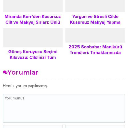
Bakım Rehberi
Teknoloji
Miranda Kerr’den Kusursuz
Yorgun ve Stresli Cilde
Cilt ve Makyaj Sırları: Ünlü
Kusursuz Makyaj Yapma
Modelin Güzellik Rutini
Teknikleri
2025 Sonbahar Manikürü
Güneş Koruyucu Seçimi
Trendleri: Tırnaklarınızda
Kılavuzu: Cildinizi Tüm
Mevsimin Zengin Renk Paleti
Mevsimler Boyunca Nasıl En
Güçlü Şekilde Korursunuz?
Yorumlar
Henüz yorum yapılmamış.