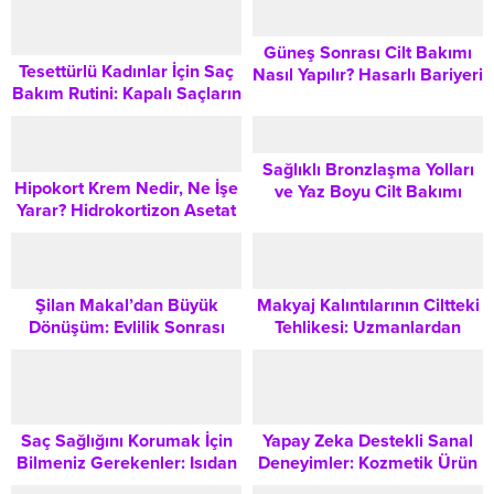
Görünüm İçin Bilmeniz
Gerekenler
Güneş Sonrası Cilt Bakımı
Tesettürlü Kadınlar İçin Saç
Nasıl Yapılır? Hasarlı Bariyeri
Bakım Rutini: Kapalı Saçların
Onarma Adımları
Sağlıklı Kalması İçin
Bilmeniz Gerekenler
Sağlıklı Bronzlaşma Yolları
Hipokort Krem Nedir, Ne İşe
ve Yaz Boyu Cilt Bakımı
Yarar? Hidrokortizon Asetat
Rehberi
İle Ciltte İltihap Ve Kaşıntı
Kontrolü
Şilan Makal’dan Büyük
Makyaj Kalıntılarının Ciltteki
Dönüşüm: Evlilik Sonrası
Tehlikesi: Uzmanlardan
Yeni İmgesi Gündem Oldu
Kapsamlı Temizleme Rehberi
Saç Sağlığını Korumak İçin
Yapay Zeka Destekli Sanal
Bilmeniz Gerekenler: Isıdan
Deneyimler: Kozmetik Ürün
Hassasiyete Kapsamlı
Seçiminde Devrim Yaratan