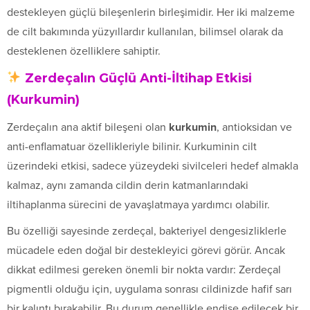
destekleyen güçlü bileşenlerin birleşimidir. Her iki malzeme
de cilt bakımında yüzyıllardır kullanılan, bilimsel olarak da
desteklenen özelliklere sahiptir.
Zerdeçalın Güçlü Anti-İltihap Etkisi
(Kurkumin)
Zerdeçalın ana aktif bileşeni olan
kurkumin
, antioksidan ve
anti-enflamatuar özellikleriyle bilinir. Kurkuminin cilt
üzerindeki etkisi, sadece yüzeydeki sivilceleri hedef almakla
kalmaz, aynı zamanda cildin derin katmanlarındaki
iltihaplanma sürecini de yavaşlatmaya yardımcı olabilir.
Bu özelliği sayesinde zerdeçal, bakteriyel dengesizliklerle
mücadele eden doğal bir destekleyici görevi görür. Ancak
dikkat edilmesi gereken önemli bir nokta vardır: Zerdeçal
pigmentli olduğu için, uygulama sonrası cildinizde hafif sarı
bir kalıntı bırakabilir. Bu durum genellikle endişe edilecek bir