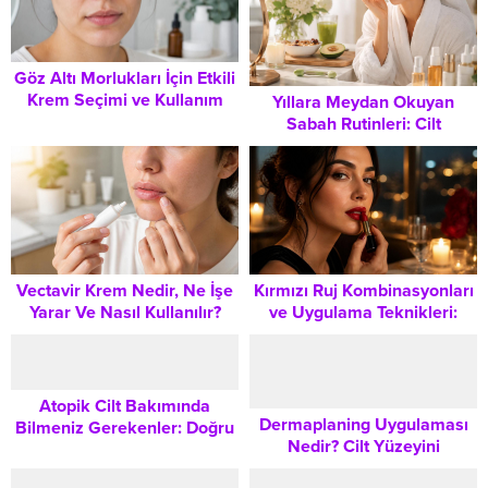
Göz Altı Morlukları İçin Etkili
Krem Seçimi ve Kullanım
Yıllara Meydan Okuyan
Rehberi
Sabah Rutinleri: Cilt
Bakımından İç Sağlığa
Kapsamlı Rehber
Vectavir Krem Nedir, Ne İşe
Kırmızı Ruj Kombinasyonları
Yarar Ve Nasıl Kullanılır?
ve Uygulama Teknikleri:
Kusursuz Bir Görünüm İçin
Kapsamlı Rehber
Atopik Cilt Bakımında
Dermaplaning Uygulaması
Bilmeniz Gerekenler: Doğru
Nedir? Cilt Yüzeyini
Nemlendirme ve Bariyeri
Yenileme ve Pürüzsüz Bir
Güçlendirme Rehberi