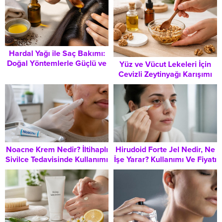
Hardal Yağı ile Saç Bakımı:
Doğal Yöntemlerle Güçlü ve
Yüz ve Vücut Lekeleri İçin
Parlak Saçlar İçin Bilmeniz
Cevizli Zeytinyağı Karışımı
Gerekenler
Uygulama Rehberi
Noacne Krem Nedir? İltihaplı
Hirudoid Forte Jel Nedir, Ne
Sivilce Tedavisinde Kullanımı
İşe Yarar? Kullanımı Ve Fiyatı
ve Doğru Uygulama Rehberi