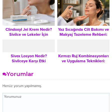
Uygulanır?
Clindoxyl Jel Krem Nedir?
Yaz Sıcağında Cilt Bakımı ve
Sivilce ve Lekeler İçin
Makyaj Tazeleme Rehberi:
Kullanım Şekli ve Dikkat
Yüz Spreyleri Nasıl
Edilmesi Gerekenler
Kullanılır?
Sivex Losyon Nedir?
Kırmızı Ruj Kombinasyonları
Sivilceye Karşı Etki
ve Uygulama Teknikleri:
Mekanizması ve Doğru
Kusursuz Bir Görünüm İçin
Kullanım Yöntemleri
Kapsamlı Rehber
Yorumlar
Henüz yorum yapılmamış.