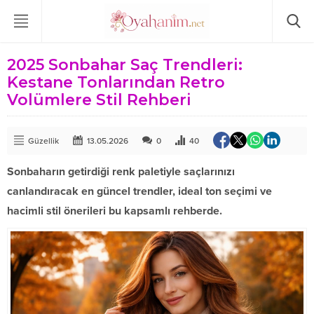
2025 Sonbahar Saç Trendleri:
Kestane Tonlarından Retro
Volümlere Stil Rehberi
Güzellik
13.05.2026
0
40
Sonbaharın getirdiği renk paletiyle saçlarınızı
canlandıracak en güncel trendler, ideal ton seçimi ve
hacimli stil önerileri bu kapsamlı rehberde.