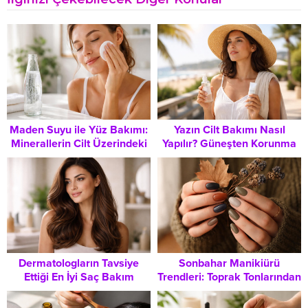
Maden Suyu ile Yüz Bakımı:
Yazın Cilt Bakımı Nasıl
Minerallerin Cilt Üzerindeki
Yapılır? Güneşten Korunma
Etkileri ve Doğru Kullanım
ve Sağlıklı Bir Ten İçin
Şekli
Başucu Rehberi
Dermatologların Tavsiye
Sonbahar Manikiürü
Ettiği En İyi Saç Bakım
Trendleri: Toprak Tonlarından
Ürünleri: Sağlıklı Saça Giden
Derin Lacivertlere Geçiş
Yol