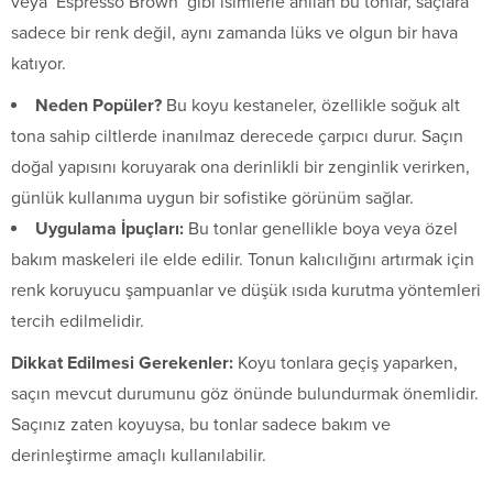
veya ‘Espresso Brown’ gibi isimlerle anılan bu tonlar, saçlara
sadece bir renk değil, aynı zamanda lüks ve olgun bir hava
katıyor.
Neden Popüler?
Bu koyu kestaneler, özellikle soğuk alt
tona sahip ciltlerde inanılmaz derecede çarpıcı durur. Saçın
doğal yapısını koruyarak ona derinlikli bir zenginlik verirken,
günlük kullanıma uygun bir sofistike görünüm sağlar.
Uygulama İpuçları:
Bu tonlar genellikle boya veya özel
bakım maskeleri ile elde edilir. Tonun kalıcılığını artırmak için
renk koruyucu şampuanlar ve düşük ısıda kurutma yöntemleri
tercih edilmelidir.
Dikkat Edilmesi Gerekenler:
Koyu tonlara geçiş yaparken,
saçın mevcut durumunu göz önünde bulundurmak önemlidir.
Saçınız zaten koyuysa, bu tonlar sadece bakım ve
derinleştirme amaçlı kullanılabilir.