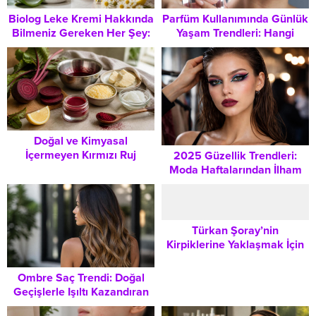
Parfüm Kullanımında Günlük
Biolog Leke Kremi Hakkında
Yaşam Trendleri: Hangi
Bilmeniz Gereken Her Şey:
Koku, Ne Zaman?
Kullanım Adımları ve Cilt
Bakımı Rehberi
Doğal ve Kimyasal
İçermeyen Kırmızı Ruj
2025 Güzellik Trendleri:
Yapımı: Evde Kusursuz
Moda Haftalarından İlham
Dudak Tonu Rehberi
Alan Neon, Asimetrik ve
Grunge Makyaj Teknikleri
Türkan Şoray’nin
Kirpiklerine Yaklaşmak İçin
Doğal Bakım Yöntemleri ve
Uzman İpuçları
Ombre Saç Trendi: Doğal
Geçişlerle Işıltı Kazandıran
Ombre Tekniği Nasıl