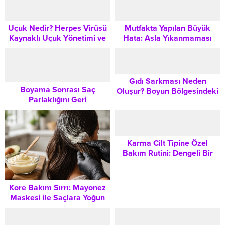
ve Dikkat Edilmesi
Gerekenler
Uçuk Nedir? Herpes Virüsü
Mutfakta Yapılan Büyük
Kaynaklı Uçuk Yönetimi ve
Hata: Asla Yıkanmaması
Evde Destekleyici Bakım
Gereken Gıda Güvenliği
Yöntemleri
Kuralları
Gıdı Sarkması Neden
Boyama Sonrası Saç
Oluşur? Boyun Bölgesindeki
Parlaklığını Geri
Elastikiyeti Destekleme
Kazanmanın Anahtarı:
Yöntemleri
Kusursuz Bir Saç Cilası
Rehberi
Karma Cilt Tipine Özel
Bakım Rutini: Dengeli Bir
Görünüm İçin Adımlar
Kore Bakım Sırrı: Mayonez
Maskesi ile Saçlara Yoğun
Beslenme ve Parlaklık Nasıl
Verilir?