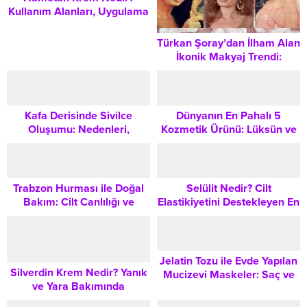
Kullanım Alanları, Uygulama
Yöntemleri ve Dikkat
Edilmesi Gerekenler
Türkan Şoray’dan İlham Alan
İkonik Makyaj Trendi:
Turkish Delight Nasıl Yapılır?
Kafa Derisinde Sivilce
Dünyanın En Pahalı 5
Oluşumu: Nedenleri,
Kozmetik Ürünü: Lüksün ve
Belirtileri ve Doğru Bakım
Zanaatın Buluşması
Yöntemleri
Trabzon Hurması ile Doğal
Selülit Nedir? Cilt
Bakım: Cilt Canlılığı ve
Elastikiyetini Destekleyen En
Parlaklığı İçin Maske
Etkili Bakım Yöntemleri ve
Uygulama Rehberi
Kremler
Jelatin Tozu ile Evde Yapılan
Silverdin Krem Nedir? Yanık
Mucizevi Maskeler: Saç ve
ve Yara Bakımında
Cilt Bakımı Rehberi
Kullanımı, Etki Mekanizması