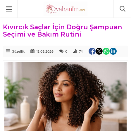
Kıvırcık Saçlar İçin Doğru Şampuan
Seçimi ve Bakım Rutini
Güzellik
13.05.2026
0
74