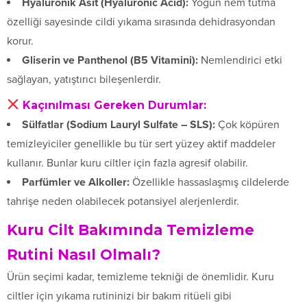
Hyaluronik Asit (Hyaluronic Acid):
Yoğun nem tutma
özelliği sayesinde cildi yıkama sırasında dehidrasyondan
korur.
Gliserin ve Panthenol (B5 Vitamini):
Nemlendirici etki
sağlayan, yatıştırıcı bileşenlerdir.
Kaçınılması Gereken Durumlar:
Sülfatlar (Sodium Lauryl Sulfate – SLS):
Çok köpüren
temizleyiciler genellikle bu tür sert yüzey aktif maddeler
kullanır. Bunlar kuru ciltler için fazla agresif olabilir.
Parfümler ve Alkoller:
Özellikle hassaslaşmış cildelerde
tahrişe neden olabilecek potansiyel alerjenlerdir.
Kuru Cilt Bakımında Temizleme
Rutini Nasıl Olmalı?
Ürün seçimi kadar, temizleme tekniği de önemlidir. Kuru
ciltler için yıkama rutininizi bir bakım ritüeli gibi