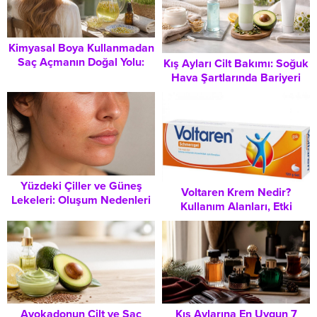
Kimyasal Boya Kullanmadan
Saç Açmanın Doğal Yolu:
Kış Ayları Cilt Bakımı: Soğuk
Papatya Suyu Uygulaması
Hava Şartlarında Bariyeri
Güçlendirme Rehberi
Yüzdeki Çiller ve Güneş
Voltaren Krem Nedir?
Lekeleri: Oluşum Nedenleri
Kullanım Alanları, Etki
ve Cilt Bakımında Dikkat
Mekanizması ve Dikkat
Edilmesi Gerekenler
Edilmesi Gerekenler
Avokadonun Cilt ve Saç
Kış Aylarına En Uygun 7