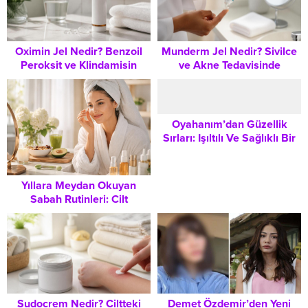
Oximin Jel Nedir? Benzoil
Munderm Jel Nedir? Sivilce
Peroksit ve Klindamisin
ve Akne Tedavisinde
Fosfat İçeren Bu Ürün Nasıl
Kullanımı, Faydaları ve
Kullanılır, Nelere Dikkat
Dikkat Edilmesi Gerekenler
Edilmeli?
Oyahanım’dan Güzellik
Sırları: Işıltılı Ve Sağlıklı Bir
Cilt İçin Güncel Rutin
Yıllara Meydan Okuyan
Sabah Rutinleri: Cilt
Bakımından İç Sağlığa
Kapsamlı Rehber
Demet Özdemir’den Yeni
Sudocrem Nedir? Ciltteki