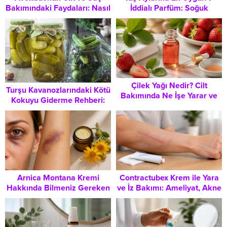
Bakımındaki Faydaları: Nasıl
İddialı Parfüm: Soğuk
Kullanılır, Nelere Dikkat
Havalarda Kalıcılığı Yüksek
Edilmeli?
Koku Seçimleri
Çilek Yağı Nedir? Cilt
Turşu Kavanozlarındaki Kötü
Bakımında Ne İşe Yarar ve
Kokuyu Giderme Rehberi:
Nelere Dikkat Edilmeli?
Doğal ve Etkili Yöntemler
Arnica Montana Kremi
Contractubex Krem ile Yara
Hakkında Bilmeniz Gereken
ve İz Bakımı: Ameliyat, Akne
Her Şey: Kullanım Alanları
ve Çatlak İzlerine Yönelik
ve Doğru Uygulama
Kapsamlı Bilgiler
Yöntemleri