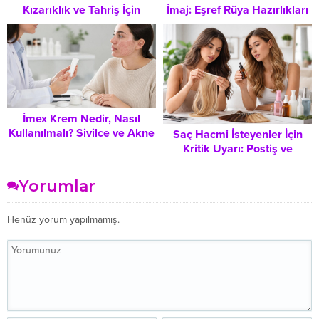
İmaj: Eşref Rüya Hazırlıkları
Kızarıklık ve Tahriş İçin
İçin Kısa Saç Denemesi
Doğru Kullanım Yöntemleri
İmex Krem Nedir, Nasıl
Kullanılmalı? Sivilce ve Akne
Saç Hacmi İsteyenler İçin
Tedavisinde Bilmeniz
Kritik Uyarı: Postiş ve
Gereken Her Şey
Kaynak Saçlarda Gizlenen
Kimyasal Tehlikeler
Yorumlar
Henüz yorum yapılmamış.