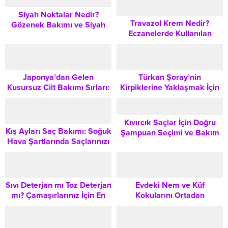
Siyah Noktalar Nedir?
Travazol Krem Nedir?
Gözenek Bakımı ve Siyah
Eczanelerde Kullanılan
Nokta Bantları Nasıl
Medikal Kremin Etki Alanları
Kullanılır?
ve Doğru Uygulama Bilgileri
Japonya’dan Gelen
Türkan Şoray’nin
Kusursuz Cilt Bakımı Sırları:
Kirpiklerine Yaklaşmak İçin
Japon Skincare Rutinleri
Doğal Bakım Yöntemleri ve
Uzman İpuçları
Kıvırcık Saçlar İçin Doğru
Kış Ayları Saç Bakımı: Soğuk
Şampuan Seçimi ve Bakım
Hava Şartlarında Saçlarınızı
Rutini
Koruma Rehberi
Sıvı Deterjan mı Toz Deterjan
Evdeki Nem ve Küf
mı? Çamaşırlarınız İçin En
Kokularını Ortadan
Etkili Seçimi Yapmanın
Kaldırarak Parfümünüzün
Yolları
Kalıcılığını Artırma Rehberi