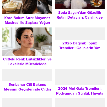
Seda Sayan’dan Güzellik
Rutini Detayları: Canlılık ve
Kore Bakım Sırrı: Mayonez
Genç Görünüm İçin Sabah
Maskesi ile Saçlara Yoğun
Bakımı İpuçları
Beslenme ve Parlaklık Nasıl
Verilir?
2026 Dağınık Topuz
Trendleri: Gelinlerin Yaz
Düğünlerinde Öne Çıkan
Modeller
Ciltteki Renk Eşitsizlikleri ve
Lekelerle Mücadelede
Bilinmesi Gerekenler
Sonbahar Cilt Bakımı:
2026 Met Gala Trendleri:
Mevsim Geçişlerinde Cildin
Podyumdan Günlük Hayata
İhtiyaç Duyduğu Nem ve
Geçen 8 Adım Adım Makyaj
Koruma
Rehberi