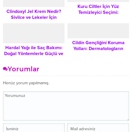
Kuru Ciltler İçin Yüz
Clindoxyl Jel Krem Nedir?
Temizleyici Seçimi:
Sivilce ve Lekeler İçin
Hassasiyeti Koruyan Ürün
Kullanım Şekli ve Dikkat
Rehberi
Edilmesi Gerekenler
Cildin Gençliğini Koruma
Hardal Yağı ile Saç Bakımı:
Yolları: Dermatologların
Doğal Yöntemlerle Güçlü ve
Önerdiği Kapsamlı Bakım
Parlak Saçlar İçin Bilmeniz
Rutini
Gerekenler
Yorumlar
Henüz yorum yapılmamış.