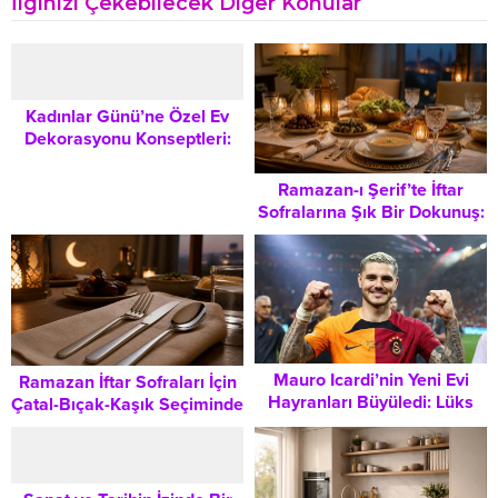
İlginizi Çekebilecek Diğer Konular
Kadınlar Günü’ne Özel Ev
Dekorasyonu Konseptleri:
Yaşam Alanlarınızı Nasıl
Şenlendirirsiniz?
Ramazan-ı Şerif’te İftar
Sofralarına Şık Bir Dokunuş:
Sunum Önerileri Ve Püf
Noktaları
Mauro Icardi’nin Yeni Evi
Ramazan İftar Sofraları İçin
Hayranları Büyüledi: Lüks
Çatal-Bıçak-Kaşık Seçiminde
Yaşam Alanının Detayları
Doğru Ölçü Ve Kalite
Ortaya Çıktı
Kriterleri