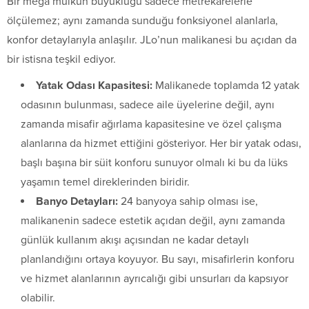
Bir mega mülkün büyüklüğü sadece metrekarelerle
ölçülemez; aynı zamanda sunduğu fonksiyonel alanlarla,
konfor detaylarıyla anlaşılır. JLo’nun malikanesi bu açıdan da
bir istisna teşkil ediyor.
Yatak Odası Kapasitesi:
Malikanede toplamda 12 yatak
odasının bulunması, sadece aile üyelerine değil, aynı
zamanda misafir ağırlama kapasitesine ve özel çalışma
alanlarına da hizmet ettiğini gösteriyor. Her bir yatak odası,
başlı başına bir süit konforu sunuyor olmalı ki bu da lüks
yaşamın temel direklerinden biridir.
Banyo Detayları:
24 banyoya sahip olması ise,
malikanenin sadece estetik açıdan değil, aynı zamanda
günlük kullanım akışı açısından ne kadar detaylı
planlandığını ortaya koyuyor. Bu sayı, misafirlerin konforu
ve hizmet alanlarının ayrıcalığı gibi unsurları da kapsıyor
olabilir.