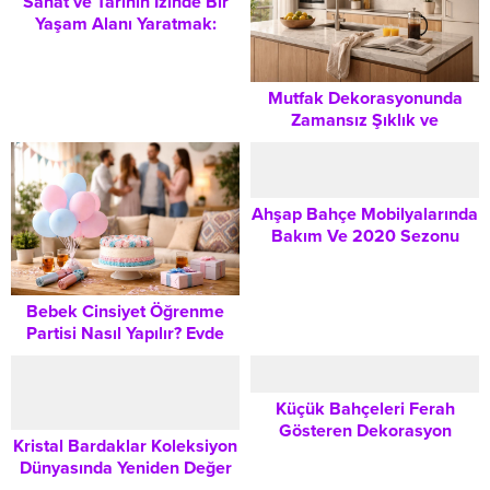
Sanat ve Tarihin İzinde Bir
Yaşam Alanı Yaratmak:
Tamer Levent’ten
Dekorasyon İlhamları
Mutfak Dekorasyonunda
Zamansız Şıklık ve
Fonksiyonelliği Bir Arada
Sunmak
Ahşap Bahçe Mobilyalarında
Bakım Ve 2020 Sezonu
Seçenekleri
Bebek Cinsiyet Öğrenme
Partisi Nasıl Yapılır? Evde
Unutulmaz Bir Kutlama
Rehberi
Küçük Bahçeleri Ferah
Gösteren Dekorasyon
Kristal Bardaklar Koleksiyon
Tüyoları
Dünyasında Yeniden Değer
Kazandı: Tarihçesi ve