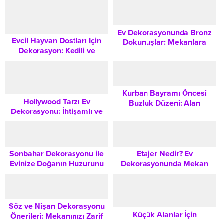
Dekorasyon İpuçları
Ev Dekorasyonunda Bronz
Evcil Hayvan Dostları İçin
Dokunuşlar: Mekanlara
Dekorasyon: Kedili ve
Asalet Katmanın Yolları
Köpekli Evlere Uygun Mekan
Tasarımı İpuçları
Kurban Bayramı Öncesi
Hollywood Tarzı Ev
Buzluk Düzeni: Alan
Dekorasyonu: İhtişamlı ve
Kazandıran Pratik Öneriler
Dramatik Bir Yaşam Alanı
Yaratmanın Sırları
Sonbahar Dekorasyonu ile
Etajer Nedir? Ev
Evinize Doğanın Huzurunu
Dekorasyonunda Mekan
Taşıyın
Kazanmanın ve Şıklığın
Sırları
Söz ve Nişan Dekorasyonu
Küçük Alanlar İçin
Önerileri: Mekanınızı Zarif