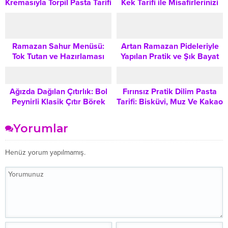
Kremasıyla Torpil Pasta Tarifi
Kek Tarifi ile Misafirlerinizi
| Adım Adım Yapılışı
Hayran Bırakacak Lezzet
Ramazan Sahur Menüsü:
Artan Ramazan Pideleriyle
Tok Tutan ve Hazırlaması
Yapılan Pratik ve Şık Bayat
Kolay 4 Pratik Tarif
Pide Tatlısı Tarifi
Ağızda Dağılan Çıtırlık: Bol
Fırınsız Pratik Dilim Pasta
Peynirli Klasik Çıtır Börek
Tarifi: Bisküvi, Muz Ve Kakao
Tarifi
Yorumlar
Henüz yorum yapılmamış.