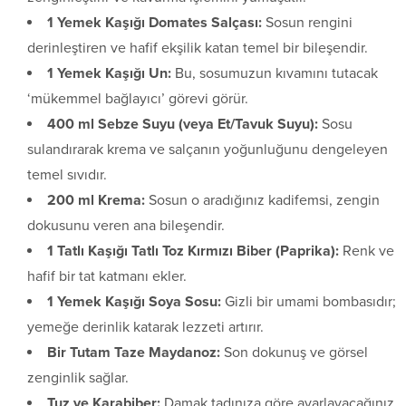
1 Yemek Kaşığı Domates Salçası:
Sosun rengini
derinleştiren ve hafif ekşilik katan temel bir bileşendir.
1 Yemek Kaşığı Un:
Bu, sosumuzun kıvamını tutacak
‘mükemmel bağlayıcı’ görevi görür.
400 ml Sebze Suyu (veya Et/Tavuk Suyu):
Sosu
sulandırarak krema ve salçanın yoğunluğunu dengeleyen
temel sıvıdır.
200 ml Krema:
Sosun o aradığınız kadifemsi, zengin
dokusunu veren ana bileşendir.
1 Tatlı Kaşığı Tatlı Toz Kırmızı Biber (Paprika):
Renk ve
hafif bir tat katmanı ekler.
1 Yemek Kaşığı Soya Sosu:
Gizli bir umami bombasıdır;
yemeğe derinlik katarak lezzeti artırır.
Bir Tutam Taze Maydanoz:
Son dokunuş ve görsel
zenginlik sağlar.
Tuz ve Karabiber:
Damak tadınıza göre ayarlayacağınız