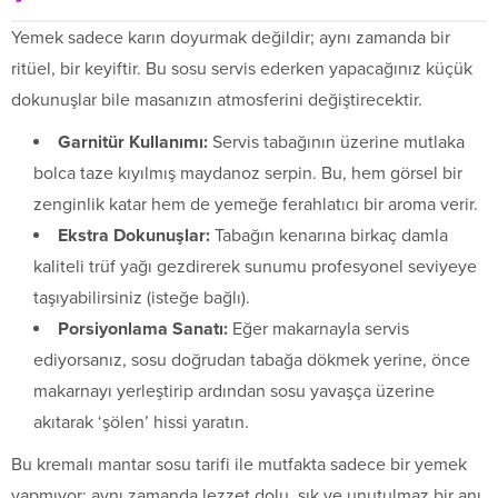
Yemek sadece karın doyurmak değildir; aynı zamanda bir
ritüel, bir keyiftir. Bu sosu servis ederken yapacağınız küçük
dokunuşlar bile masanızın atmosferini değiştirecektir.
Garnitür Kullanımı:
Servis tabağının üzerine mutlaka
bolca taze kıyılmış maydanoz serpin. Bu, hem görsel bir
zenginlik katar hem de yemeğe ferahlatıcı bir aroma verir.
Ekstra Dokunuşlar:
Tabağın kenarına birkaç damla
kaliteli trüf yağı gezdirerek sunumu profesyonel seviyeye
taşıyabilirsiniz (isteğe bağlı).
Porsiyonlama Sanatı:
Eğer makarnayla servis
ediyorsanız, sosu doğrudan tabağa dökmek yerine, önce
makarnayı yerleştirip ardından sosu yavaşça üzerine
akıtarak ‘şölen’ hissi yaratın.
Bu kremalı mantar sosu tarifi ile mutfakta sadece bir yemek
yapmıyor; aynı zamanda lezzet dolu, şık ve unutulmaz bir anı