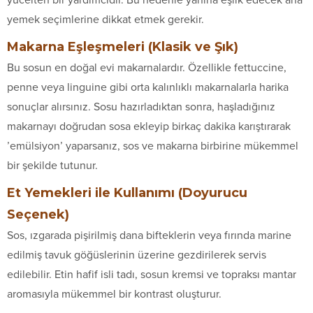
yücelten bir yardımcıdır. Bu nedenle yanına eşlik edecek ana
yemek seçimlerine dikkat etmek gerekir.
Makarna Eşleşmeleri (Klasik ve Şık)
Bu sosun en doğal evi makarnalardır. Özellikle fettuccine,
penne veya linguine gibi orta kalınlıklı makarnalarla harika
sonuçlar alırsınız. Sosu hazırladıktan sonra, haşladığınız
makarnayı doğrudan sosa ekleyip birkaç dakika karıştırarak
’emülsiyon’ yaparsanız, sos ve makarna birbirine mükemmel
bir şekilde tutunur.
Et Yemekleri ile Kullanımı (Doyurucu
Seçenek)
Sos, ızgarada pişirilmiş dana bifteklerin veya fırında marine
edilmiş tavuk göğüslerinin üzerine gezdirilerek servis
edilebilir. Etin hafif isli tadı, sosun kremsi ve topraksı mantar
aromasıyla mükemmel bir kontrast oluşturur.