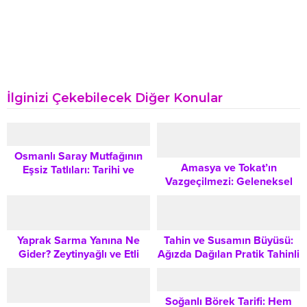
İlginizi Çekebilecek Diğer Konular
Osmanlı Saray Mutfağının
Amasya ve Tokat’ın
Eşsiz Tatlıları: Tarihi ve
Vazgeçilmezi: Geleneksel
Lezzet Rehberi
Helle Çorbası Tarifi
Yaprak Sarma Yanına Ne
Tahin ve Susamın Büyüsü:
Gider? Zeytinyağlı ve Etli
Ağızda Dağılan Pratik Tahinli
Yaprak Sarmayı
Simit Kurabiye Tarifi
Tamamlayacak En Lezzetli
Tarifler
Soğanlı Börek Tarifi: Hem