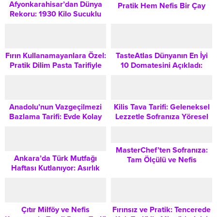
Afyonkarahisar’dan Dünya
Pratik Hem Nefis Bir Çay
Rekoru: 1930 Kilo Sucuklu
Saati Klasiği
Yumurta Guinness Kitabına
Girdi
Fırın Kullanamayanlara Özel:
TasteAtlas Dünyanın En İyi
Pratik Dilim Pasta Tarifiyle
10 Domatesini Açıkladı:
Misafirler İçin Hızlı Tatlı
Türkiye Lezzeti Listeye
Damga Vurdu
Anadolu’nun Vazgeçilmezi
Kilis Tava Tarifi: Geleneksel
Bazlama Tarifi: Evde Kolay
Lezzetle Sofranıza Yöresel
ve Yumuşacık Nasıl Yapılır?
Bir Dokunuş
MasterChef’ten Sofranıza:
Ankara’da Türk Mutfağı
Tam Ölçülü ve Nefis
Haftası Kutlanıyor: Asırlık
Kalburabastı Tarifi
Lezzetler ve Kültürel Miras
Buluşması
Çıtır Milföy ve Nefis
Fırınsız ve Pratik: Tencerede