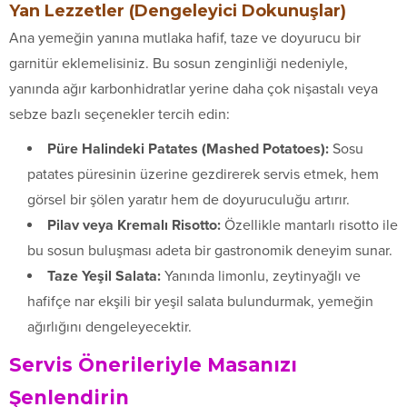
Yan Lezzetler (Dengeleyici Dokunuşlar)
Ana yemeğin yanına mutlaka hafif, taze ve doyurucu bir
garnitür eklemelisiniz. Bu sosun zenginliği nedeniyle,
yanında ağır karbonhidratlar yerine daha çok nişastalı veya
sebze bazlı seçenekler tercih edin:
Püre Halindeki Patates (Mashed Potatoes):
Sosu
patates püresinin üzerine gezdirerek servis etmek, hem
görsel bir şölen yaratır hem de doyuruculuğu artırır.
Pilav veya Kremalı Risotto:
Özellikle mantarlı risotto ile
bu sosun buluşması adeta bir gastronomik deneyim sunar.
Taze Yeşil Salata:
Yanında limonlu, zeytinyağlı ve
hafifçe nar ekşili bir yeşil salata bulundurmak, yemeğin
ağırlığını dengeleyecektir.
Servis Önerileriyle Masanızı
Şenlendirin