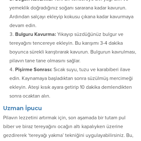
yemeklik doğradığınız soğanı sararana kadar kavurun.
Ardından salçayı ekleyip kokusu çıkana kadar kavurmaya
devam edin.
Bulguru Kavurma:
Yıkayıp süzdüğünüz bulgur ve
tereyağını tencereye ekleyin. Bu karışımı 3-4 dakika
boyunca sürekli karıştırarak kavurun. Bulgurun kavrulması,
pilavın tane tane olmasını sağlar.
Pişirme Sonrası:
Sıcak suyu, tuzu ve karabiberi ilave
edin. Kaynamaya başladıktan sonra süzülmüş mercimeği
ekleyin. Ateşi kısık ayara getirip 10 dakika demlendikten
sonra ocaktan alın.
Uzman İpucu
Pilavın lezzetini artırmak için, son aşamada bir tutam pul
biber ve biraz tereyağını ocağın altı kapalıyken üzerine
gezdirerek ‘tereyağı yakma’ tekniğini uygulayabilirsiniz. Bu,