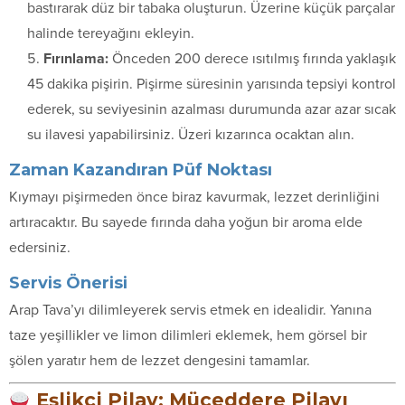
bastırarak düz bir tabaka oluşturun. Üzerine küçük parçalar
halinde tereyağını ekleyin.
Fırınlama:
Önceden 200 derece ısıtılmış fırında yaklaşık
45 dakika pişirin. Pişirme süresinin yarısında tepsiyi kontrol
ederek, su seviyesinin azalması durumunda azar azar sıcak
su ilavesi yapabilirsiniz. Üzeri kızarınca ocaktan alın.
Zaman Kazandıran Püf Noktası
Kıymayı pişirmeden önce biraz kavurmak, lezzet derinliğini
artıracaktır. Bu sayede fırında daha yoğun bir aroma elde
edersiniz.
Servis Önerisi
Arap Tava’yı dilimleyerek servis etmek en idealidir. Yanına
taze yeşillikler ve limon dilimleri eklemek, hem görsel bir
şölen yaratır hem de lezzet dengesini tamamlar.
Eşlikçi Pilav: Müceddere Pilavı