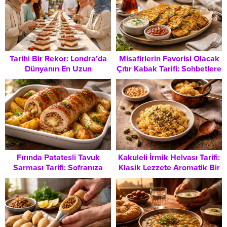
Tarihi Bir Rekor: Londra’da
Misafirlerin Favorisi Olacak
Dünyanın En Uzun
Çıtır Kabak Tarifi: Sohbetlere
Tiramisusu Hazırlandı
Eşlik Eden Pratik Atıştırmalık
Fırında Patatesli Tavuk
Kakuleli İrmik Helvası Tarifi:
Sarması Tarifi: Sofranıza
Klasik Lezzete Aromatik Bir
Lezzet Katacak Pratik Bir
Dokunuş
Ana Yemek