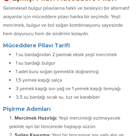
Geleneksel bulgur pilavlarına farklı ve besleyici bir alternatif
arayanlar için müceddere pilavı harika bir seçimdir. Yeşil
mercimek, bulgur ve bol soğan kombinasyonu sayesinde
hem doyurucu hem de sindirimi kolaydır.
Müceddere Pilavı Tarifi
1 su bardağından 2 parmak eksik yeşil mercimek
1 su bardağı bulgur
1 adet kuru soğan (yemeklik doğranmış)
1,5 yemek kaşığı salça
3 yemek kaşığı sıvı yağ ve 1 yemek kaşığı tereyağı
3,5 su bardağı sıcak su, tuz ve karabiber
Pişirme Adımları
Mercimek Hazırlığı:
Yeşil mercimeği ezilmeyecek
şekilde ayrı bir tencerede haşlayıp süzün.
Soğan Kavurma:
Yeni bir tencereye sıvı yağı alın ve