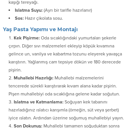
kaşığı tereyağı.
Islatma Suyu:
(Ayrı bir tarifle hazırlanır)
Sos:
Hazır çikolata sosu.
Yaş Pasta Yapımı ve Montajı
Kek Pişirme:
Oda sıcaklığındaki yumurtaları şekerle
çırpın. Diğer sıvı malzemeleri ekleyip köpük kıvamına
gelince un, vanilya ve kabartma tozunu eleyerek yavaşça
karıştırın. Yağlanmış cam tepsiye dökün ve 180 derecede
pişirin.
Muhallebi Hazırlığı:
Muhallebi malzemelerini
tencerede sürekli karıştırarak kıvam alana kadar pişirin.
Pişen muhallebiyi oda sıcaklığına gelene kadar soğutun.
Islatma ve Katmanlama:
Soğuyan kek tabanını
hazırladığınız ıslatıcı karışımla (örneğin, süt veya şerbet)
iyice ıslatın. Ardından üzerine soğumuş muhallebiyi yayın.
Son Dokunuş:
Muhallebi tamamen soğuduktan sonra