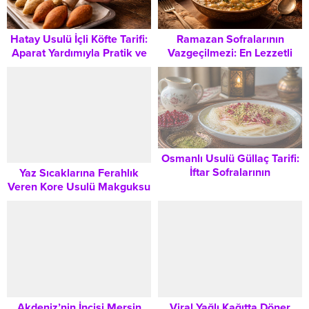
Hatay Usulü İçli Köfte Tarifi:
Ramazan Sofralarının
Aparat Yardımıyla Pratik ve
Vazgeçilmezi: En Lezzetli
Şık Sunum
Tutmaç Çorbası Tarifi
Osmanlı Usulü Güllaç Tarifi:
İftar Sofralarının
Yaz Sıcaklarına Ferahlık
Vazgeçilmezi, Hafif ve Şık
Veren Kore Usulü Makguksu
Bir Tatlı
Erişte Salatası Tarifi
Akdeniz’nin İncisi Mersin
Viral Yağlı Kağıtta Döner