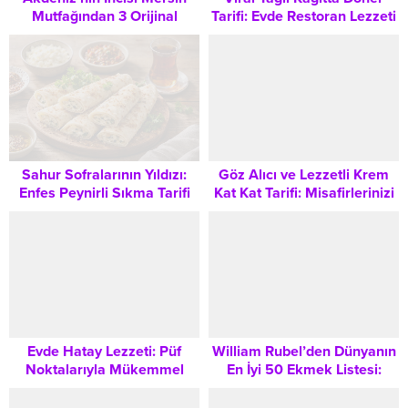
Mutfağından 3 Orijinal
Tarifi: Evde Restoran Lezzeti
Lezzet: Biberli Ekmek,
Nasıl Yapılır?
Batırık ve Sıkma Tarifleri
Sahur Sofralarının Yıldızı:
Göz Alıcı ve Lezzetli Krem
Enfes Peynirli Sıkma Tarifi
Kat Kat Tarifi: Misafirlerinizi
Etkileyecek Şık Bir Tatlı
Evde Hatay Lezzeti: Püf
William Rubel’den Dünyanın
Noktalarıyla Mükemmel
En İyi 50 Ekmek Listesi:
Künefe Tarifi
Simit Neden Bu Kadar
Önemli?