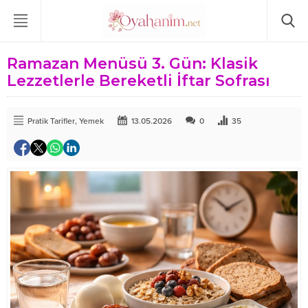
Ramazan Menüsü 3. Gün: Klasik
Lezzetlerle Bereketli İftar Sofrası
Pratik Tarifler
,
Yemek
13.05.2026
0
35