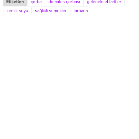
Etiketler:
çorba
domates çorbası
geleneksel tarifler
kemik suyu
sağlıklı yemekler
tarhana