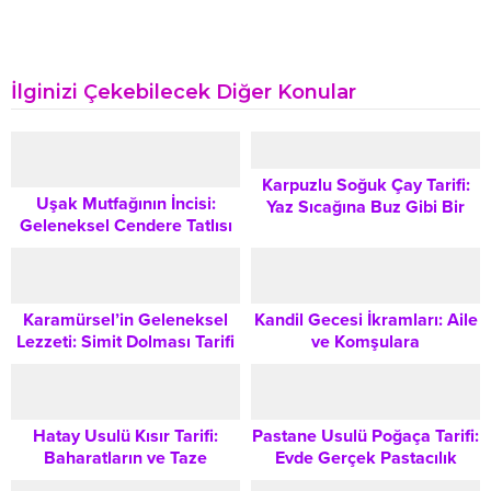
İlginizi Çekebilecek Diğer Konular
Karpuzlu Soğuk Çay Tarifi:
Uşak Mutfağının İncisi:
Yaz Sıcağına Buz Gibi Bir
Geleneksel Cendere Tatlısı
Ferahlık
Tarifi ve Püf Noktaları
Karamürsel’in Geleneksel
Kandil Gecesi İkramları: Aile
Lezzeti: Simit Dolması Tarifi
ve Komşulara
ve Kültürel Hikayesi
Sunabileceğiniz En Lezzetli
Tatlı Tarifleri
Hatay Usulü Kısır Tarifi:
Pastane Usulü Poğaça Tarifi:
Baharatların ve Taze
Evde Gerçek Pastacılık
Yeşilliklerin Buluşması
Lezzetini Yakalama Rehberi