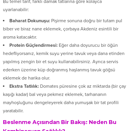
Bu temel tarif, farklı damak tatlarına göre kolayca
uyarlanabilir:
Baharat Dokunuşu:
Pişirme sonuna doğru bir tutam pul
biber ve biraz nane eklemek, çorbaya Akdeniz esintili bir
aroma katacaktır.
Protein Güçlendirmesi:
Eğer daha doyurucu bir öğün
hedefliyorsanız, kemik suyu yerine tavuk veya dana etinden
yapılmış zengin bir et suyu kullanabilirsiniz. Ayrıca servis
ederken üzerine küp doğranmış haşlanmış tavuk göğsü
eklemek de harika olur.
Ekstra Tatlılık:
Domates püresine çok az miktarda (bir çay
kaşığı kadar) bal veya pekmez eklemek, tarhananın
mayhoşluğunu dengeleyerek daha yumuşak bir tat profili
yaratabilir.
Beslenme Açısından Bir Bakış: Neden Bu