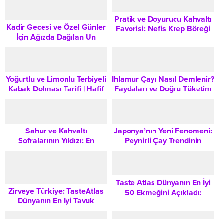
Pratik ve Doyurucu Kahvaltı
Kadir Gecesi ve Özel Günler
Favorisi: Nefis Krep Böreği
İçin Ağızda Dağılan Un
Tarifi
Helvası Tarifi
Yoğurtlu ve Limonlu Terbiyeli
Ihlamur Çayı Nasıl Demlenir?
Kabak Dolması Tarifi | Hafif
Faydaları ve Doğru Tüketim
Akşam Yemeği Lezzeti
Yöntemleri
Sahur ve Kahvaltı
Japonya’nın Yeni Fenomeni:
Sofralarının Yıldızı: En
Peynirli Çay Trendinin
Lezzetli Börek Tarifleri ve
Gizemi ve Lezzet Analizi
Sunum Önerileri
Taste Atlas Dünyanın En İyi
Zirveye Türkiye: TasteAtlas
50 Ekmeğini Açıkladı:
Dünyanın En İyi Tavuk
Türkiye’den Damga Vuran 5
Yemeklerini Açıkladı:
Lezzet