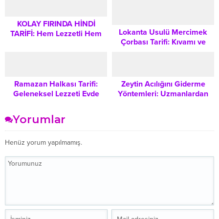
Türkiye’den Bir
KOLAY FIRINDA HİNDİ
Lokanta Usulü Mercimek
TARİFİ: Hem Lezzetli Hem
Çorbası Tarifi: Kıvamı ve
Sağlıklı Bir Sofranın Sırları
Lezzetiyle Damaklarda İz
Bırakacak
Ramazan Halkası Tarifi:
Zeytin Acılığını Giderme
Geleneksel Lezzeti Evde
Yöntemleri: Uzmanlardan
Pratik ve Kolay Yapmanın
Öğrendiğiniz En Etkili
Sırları
Teknikler
Yorumlar
Henüz yorum yapılmamış.