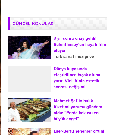
GÜNCEL KONULAR
3 yıl sonra onay geldi!
Bülent Ersoy’un hayatı film
oluyor
Türk sanat müziği ve
arabeskin sevilen
isimlerinden Bülent
Dünya kupasında
Ersoy’un hayatı sinemaya
eleştirilince bıçak altına
uyarlanıyor. Ersoy’un film
yattı: Vini Jr’nin estetik
projesiyle ilgili süreçte,
sonrası değişimi
onayın yaklaşık üç...
Dünya Kupası sonrasında
Real Madrid’de forma
Mehmet Şef’in balık
giyen Brezilyalı futbolcu
tüketimi yorumu gündem
Vinicius Junior’ın çene
oldu: “Perde kokusu en
operasyonu geçirdiği
büyük engel”
yönündeki haberler
MasterChef Türkiye’nin
gündeme geldi. Sosyal
sevilen jüri üyesi Mehmet
Eser-Berfu Yenenler çiftini