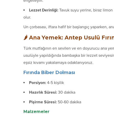
engelleyin.
Lezzet Derinliği:
Tavuk suyu yerine, biraz limon 
olur.
Un çorbasası, iftara hafif bir başlangıç yaparken, an
🌶️ Ana Yemek: Antep Usulü Fır
Türk mutfağının en sevilen ve en doyurucu ana yeme
usulüyle yapıldığında bambaşka bir lezzet seviyesin
eşsiz kıvamı yakalamaya odaklanıyoruz.
Fırında Biber Dolması
Porsiyon:
4-5 kişilik
Hazırlık Süresi:
30 dakika
Pişirme Süresi:
50-60 dakika
Malzemeler