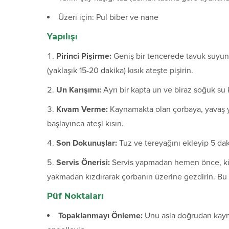
Üzeri için: Pul biber ve nane
Yapılışı
Pirinci Pişirme:
Geniş bir tencerede tavuk suyunu
(yaklaşık 15-20 dakika) kısık ateşte pişirin.
Un Karışımı:
Ayrı bir kapta un ve biraz soğuk su 
Kıvam Verme:
Kaynamakta olan çorbaya, yavaş ya
başlayınca ateşi kısın.
Son Dokunuşlar:
Tuz ve tereyağını ekleyip 5 dak
Servis Önerisi:
Servis yapmadan hemen önce, küçü
yakmadan kızdırarak çorbanın üzerine gezdirin. Bu a
Püf Noktaları
Topaklanmayı Önleme:
Unu asla doğrudan kayna