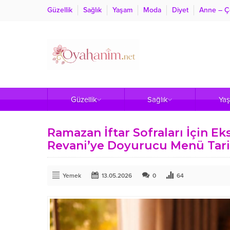
Güzellik
Sağlık
Yaşam
Moda
Diyet
Anne – Ç
Güzellik
Sağlık
Ya
Ramazan İftar Sofraları İçin E
Revani’ye Doyurucu Menü Tarif
Yemek
13.05.2026
0
64