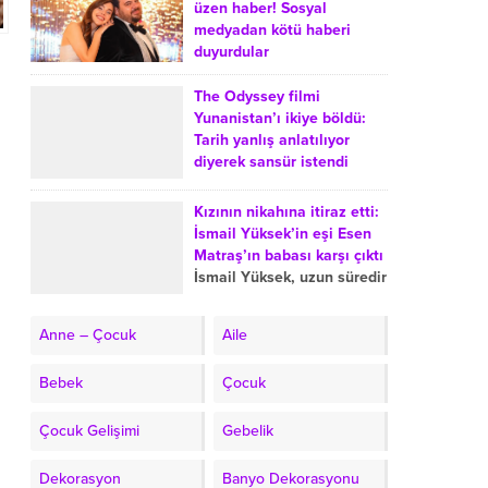
medyada...
Yalçınkaya, Türkiye’de
üzen haber! Sosyal
evlerde balık tüketiminin
medyadan kötü haberi
azalmasına yol açtığını
duyurdular
düşündüğü iki sebebi
Uzun süredir gözlerden
anlattı. Şef, balık...
uzak yaşayan Eser
The Odyssey filmi
Yenenler ve Berfu Yenenler
Yunanistan’ı ikiye böldü:
çifti, takipçilerini üzen bir
Tarih yanlış anlatılıyor
gelişmeyi duyurdu. Berfu
diyerek sansür istendi
Yenenler, üçüncü kez...
The Odyssey film Greece
censored wrong history
Kızının nikahına itiraz etti:
request Lina Mendoni Lifo
İsmail Yüksek’in eşi Esen
Renos Charalambides
Matraş’ın babası karşı çıktı
Oppenheimer 975 million
İsmail Yüksek, uzun süredir
264 million Matt Damon...
birlikte olduğu mimar Esen
Matraş ile nikah masasına
Anne – Çocuk
Aile
oturdu. Nikahın ardından
Esen Matraş’ın öz babası
Bebek
Çocuk
olan...
Çocuk Gelişimi
Gebelik
Dekorasyon
Banyo Dekorasyonu