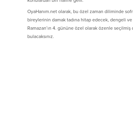
konulardan biri haline gelir.
OyaHanım.net olarak, bu özel zaman diliminde sofr
bireylerinin damak tadına hitap edecek, dengeli ve
Ramazan’ın 4. gününe özel olarak özenle seçilmiş dö
bulacaksınız.