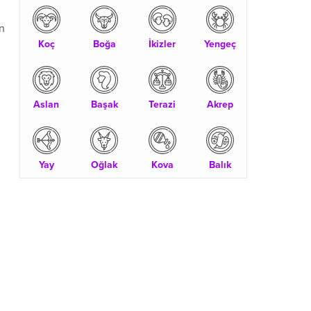
in
Koç
Boğa
İkizler
Yengeç
Aslan
Başak
Terazi
Akrep
Yay
Oğlak
Kova
Balık