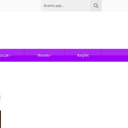
Çocuk
Yemek
Keşfet