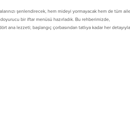
alarınızı şenlendirecek, hem mideyi yormayacak hem de tüm ail
 doyurucu bir iftar menüsü hazırladık. Bu rehberimizde,
rt ana lezzeti; başlangıç çorbasından tatlıya kadar her detayıyl