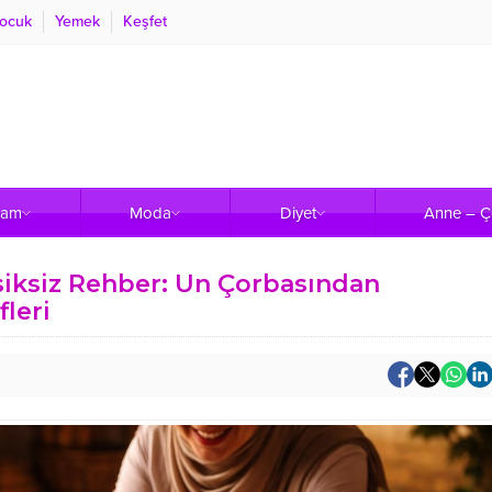
ocuk
Yemek
Keşfet
şam
Moda
Diyet
Anne – 
ksiksiz Rehber: Un Çorbasından
leri