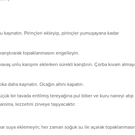
 kaynatın. Pirinçleri ekleyip, pirinçler yumuşayana kadar
karıştırarak topaklanmasını engelleyin.
vaş unlu karışımı eklerken sürekli karıştırın. Çorba kıvam almay
ika daha kaynatın. Ocağın altını kapatın.
k bir tavada eritilmiş tereyağına pul biber ve kuru naneyi atıp
roma, lezzetini zirveye taşıyacaktır.
r suya eklemeyin; her zaman soğuk su ile açarak topaklanmasın