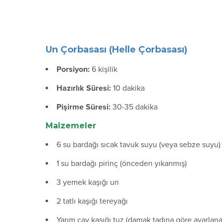
Un Çorbasası (Helle Çorbasası)
Porsiyon:
6 kişilik
Hazırlık Süresi:
10 dakika
Pişirme Süresi:
30-35 dakika
Malzemeler
6 su bardağı sıcak tavuk suyu (veya sebze suyu)
1 su bardağı pirinç (önceden yıkanmış)
3 yemek kaşığı un
2 tatlı kaşığı tereyağı
Yarım çay kaşığı tuz (damak tadına göre ayarlanab