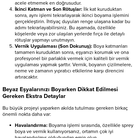
acele etmemek en doğrusudur.
İkinci Katman ve Son Rötuşlar:
İlk kat kuruduktan
sonra, aynı işlemi tekrarlayarak ikinci boyama işlemini
gerçekleştirin. İhtiyaç duyulan renge ulaşana kadar bu
adımı tekrarlayabilirsiniz. Bu aşamada, özellikle
köşelerde veya zor ulaşılan yerlerde fırça ile detaylı
rötuşlar yapmayı unutmayın.
Vernik Uygulaması (Son Dokunuş):
Boya katmanları
tamamen kuruduktan sonra, eşyanızı korumak ve ona
profesyonel bir parlaklık vermek için kaliteli bir vernik
uygulaması yapmak şarttır. Vernik, boyanın çizilmelere,
neme ve zamanın yıpratıcı etkilerine karşı direncini
artıracaktır.
Beyaz Eşyalarınızı Boyarken Dikkat Edilmesi
Gereken Ekstra Detaylar
Bu büyük projeyi yaparken akılda tutulması gereken birkaç
önemli nokta daha var:
Havalandırma:
Boyama işlemi sırasında, özellikle sprey
boya ve vernik kullanıyorsanız, ortamın çok iyi
havalandırılmış olduğundan emin olun.