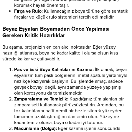
korumak hayati önem taşır.
Fırça ve Rulo:
Kullanacağınız boya türüne göre sentetik
fırçalar ve küçük rulo sistemleri tercih edilmelidir.
Beyaz Eşyaları Boyamadan Önce Yapılması
Gereken Kritik Hazırlıklar
Bu aşama, projenizin en can alıcı noktasıdır. Eğer yüzey
hazırlığı atlanırsa, boya ne kadar kaliteli olursa olsun kısa
sürede kalkar ve çatlayabilir.
Pas ve Eski Boya Kalıntılarını Kazıma:
İlk olarak, beyaz
eşyanızın tüm paslı bölgelerini metal spatula yardımıyla
nazikçe kazıyarak başlayın. Bu işlemde amaç, sadece
gevşek boyayı değil, aynı zamanda yüzeye yapışmış
olan korozyonu da temizlemektir.
Zımparalama ve Temizlik:
Kazıdığınız tüm alanları bir
zımpara seti kullanarak pürüzsüzleştirin. Ardından, bu
toz kalıntılarını hafif nemli bir bezle silerek yüzeyden
tamamen uzaklaştırdığınızdan emin olun. Yüzey ne
kadar temiz olursa, boya o kadar iyi tutunur.
Macunlama (Dolgu):
Eğer kazıma işlemi sonucunda