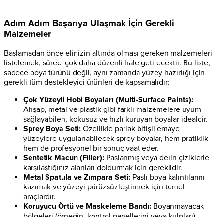
Adım Adım Başarıya Ulaşmak İçin Gerekli
Malzemeler
Başlamadan önce elinizin altında olması gereken malzemeleri
listelemek, süreci çok daha düzenli hale getirecektir. Bu liste,
sadece boya türünü değil, aynı zamanda yüzey hazırlığı için
gerekli tüm destekleyici ürünleri de kapsamalıdır:
Çok Yüzeyli Hobi Boyaları (Multi-Surface Paints):
Ahşap, metal ve plastik gibi farklı malzemelere uyum
sağlayabilen, kokusuz ve hızlı kuruyan boyalar idealdir.
Sprey Boya Seti:
Özellikle parlak bitişli emaye
yüzeylere uygulanabilecek sprey boyalar, hem pratiklik
hem de profesyonel bir sonuç vaat eder.
Sentetik Macun (Filler):
Paslanmış veya derin çiziklerle
karşılaştığınız alanları doldurmak için gereklidir.
Metal Spatula ve Zımpara Seti:
Paslı boya kalıntılarını
kazımak ve yüzeyi pürüzsüzleştirmek için temel
araçlardır.
Koruyucu Örtü ve Maskeleme Bandı:
Boyanmayacak
bölgeleri (örneğin, kontrol panellerini veya kulpları)