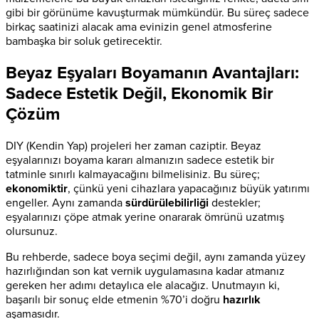
gibi bir görünüme kavuşturmak mümkündür. Bu süreç sadece
birkaç saatinizi alacak ama evinizin genel atmosferine
bambaşka bir soluk getirecektir.
Beyaz Eşyaları Boyamanın Avantajları:
Sadece Estetik Değil, Ekonomik Bir
Çözüm
DIY (Kendin Yap) projeleri her zaman caziptir. Beyaz
eşyalarınızı boyama kararı almanızın sadece estetik bir
tatminle sınırlı kalmayacağını bilmelisiniz. Bu süreç;
ekonomiktir
, çünkü yeni cihazlara yapacağınız büyük yatırımı
engeller. Aynı zamanda
sürdürülebilirliği
destekler;
eşyalarınızı çöpe atmak yerine onararak ömrünü uzatmış
olursunuz.
Bu rehberde, sadece boya seçimi değil, aynı zamanda yüzey
hazırlığından son kat vernik uygulamasına kadar atmanız
gereken her adımı detaylıca ele alacağız. Unutmayın ki,
başarılı bir sonuç elde etmenin %70’i doğru
hazırlık
aşamasıdır.