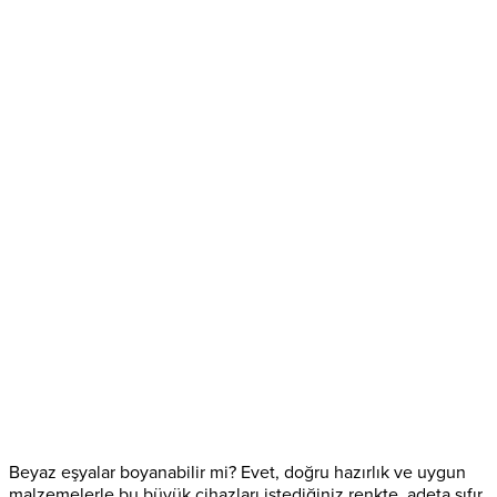
Beyaz eşyalar boyanabilir mi? Evet, doğru hazırlık ve uygun
malzemelerle bu büyük cihazları istediğiniz renkte, adeta sıfır