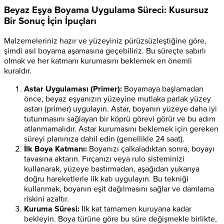
Beyaz Eşya Boyama Uygulama Süreci: Kusursuz
Bir Sonuç İçin İpuçları
Malzemeleriniz hazır ve yüzeyiniz pürüzsüzleştiğine göre,
şimdi asıl boyama aşamasına geçebiliriz. Bu süreçte sabırlı
olmak ve her katmanı kurumasını beklemek en önemli
kuraldır.
Astar Uygulaması (Primer):
Boyamaya başlamadan
önce, beyaz eşyanızın yüzeyine mutlaka parlak yüzey
astarı (primer) uygulayın. Astar, boyanın yüzeye daha iyi
tutunmasını sağlayan bir köprü görevi görür ve bu adım
atlanmamalıdır. Astar kurumasını beklemek için gereken
süreyi planınıza dahil edin (genellikle 24 saat).
İlk Boya Katmanı:
Boyanızı çalkaladıktan sonra, boyayı
tavasına aktarın. Fırçanızı veya rulo sisteminizi
kullanarak, yüzeye bastırmadan, aşağıdan yukarıya
doğru hareketlerle ilk katı uygulayın. Bu tekniği
kullanmak, boyanın eşit dağılmasını sağlar ve damlama
riskini azaltır.
Kuruma Süresi:
İlk kat tamamen kuruyana kadar
bekleyin. Boya türüne göre bu süre değişmekle birlikte,