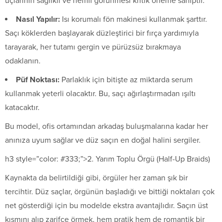
uçlarının sağlıklı ve nemli görünmesi kritik öneme sahiptir.
Nasıl Yapılır:
Isı korumalı fön makinesi kullanmak şarttır.
Saçı köklerden başlayarak düzleştirici bir fırça yardımıyla
tarayarak, her tutamı gergin ve pürüzsüz bırakmaya
odaklanın.
Püf Noktası:
Parlaklık için bitişte az miktarda serum
kullanmak yeterli olacaktır. Bu, saçı ağırlaştırmadan ışıltı
katacaktır.
Bu model, ofis ortamından arkadaş buluşmalarına kadar her
anınıza uyum sağlar ve düz saçın en doğal halini sergiler.
h3 style=”color: #333;”>2. Yarım Toplu Örgü (Half-Up Braids)
Kaynakta da belirtildiği gibi, örgüler her zaman şık bir
tercihtir. Düz saçlar, örgünün başladığı ve bittiği noktaları çok
net gösterdiği için bu modelde ekstra avantajlıdır. Saçın üst
kısmını alıp zarifçe örmek, hem pratik hem de romantik bir