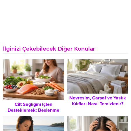
İlginizi Çekebilecek Diğer Konular
Nevresim, Çarşaf ve Yastık
Kılıfları Nasıl Temizlenir?
Cilt Sağlığını İçten
Hijyenik Uyku İçin Eksiksiz
Desteklemek: Beslenme
Rehber
Yoluyla Işıltılı Bir Cilde
Ulaşmanın Sırları