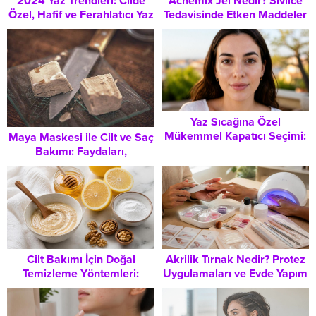
2024 Yaz Trendleri: Cilde
Acnemix Jel Nedir? Sivilce
Özel, Hafif ve Ferahlatıcı Yaz
Tedavisinde Etken Maddeler
Parfümleri Rehberi
ve Kullanım Kuralları
Yaz Sıcağına Özel
Mükemmel Kapatıcı Seçimi:
Maya Maskesi ile Cilt ve Saç
Doğal ve Kusursuz Bir
Bakımı: Faydaları,
Görünüm Rehberi
Hazırlanışı ve Doğru
Uygulama Adımları
Cilt Bakımı İçin Doğal
Akrilik Tırnak Nedir? Protez
Temizleme Yöntemleri:
Uygulamaları ve Evde Yapım
Cildinizi Yenileme Rehberi
Adımları