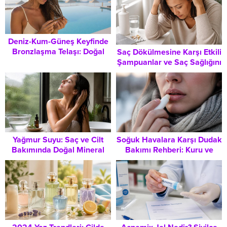
Deniz-Kum-Güneş Keyfinde
Bronzlaşma Telaşı: Doğal
Saç Dökülmesine Karşı Etkili
Yağlarla Dengeyi Bulmak
Şampuanlar ve Saç Sağlığını
Mümkün
Kapsamlı Rehberi
Yağmur Suyu: Saç ve Cilt
Soğuk Havalara Karşı Dudak
Bakımında Doğal Mineral
Bakımı Rehberi: Kuru ve
Gücü
Çatlamış Dudaklar İçin En İyi
Nemlendiriciler