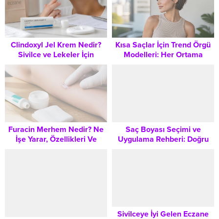
Clindoxyl Jel Krem Nedir?
Kısa Saçlar İçin Trend Örgü
Sivilce ve Lekeler İçin
Modelleri: Her Ortama
Kullanım Şekli ve Dikkat
Uygun Şık Stiller
Edilmesi Gerekenler
Furacin Merhem Nedir? Ne
Saç Boyası Seçimi ve
İşe Yarar, Özellikleri Ve
Uygulama Rehberi: Doğru
Dikkat Edilmesi Gerekenler
Rengi Bulmak İçin Bilmeniz
Gereken Her Şey
Sivilceye İyi Gelen Eczane