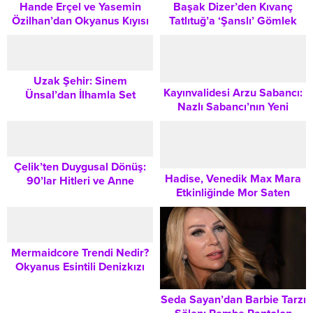
Hande Erçel ve Yasemin
Başak Dizer’den Kıvanç
Özilhan’dan Okyanus Kıyısı
Tatlıtuğ’a ‘Şanslı’ Gömlek
Kombinleri Gündem Oldu:
Paylaşımı Sosyal Medyada
Benzerlik Tartışması
Büyük İlgi Gördü
Uzak Şehir: Sinem
Kayınvalidesi Arzu Sabancı:
Ünsal’dan İlhamla Set
Nazlı Sabancı’nın Yeni
Kombinleri: Günlük Hayata
Görünümü Gündem Oldu:
Taşıyabileceğiniz Şık
Bilekliğinin Değeri
Takipçileri
Çelik’ten Duygusal Dönüş:
Hadise, Venedik Max Mara
90’lar Hitleri ve Anne
Etkinliğinde Mor Saten
Emeğiyle Yükselen İkonik
Elbisesiyle Kate Hudson ve
Kazak
Balqees Ahmed Fathi’nin
Yanında Göz Kamaştırdı
Mermaidcore Trendi Nedir?
Okyanus Esintili Denizkızı
Stiliyle Yaz Gardırobunuzu
Yenileyin
Seda Sayan’dan Barbie Tarzı