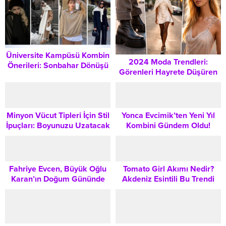
Üniversite Kampüsü Kombin
2024 Moda Trendleri:
Önerileri: Sonbahar Dönüşü
Görenleri Hayrete Düşüren
İçin Şık ve Rahat Stil İpuçları
Cesur Silüetler ve
Aksesuarlar
Minyon Vücut Tipleri İçin Stil
Yonca Evcimik’ten Yeni Yıl
İpuçları: Boyunuzu Uzatacak
Kombini Gündem Oldu!
Kombinler Nasıl Oluşturulur?
Fosforlu Yeşil Tül Elbise
Detayları
Fahriye Evcen, Büyük Oğlu
Tomato Girl Akımı Nedir?
Karan’ın Doğum Gününde
Akdeniz Esintili Bu Trendi
Siyah Elbisesiyle Gündem
Gardırobunuza Nasıl
Oldu
Yansıtırsınız?