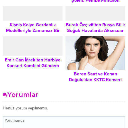
Şölen: Pembe Pantolon
Takımıyla Gündem Oldu
Kişniş Kolye Gerdanlık
Burak Özçivit’ten Rusya Stili:
Modelleriyle Zamansız Bir
Soğuk Havalarda Aksesuar
Zarafet Dokunuşu
Kombinasyonları ve Şıklık
İpuçları
Emir Can İğrek’ten Harbiye
Konseri Kombini Gündem
Oldu: Transparan Sahne
Beren Saat ve Kenan
Kostümüyle Dikkat Çekti
Doğulu’dan KKTC Konseri
Kombini: Pembe Satin Takım
Üzerine Stil Analizi
Yorumlar
Henüz yorum yapılmamış.