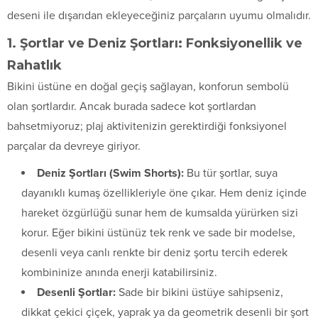
deseni ile dışarıdan ekleyeceğiniz parçaların uyumu olmalıdır.
1. Şortlar ve Deniz Şortları: Fonksiyonellik ve
Rahatlık
Bikini üstüne en doğal geçiş sağlayan, konforun sembolü
olan şortlardır. Ancak burada sadece kot şortlardan
bahsetmiyoruz; plaj aktivitenizin gerektirdiği fonksiyonel
parçalar da devreye giriyor.
Deniz Şortları (Swim Shorts):
Bu tür şortlar, suya
dayanıklı kumaş özellikleriyle öne çıkar. Hem deniz içinde
hareket özgürlüğü sunar hem de kumsalda yürürken sizi
korur. Eğer bikini üstünüz tek renk ve sade bir modelse,
desenli veya canlı renkte bir deniz şortu tercih ederek
kombininize anında enerji katabilirsiniz.
Desenli Şortlar:
Sade bir bikini üstüye sahipseniz,
dikkat çekici çiçek, yaprak ya da geometrik desenli bir şort