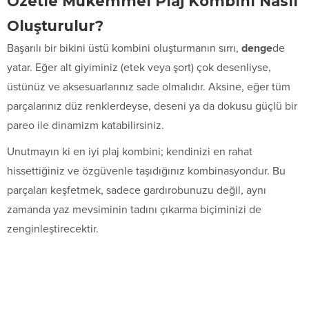
Özetle Mükemmel Plaj Kombini Nasıl
Oluşturulur?
Başarılı bir bikini üstü kombini oluşturmanın sırrı,
denge
de
yatar. Eğer alt giyiminiz (etek veya şort) çok desenliyse,
üstünüz ve aksesuarlarınız sade olmalıdır. Aksine, eğer tüm
parçalarınız düz renklerdeyse, deseni ya da dokusu güçlü bir
pareo ile dinamizm katabilirsiniz.
Unutmayın ki en iyi plaj kombini; kendinizi en rahat
hissettiğiniz ve özgüvenle taşıdığınız kombinasyondur. Bu
parçaları keşfetmek, sadece gardırobunuzu değil, aynı
zamanda yaz mevsiminin tadını çıkarma biçiminizi de
zenginleştirecektir.