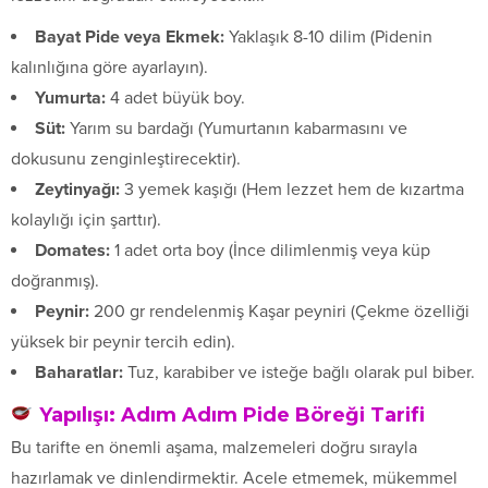
Bayat Pide veya Ekmek:
Yaklaşık 8-10 dilim (Pidenin
kalınlığına göre ayarlayın).
Yumurta:
4 adet büyük boy.
Süt:
Yarım su bardağı (Yumurtanın kabarmasını ve
dokusunu zenginleştirecektir).
Zeytinyağı:
3 yemek kaşığı (Hem lezzet hem de kızartma
kolaylığı için şarttır).
Domates:
1 adet orta boy (İnce dilimlenmiş veya küp
doğranmış).
Peynir:
200 gr rendelenmiş Kaşar peyniri (Çekme özelliği
yüksek bir peynir tercih edin).
Baharatlar:
Tuz, karabiber ve isteğe bağlı olarak pul biber.
Yapılışı: Adım Adım Pide Böreği Tarifi
Bu tarifte en önemli aşama, malzemeleri doğru sırayla
hazırlamak ve dinlendirmektir. Acele etmemek, mükemmel