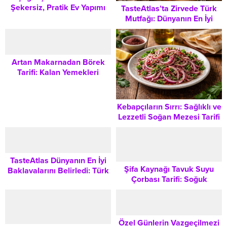
Şekersiz, Pratik Ev Yapımı
TasteAtlas’ta Zirvede Türk
Çikolata Tarifi
Mutfağı: Dünyanın En İyi
Çorbaları Listesi ve 5 Efsane
Lezzet
Artan Makarnadan Börek
Tarifi: Kalan Yemekleri
Lezzetli Bir Başyapıta
Dönüştürme Rehberi
Kebapçıların Sırrı: Sağlıklı ve
Lezzetli Soğan Mezesi Tarifi
TasteAtlas Dünyanın En İyi
Şifa Kaynağı Tavuk Suyu
Baklavalarını Belirledi: Türk
Çorbası Tarifi: Soğuk
Mutfağı Zirvede mi?
Havalarda Bağışıklığı
Güçlendiren Geleneksel
Lezzet
Özel Günlerin Vazgeçilmezi