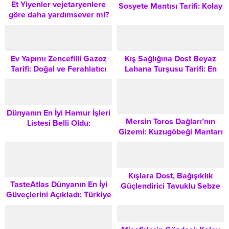
Et Yiyenler vejetaryenlere
Sosyete Mantısı Tarifi: Kolay
göre daha yardımsever mi?
ve Şık Sunum
Beslenme Tarzı ve Sosyal
Davranışlar Üzerine Bir
Araştırma
Ev Yapımı Zencefilli Gazoz
Kış Sağlığına Dost Beyaz
Tarifi: Doğal ve Ferahlatıcı
Lahana Turşusu Tarifi: En
Yaz İçeceği
Lezzetli ve Pratik Yöntem
Dünyanın En İyi Hamur İşleri
Mersin Toros Dağları’nın
Listesi Belli Oldu:
Gizemi: Kuzugöbeği Mantarı
Türkiye’den 9 Lezzet Global
Nedir, Nasıl Toplanır ve
Arenada Yer Aldı
Mutfakta Nasıl Kullanılır?
Kışlara Dost, Bağışıklık
TasteAtlas Dünyanın En İyi
Güçlendirici Tavuklu Sebze
Güveçlerini Açıkladı: Türkiye
Çorbası Tarifi
Mutfağı Global Arenada Bir
Kez Daha Parladı