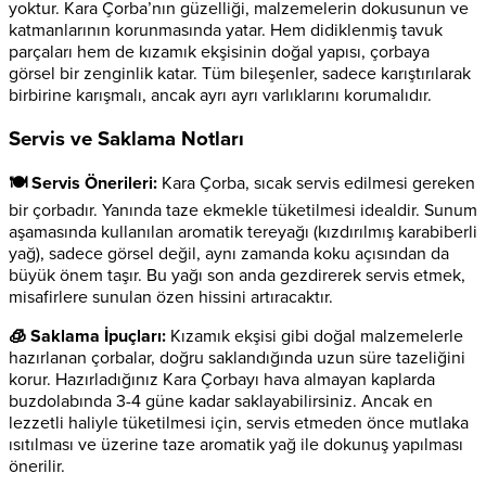
yoktur. Kara Çorba’nın güzelliği, malzemelerin dokusunun ve
katmanlarının korunmasında yatar. Hem didiklenmiş tavuk
parçaları hem de kızamık ekşisinin doğal yapısı, çorbaya
görsel bir zenginlik katar. Tüm bileşenler, sadece karıştırılarak
birbirine karışmalı, ancak ayrı ayrı varlıklarını korumalıdır.
Servis ve Saklama Notları
🍽️ Servis Önerileri:
Kara Çorba, sıcak servis edilmesi gereken
bir çorbadır. Yanında taze ekmekle tüketilmesi idealdir. Sunum
aşamasında kullanılan aromatik tereyağı (kızdırılmış karabiberli
yağ), sadece görsel değil, aynı zamanda koku açısından da
büyük önem taşır. Bu yağı son anda gezdirerek servis etmek,
misafirlere sunulan özen hissini artıracaktır.
🧊 Saklama İpuçları:
Kızamık ekşisi gibi doğal malzemelerle
hazırlanan çorbalar, doğru saklandığında uzun süre tazeliğini
korur. Hazırladığınız Kara Çorbayı hava almayan kaplarda
buzdolabında 3-4 güne kadar saklayabilirsiniz. Ancak en
lezzetli haliyle tüketilmesi için, servis etmeden önce mutlaka
ısıtılması ve üzerine taze aromatik yağ ile dokunuş yapılması
önerilir.