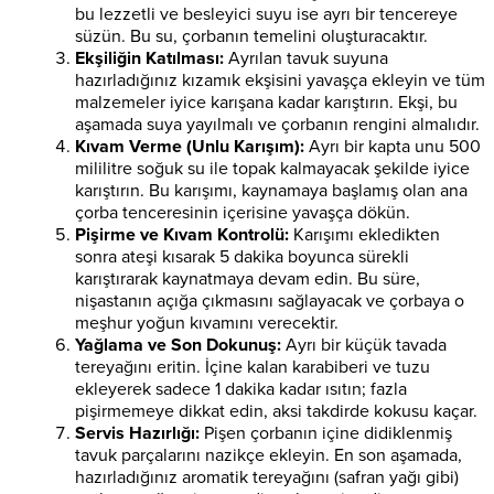
bu lezzetli ve besleyici suyu ise ayrı bir tencereye
süzün. Bu su, çorbanın temelini oluşturacaktır.
Ekşiliğin Katılması:
Ayrılan tavuk suyuna
hazırladığınız kızamık ekşisini yavaşça ekleyin ve tüm
malzemeler iyice karışana kadar karıştırın. Ekşi, bu
aşamada suya yayılmalı ve çorbanın rengini almalıdır.
Kıvam Verme (Unlu Karışım):
Ayrı bir kapta unu 500
mililitre soğuk su ile topak kalmayacak şekilde iyice
karıştırın. Bu karışımı, kaynamaya başlamış olan ana
çorba tenceresinin içerisine yavaşça dökün.
Pişirme ve Kıvam Kontrolü:
Karışımı ekledikten
sonra ateşi kısarak 5 dakika boyunca sürekli
karıştırarak kaynatmaya devam edin. Bu süre,
nişastanın açığa çıkmasını sağlayacak ve çorbaya o
meşhur yoğun kıvamını verecektir.
Yağlama ve Son Dokunuş:
Ayrı bir küçük tavada
tereyağını eritin. İçine kalan karabiberi ve tuzu
ekleyerek sadece 1 dakika kadar ısıtın; fazla
pişirmemeye dikkat edin, aksi takdirde kokusu kaçar.
Servis Hazırlığı:
Pişen çorbanın içine didiklenmiş
tavuk parçalarını nazikçe ekleyin. En son aşamada,
hazırladığınız aromatik tereyağını (safran yağı gibi)