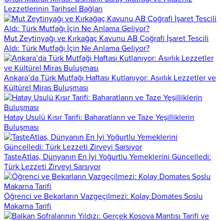
Lezzetlerinin Tarihsel Bağları
Mut Zeytinyağı ve Kırkağaç Kavunu AB Coğrafi İşaret Tescili
Aldı: Türk Mutfağı İçin Ne Anlama Geliyor?
Ankara’da Türk Mutfağı Haftası Kutlanıyor: Asırlık Lezzetler ve
Kültürel Miras Buluşması
Hatay Usulü Kısır Tarifi: Baharatların ve Taze Yeşilliklerin
Buluşması
TasteAtlas, Dünyanın En İyi Yoğurtlu Yemeklerini Güncelledi:
Türk Lezzeti Zirveyi Sarsıyor
Öğrenci ve Bekarların Vazgeçilmezi: Kolay Domates Soslu
Makarna Tarifi