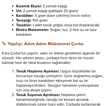
Kızamık Ekşisi:
2 yemek kaşığı
Un:
2 yemek kaşığı (yaklaşık 20 gram)
Karabiber:
5 gram (taze çekilmiş tercih edilir)
Tereyağı:
100 gram
Tavuklar:
1 adet tavuk göğsü veya but (haşlanacak)
Ekstra Malzemeler:
Soğan, tuz, 2 litre su ve taze
karabiber.
🔪 Yapılışı: Adım Adım Mükemmel Çorba
Kara Çorba’nın yapımı, sabır ve dikkat gerektiren aşamalı bir
süreçtir. Her adımın amacı, çorbaya hem derin bir lezzet
katmak hem de ideal kıvamını sağlamaktır.
Tavuk Haşlama Aşaması:
Uygun büyüklükte bir
tencereye tavuğu yerleştirin. İçine doğranmış soğanı,
tuzu ve biraz karabiberi ekleyerek bol su ile
haşlamaya bırakın. Tavuğun tamamen yumuşaması
için orta ateşte pişirin.
Tavuk Suyunun Ayrılması:
Haşlama işlemi
tamamlandığında, tavuğu bir kenara ayırarak
didiklenmek üzere hazır edin. Çorbada kullanılacak