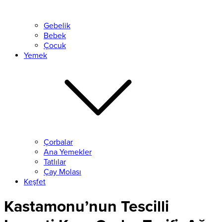
Gebelik
Bebek
Çocuk
Yemek
Çorbalar
Ana Yemekler
Tatlılar
Çay Molası
Keşfet
Kastamonu’nun Tescilli