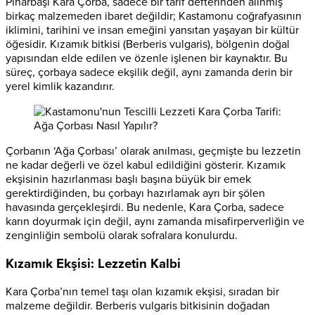
Pınarbaşı Kara Çorba, sadece bir tarif defterinden alınmış
birkaç malzemeden ibaret değildir; Kastamonu coğrafyasının
iklimini, tarihini ve insan emeğini yansıtan yaşayan bir kültür
öğesidir. Kızamık bitkisi (Berberis vulgaris), bölgenin doğal
yapısından elde edilen ve özenle işlenen bir kaynaktır. Bu
süreç, çorbaya sadece ekşilik değil, aynı zamanda derin bir
yerel kimlik kazandırır.
Çorbanın ‘Ağa Çorbası’ olarak anılması, geçmişte bu lezzetin
ne kadar değerli ve özel kabul edildiğini gösterir. Kızamık
ekşisinin hazırlanması başlı başına büyük bir emek
gerektirdiğinden, bu çorbayı hazırlamak ayrı bir şölen
havasında gerçekleşirdi. Bu nedenle, Kara Çorba, sadece
karın doyurmak için değil, aynı zamanda misafirperverliğin ve
zenginliğin sembolü olarak sofralara konulurdu.
Kızamık Ekşisi: Lezzetin Kalbi
Kara Çorba’nın temel taşı olan kızamık ekşisi, sıradan bir
malzeme değildir. Berberis vulgaris bitkisinin doğadan