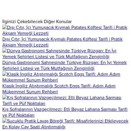
İlginizi Çekebilecek Diğer Konular
Dışı Çıtır, İçi Yumuşacık Kıymalı Patates Köftesi Tarifi | Pratik
Akşam Yemeği Lezzeti
Dünya Gastronomi Sahnesinde Türkiye Rüzgarı: En İyi Yemek
Şehirleri Listesi ve Türk Mutfağının Zenginliği
Klasik İngiliz Atıştırmalığı Scotch Eggs Tarifi: Adım Adım
Mükemmel Sunum Rehberi
Kış Sofralarının Vazgeçilmezi: Etli Beyaz Lahana Sarması Tarifi
ve Püf Noktaları