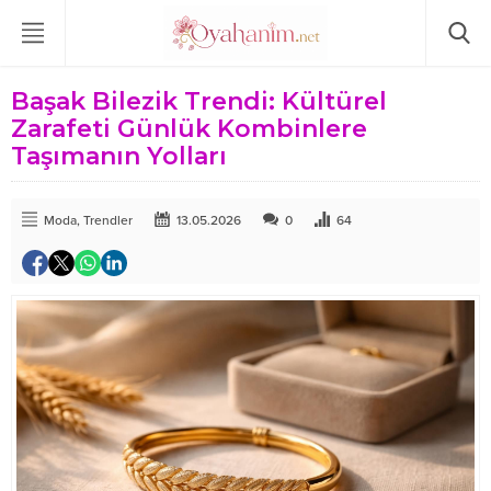
Başak Bilezik Trendi: Kültürel
Zarafeti Günlük Kombinlere
Taşımanın Yolları
Moda
,
Trendler
13.05.2026
0
64