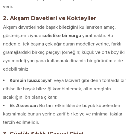
verir.
2. Akşam Davetleri ve Kokteyller
Akşam davetlerinde başak bileziğini kullanırken amaç,
gösterişten ziyade
sofistike bir vurgu
yaratmaktır. Bu
nedenle, tek başına çok ağır duran modeller yerine, farklı
gramajlardaki birkaç parçayı (örneğin; küçük ve orta boy iki
ayrı model) yan yana kullanarak dinamik bir görünüm elde
edebilirsiniz.
Kombin İpucu:
Siyah veya lacivert gibi derin tonlarda bir
elbise ile başak bileziği kombinlemek, altın renginin
sıcaklığını ön plana çıkarır.
Ek Aksesuar:
Bu tarz etkinliklerde büyük küpelerden
kaçınılmalı; bunun yerine zarif bir kolye ve minimal takılar
tercih edilmelidir.
3. Günlük Şıklık (Casual Chic)