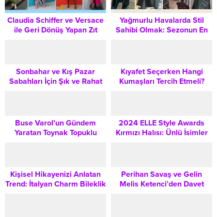
Claudia Schiffer ve Versace
Yağmurlu Havalarda Stil
ile Geri Dönüş Yapan Zıt
Sahibi Olmak: Sezonun En
Kutuplar Modası: 2024
Trend Yağmurluk Kombinleri
Kombin Önerileri
Sonbahar ve Kış Pazar
Kıyafet Seçerken Hangi
Sabahları İçin Şık ve Rahat
Kumaşları Tercih Etmeli?
Ev Kombini Önerileri
Tüm Kumaş Türleri Rehberi
Buse Varol’un Gündem
2024 ELLE Style Awards
Yaratan Toynak Topuklu
Kırmızı Halısı: Ünlü İsimler
Ayakkabıları: Gardırobunuza
Şıklık Yarışında Hangi
Nasıl Katarsınız?
Trendleri Taşıdı?
Kişisel Hikayenizi Anlatan
Perihan Savaş ve Gelin
Trend: İtalyan Charm Bileklik
Melis Ketenci’den Davet
Modelleri ve Kullanım
Şıklığı: Klasik Siyah-Beyaz
Rehberi
Kombin Trendi