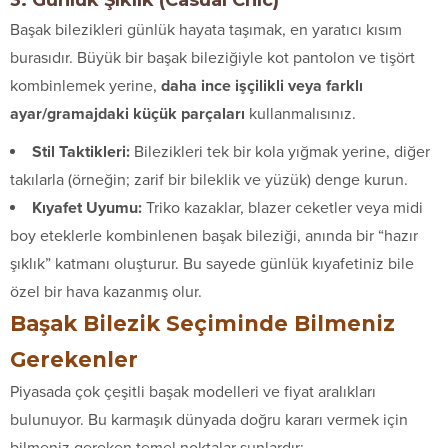
Başak bilezikleri günlük hayata taşımak, en yaratıcı kısım
burasıdır. Büyük bir başak bileziğiyle kot pantolon ve tişört
kombinlemek yerine,
daha ince işçilikli veya farklı
ayar/gramajdaki küçük parçaları
kullanmalısınız.
Stil Taktikleri:
Bilezikleri tek bir kola yığmak yerine, diğer
takılarla (örneğin; zarif bir bileklik ve yüzük) denge kurun.
Kıyafet Uyumu:
Triko kazaklar, blazer ceketler veya midi
boy eteklerle kombinlenen başak bileziği, anında bir “hazır
şıklık” katmanı oluşturur. Bu sayede günlük kıyafetiniz bile
özel bir hava kazanmış olur.
Başak Bilezik Seçiminde Bilmeniz
Gerekenler
Piyasada çok çeşitli başak modelleri ve fiyat aralıkları
bulunuyor. Bu karmaşık dünyada doğru kararı vermek için
bilmeniz gereken temel noktalar şunlardır: