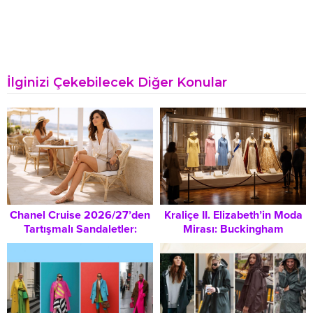
İlginizi Çekebilecek Diğer Konular
Chanel Cruise 2026/27’den
Kraliçe II. Elizabeth’in Moda
Tartışmalı Sandaletler:
Mirası: Buckingham
‘Çıplak Ayak Görünümü’
Sarayı’nda Tarihi Sergile
Trendi ve Lüks Moda
Ekonomisi