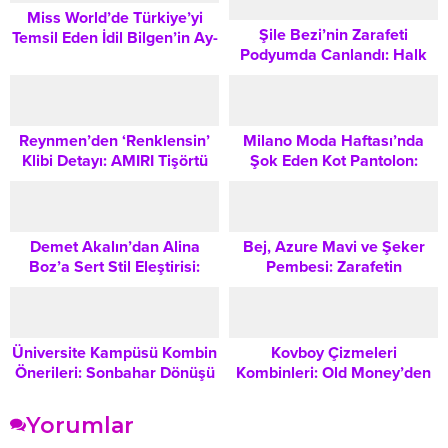
Miss World’de Türkiye’yi
Şile Bezi’nin Zarafeti
Temsil Eden İdil Bilgen’in Ay-
Podyumda Canlandı: Halk
Yıldızlı Kaftanı Gündem Oldu
Eğitim Merkezi Düzenlediği
Moda Şöleni Büyük İlgi
Gördü
Reynmen’den ‘Renklensin’
Milano Moda Haftası’nda
Klibi Detayı: AMIRI Tişörtü
Şok Eden Kot Pantolon:
Fiyatı Sosyal Medyada
Jordanluca Tasarımı
Tartışma Yarattı
Tartışma Yarattı
Demet Akalın’dan Alina
Bej, Azure Mavi ve Şeker
Boz’a Sert Stil Eleştirisi:
Pembesi: Zarafetin
Milano Moda Haftası
Vazgeçilmez Üç Tonu Nasıl
Kombini Tartışma Yarattı
Kombinlenir?
Üniversite Kampüsü Kombin
Kovboy Çizmeleri
Önerileri: Sonbahar Dönüşü
Kombinleri: Old Money’den
İçin Şık ve Rahat Stil İpuçları
Modeste Sokak Stiline Tüm
Stil Önerileri
Yorumlar