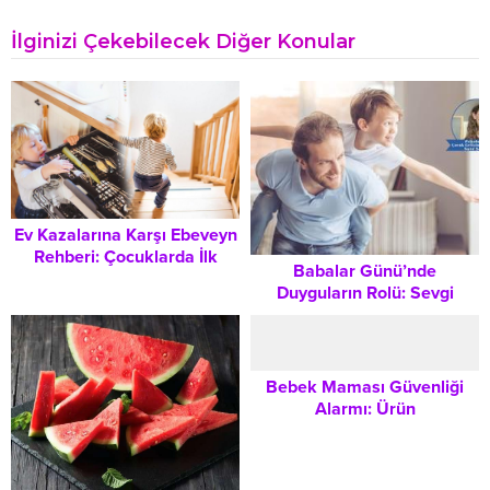
İlginizi Çekebilecek Diğer Konular
Ev Kazalarına Karşı Ebeveyn
Rehberi: Çocuklarda İlk
Babalar Günü’nde
Müdahale ve Önleyici
Duyguların Rolü: Sevgi
Tedbirler
Yalnızca Sözle Değil, Bağ
Kurarak Gösterilir
Bebek Maması Güvenliği
Alarmı: Ürün
Kontaminasyonu ve
Ebeveynlerin Bilmesi
Gerekenler