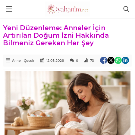
Yeni Düzenleme: Anneler İçin
Artırılan Doğum İzni Hakkında
Bilmeniz Gereken Her Şey
Anne - Çocuk
12.05.2026
0
73