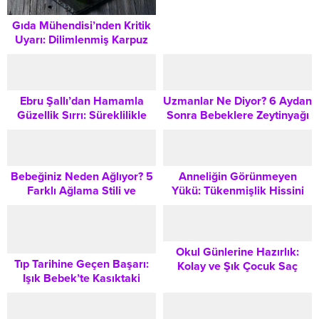
Gıda Mühendisi’nden Kritik
Uyarı: Dilimlenmiş Karpuz
Alırken Sağlığa Dikkat
Edilmesi Gerekenler
Ebru Şallı’dan Hamamla
Uzmanlar Ne Diyor? 6 Aydan
Güzellik Sırrı: Süreklilikle
Sonra Bebeklere Zeytinyağı
Duru Bir Cilt
Verilmesi ve Faydaları
Bebeğiniz Neden Ağlıyor? 5
Anneliğin Görünmeyen
Farklı Ağlama Stili ve
Yükü: Tükenmişlik Hissini
Anlattığı Mesajlar
Yönetmek ve Kendine Alan
Açmak
Okul Günlerine Hazırlık:
Tıp Tarihine Geçen Başarı:
Kolay ve Şık Çocuk Saç
Işık Bebek’te Kasıktaki
Modelleri Rehberi
Toplardamar Yoluyla Yapılan
İlk Aort Koarktasyonu