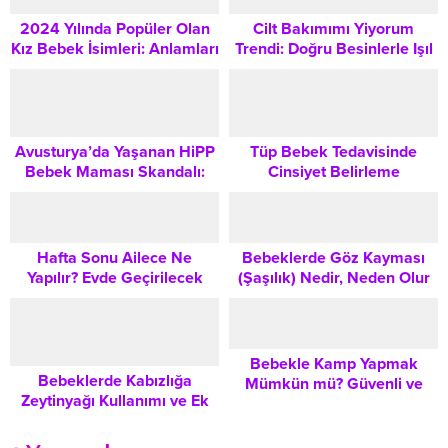
Onarımı
2024 Yılında Popüler Olan
Cilt Bakımımı Yiyorum
Kız Bebek İsimleri: Anlamları
Trendi: Doğru Besinlerle Işıl
ve Kökenleri
Işıl Bir Cilt Rutini
Avusturya’da Yaşanan HiPP
Tüp Bebek Tedavisinde
Bebek Maması Skandalı:
Cinsiyet Belirleme
Ebeveynler İçin Kritik
Yöntemleri: Bilimsel
Uyarılar ve Güvenlik Bilgileri
Gelişmeler ve Etik Boyutlar
Hafta Sonu Ailece Ne
Bebeklerde Göz Kayması
Yapılır? Evde Geçirilecek
(Şaşılık) Nedir, Neden Olur
Keyifli ve Bağ Kurduran
ve Tedavisi Nasıl Yapılır?
Aktiviteler
Bebekle Kamp Yapmak
Bebeklerde Kabızlığa
Mümkün mü? Güvenli ve
Zeytinyağı Kullanımı ve Ek
Huzurlu Bir Tatil İçin
Gıdalarda Doğru Beslenme
Kapsamlı İpuçları
Yöntemleri