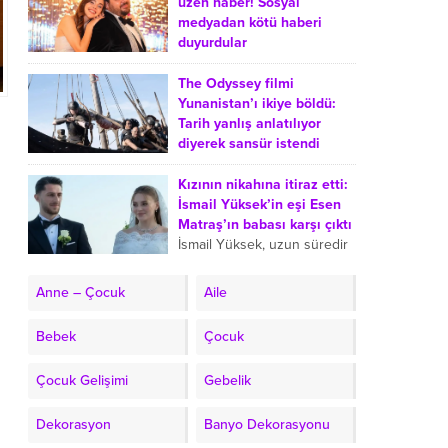
Yalçınkaya, Türkiye’de
üzen haber! Sosyal
evlerde balık tüketiminin
medyadan kötü haberi
azalmasına yol açtığını
duyurdular
düşündüğü iki sebebi anlattı.
Uzun süredir gözlerden
Şef, balık...
uzak yaşayan Eser Yenenler
The Odyssey filmi
ve Berfu Yenenler çifti,
Yunanistan’ı ikiye böldü:
takipçilerini üzen bir
Tarih yanlış anlatılıyor
gelişmeyi duyurdu. Berfu
diyerek sansür istendi
Yenenler, üçüncü kez...
The Odyssey film Greece
censored wrong history
Kızının nikahına itiraz etti:
request Lina Mendoni Lifo
İsmail Yüksek’in eşi Esen
Renos Charalambides
Matraş’ın babası karşı çıktı
Oppenheimer 975 million
İsmail Yüksek, uzun süredir
264 million Matt Damon...
birlikte olduğu mimar Esen
Matraş ile nikah masasına
Anne – Çocuk
Aile
oturdu. Nikahın ardından
Esen Matraş’ın öz babası
Bebek
Çocuk
olan...
Çocuk Gelişimi
Gebelik
Dekorasyon
Banyo Dekorasyonu