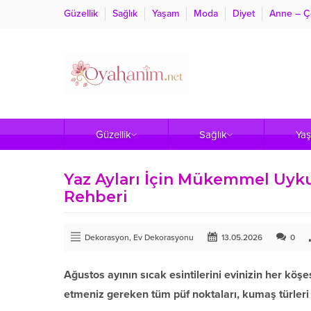
Güzellik
Sağlık
Yaşam
Moda
Diyet
Anne – Ç
Güzellik
Sağlık
Ya
Yaz Ayları İçin Mükemmel Uyk
Rehberi
Dekorasyon
,
Ev Dekorasyonu
13.05.2026
0
Ağustos ayının sıcak esintilerini evinizin her kö
etmeniz gereken tüm püf noktaları, kumaş türleri