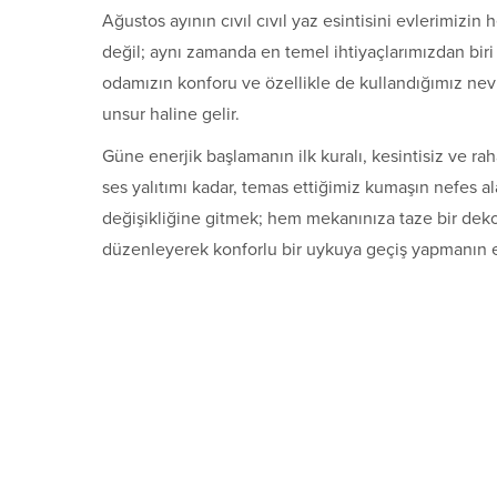
Ağustos ayının cıvıl cıvıl yaz esintisini evlerimizin
değil; aynı zamanda en temel ihtiyaçlarımızdan biri ol
odamızın konforu ve özellikle de kullandığımız nevr
unsur haline gelir.
Güne enerjik başlamanın ilk kuralı, kesintisiz ve ra
ses yalıtımı kadar, temas ettiğimiz kumaşın nefes a
değişikliğine gitmek; hem mekanınıza taze bir de
düzenleyerek konforlu bir uykuya geçiş yapmanın e