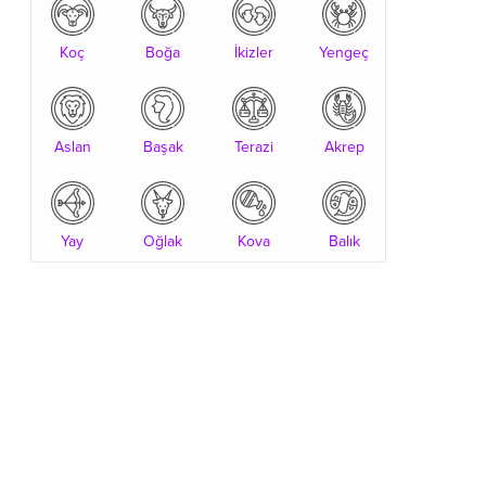
Koç
Boğa
İkizler
Yengeç
Aslan
Başak
Terazi
Akrep
Yay
Oğlak
Kova
Balık