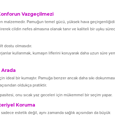
Konforun Vazgeçilmezi
len malzemedir. Pamuğun temel gücü, yüksek hava geçirgenliğidir
erek cildin nefes almasına olanak tanır ve kaliteli bir uyku sürec
lt dostu olmasıdır.
anlar kullanmak, kumaşın liflerini koruyarak daha uzun süre yen
r Arada
ri için ideal bir kumaştır. Pamuğa benzer ancak daha sıkı dokunması
açısından oldukça pratiktir.
asitesi, onu sıcak yaz geceleri için mükemmel bir seçim yapar.
teriyel Koruma
, sadece estetik değil, aynı zamanda sağlık açısından da büyük