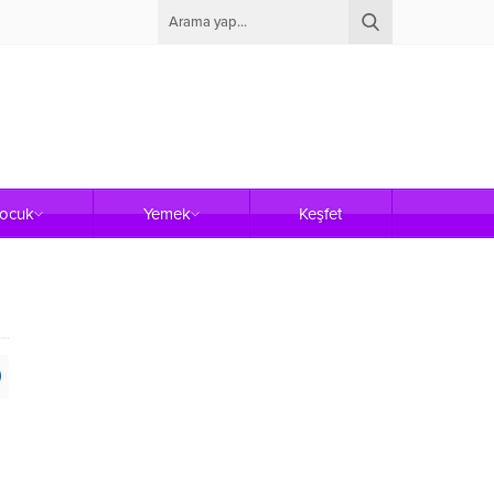
Çocuk
Yemek
Keşfet