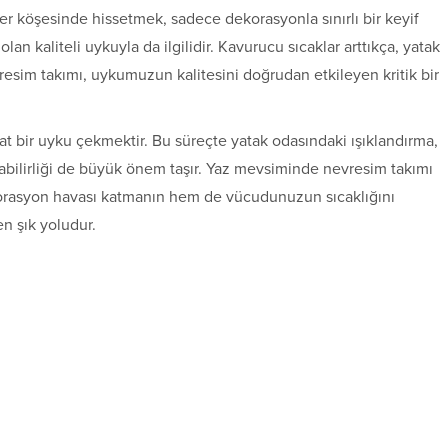
 her köşesinde hissetmek, sadece dekorasyonla sınırlı bir keyif
an kaliteli uykuyla da ilgilidir. Kavurucu sıcaklar arttıkça, yatak
esim takımı, uykumuzun kalitesini doğrudan etkileyen kritik bir
hat bir uyku çekmektir. Bu süreçte yatak odasındaki ışıklandırma,
labilirliği de büyük önem taşır. Yaz mevsiminde nevresim takımı
korasyon havası katmanın hem de vücudunuzun sıcaklığını
n şık yoludur.