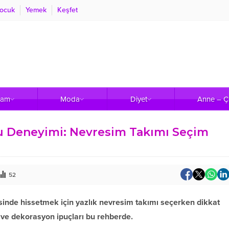
ocuk
Yemek
Keşfet
şam
Moda
Diyet
Anne – 
u Deneyimi: Nevresim Takımı Seçim
52
şesinde hissetmek için yazlık nevresim takımı seçerken dikkat
 ve dekorasyon ipuçları bu rehberde.