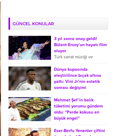
GÜNCEL KONULAR
3 yıl sonra onay geldi!
Bülent Ersoy’un hayatı film
oluyor
Türk sanat müziği ve
arabeskin sevilen
isimlerinden Bülent Ersoy’un
Dünya kupasında
hayatı sinemaya uyarlanıyor.
eleştirilince bıçak altına
Ersoy’un film projesiyle ilgili
yattı: Vini Jr’nin estetik
süreçte, onayın yaklaşık üç...
sonrası değişimi
Dünya Kupası sonrasında
Real Madrid’de forma giyen
Mehmet Şef’in balık
Brezilyalı futbolcu Vinicius
tüketimi yorumu gündem
Junior’ın çene operasyonu
oldu: “Perde kokusu en
geçirdiği yönündeki haberler
büyük engel”
gündeme geldi. Sosyal
MasterChef Türkiye’nin
medyada...
sevilen jüri üyesi Mehmet
Eser-Berfu Yenenler çiftini