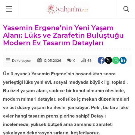
Yasemin Ergene’nin Yeni Yaşam
Alanı: Lüks ve Zarafetin Buluştuğu
Modern Ev Tasarım Detayları
Dekorasyon
12.05.2026
0
65
Ünlü oyuncu Yasemin Ergene’nin boşandıktan sonra
yerleştiği lüks yeni evi, sosyal medyada büyük ilgi topladı.
Bu özel yaşam alanı, sadece bir konut olmanın ötesinde,
modern mimari detaylar, sofistike iç mekan düzenlemeleri
ve üst düzey yaşam kalitesini yansıtıyor. Peki, bu tarz lüks
evler hangi tasarım prensiplerine sahip? Detaylı
incelemede, yüksek bütçeli ama zamansız zarafeti
yakalayan dekorasyon sırlarını keşfediyoruz.