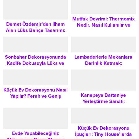
Rehber
Mutfak Devrimi: Thermomix
Demet Özdemir’den İlham
Nedir, Nasıl Kullanılır ve
Alan Lüks Bahçe Tasarımı:
Hangi Fonksiyonları Vardır?
Dış Mekanınızı Bir Sanat
Eserine Dönüştürme Rehberi
Sonbahar Dekorasyonunda
Lambaderlerle Mekanlara
Kadife Dokusuyla Lüks ve
Derinlik Katmak:
Sıcak Bir Yaşam Alanı
Dekorasyon ve Aydınlatma
Yaratma Rehberi
Rehberi
Küçük Ev Dekorasyonu Nasıl
Kanepeye Battaniye
Yapılır? Ferah ve Geniş
Yerleştirme Sanatı:
Görünüm İçin Kapsamlı
Salonunuzu Dönüştürecek
İpuçları
Dekoratif Düzenleme
İpuçları
Küçük Ev Dekorasyonu
Evde Yapabileceğiniz
İpuçları: Tiny House’larda