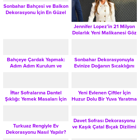
Sonbahar Bahçesi ve Balkon
Dekorasyonu İçin En Güzel
Çiçek Önerileri
Jennifer Lopez’in 21 Milyon
Dolarlık Yeni Malikanesi Göz
Kamaştırdı: Detaylar ve
Yaşam Alanları
Bahçeye Çardak Yapmak:
Sonbahar Dekorasyonuyla
Adım Adım Kurulum ve
Evinize Doğanın Sıcaklığını
Dekorasyon Rehberi
Taşıyın
İftar Sofralarına Dantel
Yeni Evlenen Çiftler İçin
Şıklığı: Yemek Masaları İçin
Huzur Dolu Bir Yuva Yaratma
Öne Çıkan Masa Örtüsü
Dekorasyon Rehberi
Modelleri
Davet Sofrası Dekorasyonu
Turkuaz Rengiyle Ev
ve Kaşık Çatal Bıçak Dizilimi
Dekorasyonu Nasıl Yapılır?
Rehberi
Yaz Ayları İçin Kapsamlı