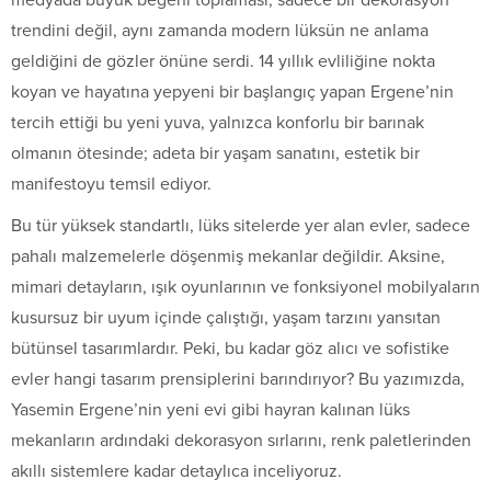
medyada büyük beğeni toplaması, sadece bir dekorasyon
trendini değil, aynı zamanda modern lüksün ne anlama
geldiğini de gözler önüne serdi. 14 yıllık evliliğine nokta
koyan ve hayatına yepyeni bir başlangıç yapan Ergene’nin
tercih ettiği bu yeni yuva, yalnızca konforlu bir barınak
olmanın ötesinde; adeta bir yaşam sanatını, estetik bir
manifestoyu temsil ediyor.
Bu tür yüksek standartlı, lüks sitelerde yer alan evler, sadece
pahalı malzemelerle döşenmiş mekanlar değildir. Aksine,
mimari detayların, ışık oyunlarının ve fonksiyonel mobilyaların
kusursuz bir uyum içinde çalıştığı, yaşam tarzını yansıtan
bütünsel tasarımlardır. Peki, bu kadar göz alıcı ve sofistike
evler hangi tasarım prensiplerini barındırıyor? Bu yazımızda,
Yasemin Ergene’nin yeni evi gibi hayran kalınan lüks
mekanların ardındaki dekorasyon sırlarını, renk paletlerinden
akıllı sistemlere kadar detaylıca inceliyoruz.