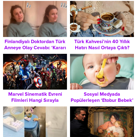
Çeyizleri ve Eşyaların
Paketleme Yöntemi
Değerini Yeniden
Keşfetmenizi Sağladı
Finlandiyalı Doktordan Türk
Türk Kahvesi’nin 40 Yıllık
Anneye Olay Cevabı: ‘Kararı
Hatırı Nasıl Ortaya Çıktı?
Bebek Verir’ Ne Anlama
Köken Hikayesi ve Kültürel
Geliyor?
Anlamı
Marvel Sinematik Evreni
Sosyal Medyada
Filmleri Hangi Sırayla
Popülerleşen ‘Etobur Bebek’
İzlenmeli? Kapsamlı Zaman
Trendi: Uzmanlardan Kritik
Çizelgesi
Uyarı