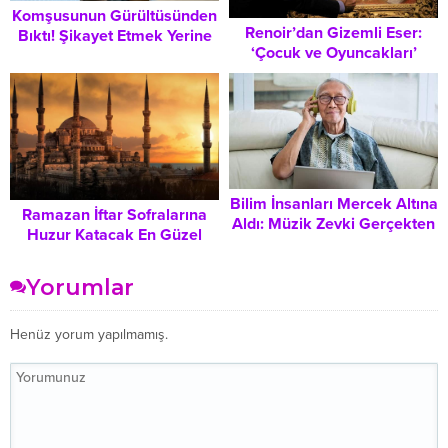
Komşusunun Gürültüsünden
Renoir’dan Gizemli Eser:
Bıktı! Şikayet Etmek Yerine
‘Çocuk ve Oyuncakları’
Kurduğu Sistem Viral Oldu
Tablosu Açık Artırmada
Rekor Fiyata Satıldı
Bilim İnsanları Mercek Altına
Ramazan İftar Sofralarına
Aldı: Müzik Zevki Gerçekten
Huzur Katacak En Güzel
Zeka ve Bilişsel Yapımız
Müzikler: Hangi Melodiler
Hakkında Ne Söylüyor?
Ruhunuzu Dinlendirecek?
Yorumlar
Henüz yorum yapılmamış.