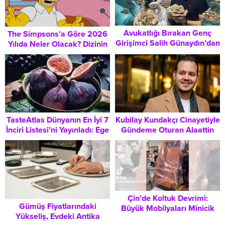
Avukatlığı Bırakan Genç
The Simpsons’a Göre 2026
Girişimci Salih Günaydın’dan
Yılıda Neler Olacak? Dizinin
İstiridye Mantarı Devrimi:
Öne Çıkan Tahminleri ve
Hobiyle Başlayıp Bölgenin
Küresel Yankıları
En Büyük Tedarikçisi Oldu
TasteAtlas Dünyanın En İyi 7
Kubilay Kundakçı Cinayetiyle
İnciri Listesi’ni Yayınladı: Ege
Gündeme Oturan Alaattin
Bölgesi İncirleri Global
Kadayıfçıoğlu Kimdir? İş
Arenada Fark Yarattı
Dünyası Kökenleri ve Aile
Yapısı
Çin’de Koltuk Devrimi:
Gümüş Fiyatlarındaki
Büyük Mobilyaları Minicik
Yükseliş, Evdeki Antika
Kutulara Sığdıran Akıl Almaz