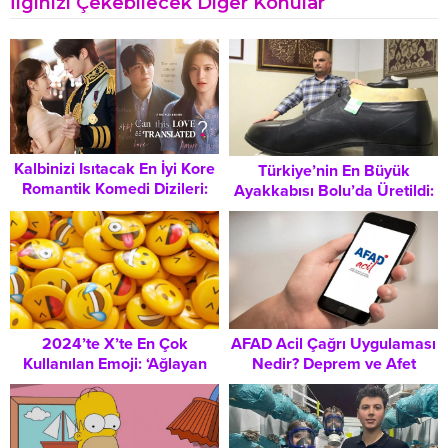
İlginizi Çekebilecek Diğer Konular
Kalbinizi Isıtacak En İyi Kore
Türkiye’nin En Büyük
Romantik Komedi Dizileri:
Ayakkabısı Bolu’da Üretildi:
Hangi Yapımlar İzlenmeli?
222 Numara Dev Projesi
2024’te X’te En Çok
AFAD Acil Çağrı Uygulaması
Kullanılan Emoji: ‘Ağlayan
Nedir? Deprem ve Afet
Surat’ Duyguları Klavyeye
Durumlarında Hayat
Taşıdı
Kurtaran Dijital Güvenlik
Rehberi