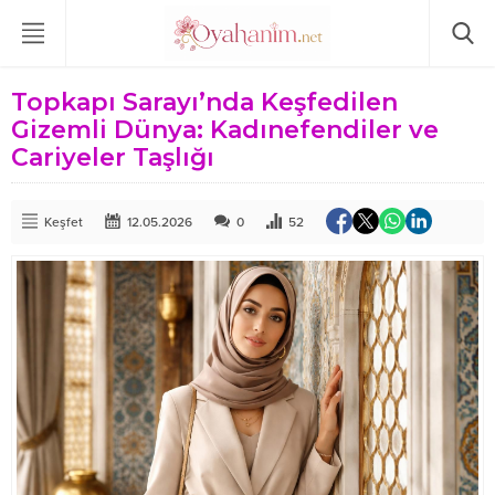
Topkapı Sarayı’nda Keşfedilen
Gizemli Dünya: Kadınefendiler ve
Cariyeler Taşlığı
Keşfet
12.05.2026
0
52