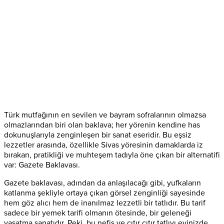
Türk mutfağının en sevilen ve bayram sofralarının olmazsa
olmazlarından biri olan baklava; her yörenin kendine has
dokunuşlarıyla zenginleşen bir sanat eseridir. Bu eşsiz
lezzetler arasında, özellikle Sivas yöresinin damaklarda iz
bırakan, pratikliği ve muhteşem tadıyla öne çıkan bir alternatifi
var: Gazete Baklavası.
Gazete baklavası, adından da anlaşılacağı gibi, yufkaların
katlanma şekliyle ortaya çıkan görsel zenginliği sayesinde
hem göz alıcı hem de inanılmaz lezzetli bir tatlıdır. Bu tarif
sadece bir yemek tarifi olmanın ötesinde, bir geleneği
yaşatma sanatıdır. Peki, bu nefis ve çıtır çıtır tatlıyı evinizde