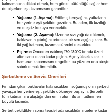
kalmamasına dikkat etmek, hem görsel bütünlüğü sağlar hem
de pişerken eşit kızarmasını garantiler.
Yağlama (1. Aşama):
Eritilmiş tereyağını, yufkaların
her yerine eşit şekilde gezdirin. Bu adım, ilk kızıllığı
ve o eşsiz kokuyu verecektir.
Yağlama (2. Aşama):
Üzerine sıvı yağı da dökmek,
baklavanın çıtırlığını artıracak bir sırrı açığa çıkarır. Bu
iki yağ katmanı, kızarma sürecini destekler.
Pişirme:
Önceden ısıtılmış 170-180°C fırında üzeri
altın sarısı olana kadar pişirin. Aşırı yüksek sıcaklık
hamurun kabarmasını engeller, bu yüzden orta ateşte
sabırlı olmak önemlidir.
Şerbetleme ve Servis Önerileri
Fırından çıkan baklavalar hala sıcakken, soğumuş olan şerbeti
yavaşça her yerine eşit şekilde dökmeye başlayın. Şerbetin
tüm katmanlara ulaştığından emin olun. Bu an, tatlının en
büyülü kısmıdır.
Şerbet çekildikten sonra tepsiyi oda sıcaklığına gelene kadar