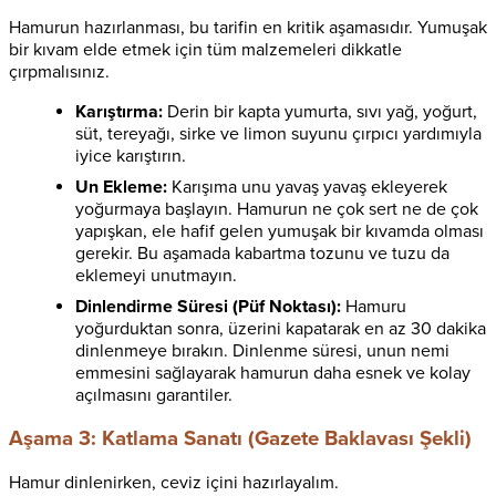
Hamurun hazırlanması, bu tarifin en kritik aşamasıdır. Yumuşak
bir kıvam elde etmek için tüm malzemeleri dikkatle
çırpmalısınız.
Karıştırma:
Derin bir kapta yumurta, sıvı yağ, yoğurt,
süt, tereyağı, sirke ve limon suyunu çırpıcı yardımıyla
iyice karıştırın.
Un Ekleme:
Karışıma unu yavaş yavaş ekleyerek
yoğurmaya başlayın. Hamurun ne çok sert ne de çok
yapışkan, ele hafif gelen yumuşak bir kıvamda olması
gerekir. Bu aşamada kabartma tozunu ve tuzu da
eklemeyi unutmayın.
Dinlendirme Süresi (Püf Noktası):
Hamuru
yoğurduktan sonra, üzerini kapatarak en az 30 dakika
dinlenmeye bırakın. Dinlenme süresi, unun nemi
emmesini sağlayarak hamurun daha esnek ve kolay
açılmasını garantiler.
Aşama 3: Katlama Sanatı (Gazete Baklavası Şekli)
Hamur dinlenirken, ceviz içini hazırlayalım.