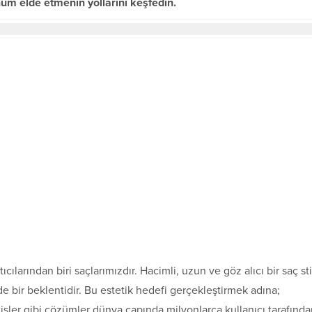
nüm elde etmenin yollarını keşfedin.
cılarından biri saçlarımızdır. Hacimli, uzun ve göz alıcı bir saç sti
e bir beklentidir. Bu estetik hedefi gerçekleştirmek adına;
stişler gibi çözümler dünya çapında milyonlarca kullanıcı tarafınd