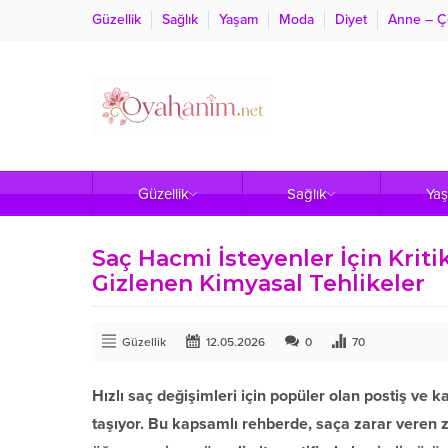
Güzellik
Sağlık
Yaşam
Moda
Diyet
Anne – Ç
Güzellik
Sağlık
Ya
Saç Hacmi İsteyenler İçin Kriti
Gizlenen Kimyasal Tehlikeler
Güzellik
12.05.2026
0
70
Hızlı saç değişimleri için popüler olan postiş ve 
taşıyor. Bu kapsamlı rehberde, saça zarar veren za