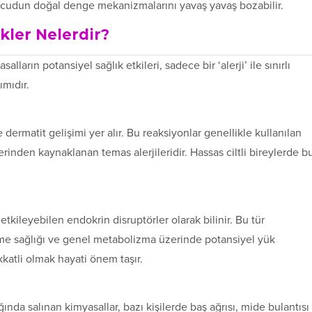
, vücudun doğal denge mekanizmalarını yavaş yavaş bozabilir.
kler Nelerdir?
lların potansiyel sağlık etkileri, sadece bir ‘alerji’ ile sınırlı
ımıdır.
e dermatit gelişimi yer alır. Bu reaksiyonlar genellikle kullanılan
erinden kaynaklanan temas alerjileridir. Hassas ciltli bireylerde b
kileyebilen endokrin disruptörler olarak bilinir. Bu tür
me sağlığı ve genel metabolizma üzerinde potansiyel yük
kkatli olmak hayati önem taşır.
ğında salınan kimyasallar, bazı kişilerde baş ağrısı, mide bulantısı