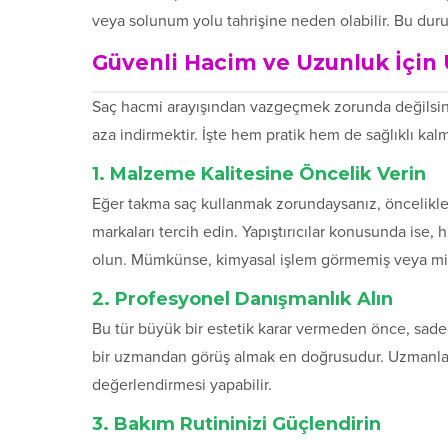
veya solunum yolu tahrişine neden olabilir. Bu durum, 
Güvenli Hacim ve Uzunluk İçin U
Saç hacmi arayışından vazgeçmek zorunda değilsiniz
aza indirmektir. İşte hem pratik hem de sağlıklı kal
1. Malzeme Kalitesine Öncelik Verin
Eğer takma saç kullanmak zorundaysanız, öncelikle i
markaları tercih edin. Yapıştırıcılar konusunda ise, 
olun. Mümkünse, kimyasal işlem görmemiş veya minim
2. Profesyonel Danışmanlık Alın
Bu tür büyük bir estetik karar vermeden önce, sadec
bir uzmandan görüş almak en doğrusudur. Uzmanlar, s
değerlendirmesi yapabilir.
3. Bakım Rutininizi Güçlendirin