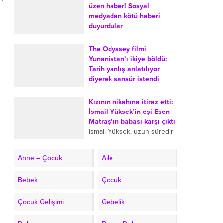
Yalçınkaya, Türkiye’de
üzen haber! Sosyal
evlerde balık tüketiminin
medyadan kötü haberi
azalmasına yol açtığını
duyurdular
düşündüğü iki sebebi anlattı.
Uzun süredir gözlerden
Şef, balık...
uzak yaşayan Eser Yenenler
The Odyssey filmi
ve Berfu Yenenler çifti,
Yunanistan’ı ikiye böldü:
takipçilerini üzen bir
Tarih yanlış anlatılıyor
gelişmeyi duyurdu. Berfu
diyerek sansür istendi
Yenenler, üçüncü kez...
The Odyssey film Greece
censored wrong history
Kızının nikahına itiraz etti:
request Lina Mendoni Lifo
İsmail Yüksek’in eşi Esen
Renos Charalambides
Matraş’ın babası karşı çıktı
Oppenheimer 975 million
İsmail Yüksek, uzun süredir
264 million Matt Damon...
birlikte olduğu mimar Esen
Matraş ile nikah masasına
Anne – Çocuk
Aile
oturdu. Nikahın ardından
Esen Matraş’ın öz babası
Bebek
Çocuk
olan...
Çocuk Gelişimi
Gebelik