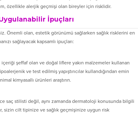
özellikle alerjik geçmişi olan bireyler için risklidir.
ygulanabilir İpuçları
. Önemli olan, estetik görünümü sağlarken sağlık risklerini en
manızı sağlayacak kapsamlı ipuçları:
çeriği şeffaf olan ve doğal liflere yakın malzemeler kullanan
hipoalerjenik ve test edilmiş yapıştırıcılar kullandığından emin
al kimyasallı ürünleri araştırın.
e saç stilisti değil, aynı zamanda dermatoloji konusunda bilgili
izin cilt tipinize ve sağlık geçmişinize uygun risk