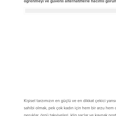
öğrenmeyi ve güvenli alternatiflerle hacimli görü
Kişisel tarzımızın en güçlü ve en dikkat çekici yansıtı
sahibi olmak, pek çok kadın için hem bir arzu hem d
peruklar, örgü takviyeleri, klip saçlar ve kaynak po