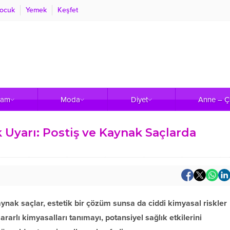
ocuk
Yemek
Keşfet
şam
Moda
Diyet
Anne – 
k Uyarı: Postiş ve Kaynak Saçlarda
kaynak saçlar, estetik bir çözüm sunsa da ciddi kimyasal riskler
rarlı kimyasalları tanımayı, potansiyel sağlık etkilerini