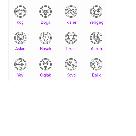
Koç
Boğa
İkizler
Yengeç
Aslan
Başak
Terazi
Akrep
Yay
Oğlak
Kova
Balık