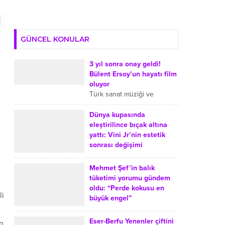
GÜNCEL KONULAR
3 yıl sonra onay geldi!
Bülent Ersoy’un hayatı film
oluyor
Türk sanat müziği ve
arabeskin sevilen
isimlerinden Bülent Ersoy’un
Dünya kupasında
hayatı sinemaya uyarlanıyor.
eleştirilince bıçak altına
Ersoy’un film projesiyle ilgili
yattı: Vini Jr’nin estetik
süreçte, onayın yaklaşık üç...
sonrası değişimi
Dünya Kupası sonrasında
Real Madrid’de forma giyen
Mehmet Şef’in balık
Brezilyalı futbolcu Vinicius
tüketimi yorumu gündem
Junior’ın çene operasyonu
oldu: “Perde kokusu en
li
geçirdiği yönündeki haberler
büyük engel”
gündeme geldi. Sosyal
MasterChef Türkiye’nin
medyada...
sevilen jüri üyesi Mehmet
Eser-Berfu Yenenler çiftini
an