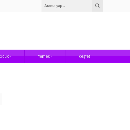
Çocuk
Yemek
Keşfet