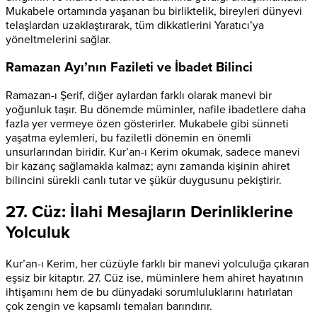
Mukabele ortamında yaşanan bu birliktelik, bireyleri dünyevi
telaşlardan uzaklaştırarak, tüm dikkatlerini Yaratıcı’ya
yöneltmelerini sağlar.
Ramazan Ayı’nın Fazileti ve İbadet Bilinci
Ramazan-ı Şerif, diğer aylardan farklı olarak manevi bir
yoğunluk taşır. Bu dönemde müminler, nafile ibadetlere daha
fazla yer vermeye özen gösterirler. Mukabele gibi sünneti
yaşatma eylemleri, bu faziletli dönemin en önemli
unsurlarından biridir. Kur’an-ı Kerim okumak, sadece manevi
bir kazanç sağlamakla kalmaz; aynı zamanda kişinin ahiret
bilincini sürekli canlı tutar ve şükür duygusunu pekiştirir.
27. Cüz: İlahi Mesajların Derinliklerine
Yolculuk
Kur’an-ı Kerim, her cüzüyle farklı bir manevi yolculuğa çıkaran
eşsiz bir kitaptır. 27. Cüz ise, müminlere hem ahiret hayatının
ihtişamını hem de bu dünyadaki sorumluluklarını hatırlatan
çok zengin ve kapsamlı temaları barındırır.