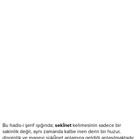
Bu hadis-i şerif ışığında;
sekînet
kelimesinin sadece bir
sakinlik değil, aynı zamanda kalbe inen derin bir huzur,
dinginlik ve manevi sükûnet anlamına geldiği anlaşılmaktadır.