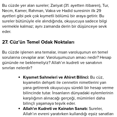
Bu cüzde yer alan sureler; Zariyat (31. ayetten itibaren), Tur,
Necm, Kamer, Rahman, Vakıa ve Hadid suresinin ilk 29
ayetleri gibi pek çok kıymetli bölümü bir araya getirir. Bu
sureler bütünüyle ele alındığında, okuyucuya sadece bilgi
vermekle kalmaz; aynı zamanda derin bir düşünceye sevk
eder.
27. Cüz’ün Temel Odak Noktaları
Bu cüzde işlenen ana temalar, insan varoluşunun en temel
sorularına cevaplar arar: Varoluşumuzun amacı nedir? Hesap
gününde ne beklemeliyiz? Allah’ın kudreti ve sanatının
sınırları nelerdir?
Kıyamet Sahneleri ve Ahiret Bilinci:
Bu cüz,
kıyametin dehşeti ile cennetin nimetlerini yan
yana getirerek okuyucuyu sürekli bir hesap verme
bilincinde tutar. İnsanların dünyadaki eylemlerinin
karşılığının alınacağı gerçeği, müminleri daha
bilinçli yaşamaya teşvik eder.
Allah’ın Kudreti ve Kainatın Sanatı:
Sureler,
Allah’ın evreni yaratırken kullandığı eşsiz sanatları