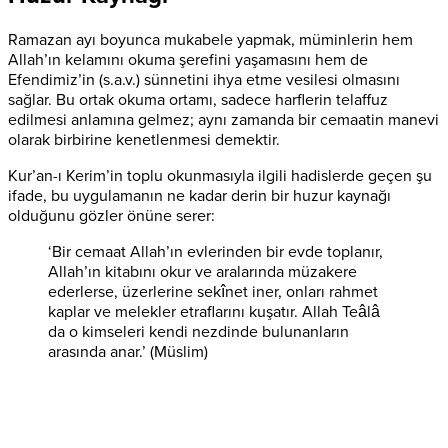
Ramazan ayı boyunca mukabele yapmak, müminlerin hem
Allah’ın kelamını okuma şerefini yaşamasını hem de
Efendimiz’in (s.a.v.) sünnetini ihya etme vesilesi olmasını
sağlar. Bu ortak okuma ortamı, sadece harflerin telaffuz
edilmesi anlamına gelmez; aynı zamanda bir cemaatin manevi
olarak birbirine kenetlenmesi demektir.
Kur’an-ı Kerim’in toplu okunmasıyla ilgili hadislerde geçen şu
ifade, bu uygulamanın ne kadar derin bir huzur kaynağı
olduğunu gözler önüne serer:
‘Bir cemaat Allah’ın evlerinden bir evde toplanır,
Allah’ın kitabını okur ve aralarında müzakere
ederlerse, üzerlerine sekînet iner, onları rahmet
kaplar ve melekler etraflarını kuşatır. Allah Teâlâ
da o kimseleri kendi nezdinde bulunanların
arasında anar.’ (Müslim)