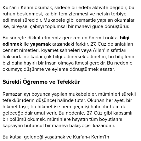
Kur’an-ı Kerim okumak, sadece bir edebi aktivite değildir; bu,
ruhun beslenmesi, kalbin temizlenmesi ve nefsin terbiye
edilmesi sürecidir. Mukabele gibi cemaatle yapılan okumalar
ise, bireysel çabayı toplumsal bir manevi güce dönüştürür.
Bu süreçte dikkat etmemiz gereken en önemli nokta;
bilgi
edinmek
ile
yaşamak
arasındaki farktır. 27. Cüz’de anlatılan
cennet nimetleri, kıyamet sahneleri veya Allah’ın sıfatları
hakkında ne kadar çok bilgi edinersek edinelim, bu bilgilerin
bizi daha hayırlı bir insan olmaya itmesi gerekir. Bu nedenle
okumayı; düşünme ve eyleme dönüştürmek esastır.
Sürekli Öğrenme ve Tefekkür
Ramazan ayı boyunca yapılan mukabeleler, müminleri sürekli
tefekkür (derin düşünce) halinde tutar. Okunan her ayet, bir
hikmet taşır; bu hikmet ise hem geçmişi hatırlatır hem de
geleceğe dair umut verir. Bu nedenle, 27. Cüz gibi kapsamlı
bir bölümü okumak, müminlere hayatın tüm boyutlarını
kapsayan bütüncül bir manevi bakış açısı kazandırır.
Bu kutsal geleneği yaşatmak ve Kur’an-ı Kerim’in