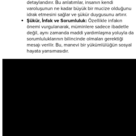
detaylandırır. Bu anlatımlar, insanın kendi
varoluşunun ne kadar büyük bir mucize olduğunu
idrak etmesini sağlar ve şükür duygusunu artırır.
Şükür, İnfak ve Sorumluluk:
Özellikle infakın
önemi vurgulanarak, müminlere sadece ibadetle
değil, aynı zamanda maddi yardımlaşma yoluyla da
sorumluluklarının bilincinde olmaları gerektiği
mesajı verilir. Bu, manevi bir yükümlülüğün sosyal
hayata yansımasıdır.