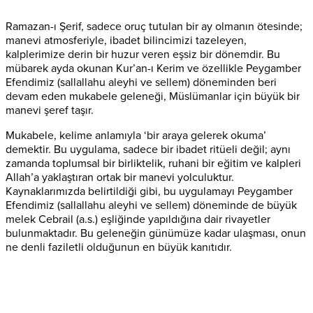
Ramazan-ı Şerif, sadece oruç tutulan bir ay olmanın ötesinde;
manevi atmosferiyle, ibadet bilincimizi tazeleyen,
kalplerimize derin bir huzur veren eşsiz bir dönemdir. Bu
mübarek ayda okunan Kur’an-ı Kerim ve özellikle Peygamber
Efendimiz (sallallahu aleyhi ve sellem) döneminden beri
devam eden mukabele geleneği, Müslümanlar için büyük bir
manevi şeref taşır.
Mukabele, kelime anlamıyla ‘bir araya gelerek okuma’
demektir. Bu uygulama, sadece bir ibadet ritüeli değil; aynı
zamanda toplumsal bir birliktelik, ruhani bir eğitim ve kalpleri
Allah’a yaklaştıran ortak bir manevi yolculuktur.
Kaynaklarımızda belirtildiği gibi, bu uygulamayı Peygamber
Efendimiz (sallallahu aleyhi ve sellem) döneminde de büyük
melek Cebrail (a.s.) eşliğinde yapıldığına dair rivayetler
bulunmaktadır. Bu geleneğin günümüze kadar ulaşması, onun
ne denli faziletli olduğunun en büyük kanıtıdır.