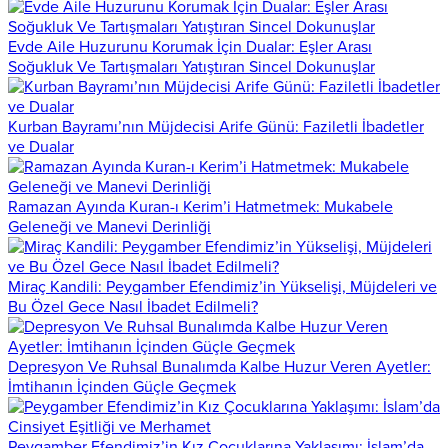
Evde Aile Huzurunu Korumak İçin Dualar: Eşler Arası
Soğukluk Ve Tartışmaları Yatıştıran Sincel Dokunuşlar
Kurban Bayramı’nın Müjdecisi Arife Günü: Faziletli İbadetler
ve Dualar
Ramazan Ayında Kuran-ı Kerim’i Hatmetmek: Mukabele
Geleneği ve Manevi Derinliği
Miraç Kandili: Peygamber Efendimiz’in Yükselişi, Müjdeleri ve
Bu Özel Gece Nasıl İbadet Edilmeli?
Depresyon Ve Ruhsal Bunalımda Kalbe Huzur Veren Ayetler:
İmtihanın İçinden Güçle Geçmek
Peygamber Efendimiz’in Kız Çocuklarına Yaklaşımı: İslam’da