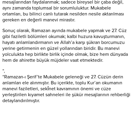
mesajlarından faydalanmak; sadece bireysel bir çaba değil,
aynı zamanda toplumsal bir sorumluluktur. Mukabele
ortamları, bu bilinci canlı tutarak nesilden nesile aktarılması
gereken en değerli manevi mirastır.
Sonuç olarak, Ramazan ayında mukabele yapmak ve 27. Cüz
gibi faziletli bölümleri okumak; kalbi huzura kavuşturmanın,
hayatı anlamlandırmanın ve Allah’a karşı şükran borcumuzu
yerine getirmenin en güzel yollarından biridir. Bu manevi
yolculukta hep birlikte birlik içinde olmak, bize hem dünyada
hem de ahirette büyük müjdeler vaat etmektedir.
“,
“Ramazan-ı Şerif’te Mukabele geleneği ve 27. Cüzün derin
anlamları ele alınmıştır. Bu içerikte, toplu Kur’an okumanın
manevi faziletleri, sekînet kavramının önemi ve cüze
yerleştirilen kıyamet sahneleri ile şükür mesajlarının rehberliği
detaylandırılmıştır.