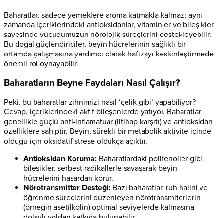
Baharatlar, sadece yemeklere aroma katmakla kalmaz; aynı
zamanda içeriklerindeki antioksidanlar, vitaminler ve bileşikler
sayesinde vücudumuzun nörolojik süreçlerini destekleyebilir.
Bu doğal güçlendiriciler, beyin hücrelerinin sağlıklı bir
ortamda çalışmasına yardımcı olarak hafızayı keskinleştirmede
önemli rol oynayabilir.
Baharatların Beyne Faydaları Nasıl Çalışır?
Peki, bu baharatlar zihnimizi nasıl ‘çelik gibi’ yapabiliyor?
Cevap, içeriklerindeki aktif bileşenlerde yatıyor. Baharatlar
genellikle güçlü anti-inflamatuar (iltihap karşıtı) ve antioksidan
özelliklere sahiptir. Beyin, sürekli bir metabolik aktivite içinde
olduğu için oksidatif strese oldukça açıktır.
Antioksidan Koruma:
Baharatlardaki polifenoller gibi
bileşikler, serbest radikallerle savaşarak beyin
hücrelerini hasardan korur.
Nörotransmitter Desteği:
Bazı baharatlar, ruh halini ve
öğrenme süreçlerini düzenleyen nörotransmiterlerin
(örneğin asetilkolin) optimal seviyelerde kalmasına
dolaylı yoldan katkıda bulunabilir.