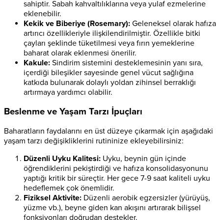
sahiptir. Sabah kahvaltılıklarına veya yulaf ezmelerine
eklenebilir.
Kekik ve Biberiye (Rosemary):
Geleneksel olarak hafıza
artırıcı özellikleriyle ilişkilendirilmiştir. Özellikle bitki
çayları şeklinde tüketilmesi veya fırın yemeklerine
baharat olarak eklenmesi önerilir.
Kakule:
Sindirim sistemini desteklemesinin yanı sıra,
içerdiği bileşikler sayesinde genel vücut sağlığına
katkıda bulunarak dolaylı yoldan zihinsel berraklığı
artırmaya yardımcı olabilir.
Beslenme ve Yaşam Tarzı İpuçları
Baharatların faydalarını en üst düzeye çıkarmak için aşağıdaki
yaşam tarzı değişikliklerini rutininize ekleyebilirsiniz:
Düzenli Uyku Kalitesi:
Uyku, beynin gün içinde
öğrendiklerini pekiştirdiği ve hafıza konsolidasyonunu
yaptığı kritik bir süreçtir. Her gece 7-9 saat kaliteli uyku
hedeflemek çok önemlidir.
Fiziksel Aktivite:
Düzenli aerobik egzersizler (yürüyüş,
yüzme vb.), beyne giden kan akışını artırarak bilişsel
fonksiyonları doğrudan destekler.