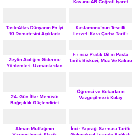
Kavunu AB Coğrafi İşaret
| Adım Adım Yapılışı
Tescili Aldı: Türk Mutfağı İçin
Ne Anlama Geliyor?
TasteAtlas Dünyanın En İyi
Kastamonu’nun Tescilli
10 Domatesini Açıkladı:
Lezzeti Kara Çorba Tarifi:
Türkiye Lezzeti Listeye
Ağa Çorbası Nasıl Yapılır?
Damga Vurdu
Fırınsız Pratik Dilim Pasta
Zeytin Acılığını Giderme
Tarifi: Bisküvi, Muz Ve Kakao
Yöntemleri: Uzmanlardan
Öğrendiğiniz En Etkili
Teknikler
Öğrenci ve Bekarların
24. Gün İftar Menüsü:
Vazgeçilmezi: Kolay
Bağışıklık Güçlendirici
Domates Soslu Makarna
Kıymalı Tarhana Çorbası
Tarifi
Tarifi ve Püf Noktaları
Alman Mutfağının
İncir Yaprağı Sarması Tarifi:
Vazgeçilmezi: Klasik
Geleneksel Lezzete Sağlıklı