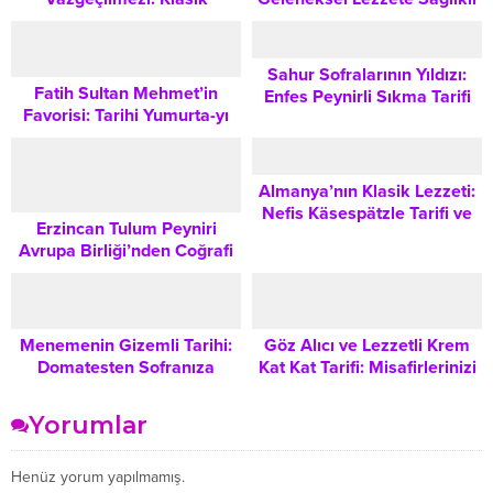
Gurkensalat Tarifi ve Yapılışı
ve Benzersiz Bir Dokunuş
Sahur Sofralarının Yıldızı:
Fatih Sultan Mehmet’in
Enfes Peynirli Sıkma Tarifi
Favorisi: Tarihi Yumurta-yı
Hümayün Tarifi
Almanya’nın Klasik Lezzeti:
Nefis Käsespätzle Tarifi ve
Erzincan Tulum Peyniri
Yapılışı
Avrupa Birliği’nden Coğrafi
İşaret Tescili Aldı: Tarihi
Önemi ve Küresel Boyutu
Menemenin Gizemli Tarihi:
Göz Alıcı ve Lezzetli Krem
Domatesten Sofranıza
Kat Kat Tarifi: Misafirlerinizi
Uzanan Kültürel Yolculuk
Etkileyecek Şık Bir Tatlı
Yorumlar
Henüz yorum yapılmamış.