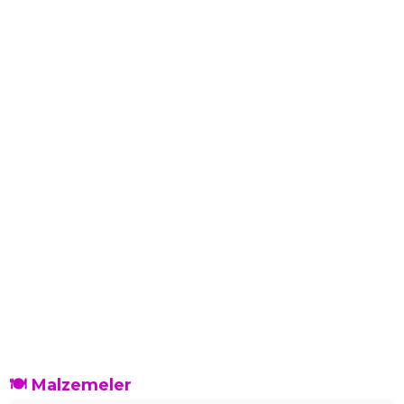
🍽️ Malzemeler