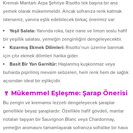
Kremalı Mantarlı Arpa Şehriye Risotto tek başına bir ana
yemek olarak mükemmeldir. Ancak sofranıza renk katmak
isterseniz, yanına eşlik edebilecek birkaç önerimiz var:
Yeşil Salata:
Yanında roka, taze nane ve limon soslu hafif
bir yeşillik salatası, yemeğin zenginliğini dengeleyecektir.
Kızarmış Ekmek Dilimleri:
Risotto’nun üzerine banmak
için çıtır ekmek dilimleri harika gider.
Basit Bir Yan Garnitür:
Haşlanmış kuşkonmaz veya
buharda pişirilmiş mevsim sebzeleri, hem renk hem de sağlık
açısından ideal bir eşlikçidir.
🍷 Mükemmel Eşleşme: Şarap Önerisi
Bu zengin ve kremamsı lezzeti dengeleyecek şaraplar
genellikle beyaz şaraplardır. Özellikle hafif gövdeli, mantar
notaları taşıyan bir Sauvignon Blanc veya Chardonnay,
yemeğin aromasını tamamlayarak sofranıza sofistike bir hava