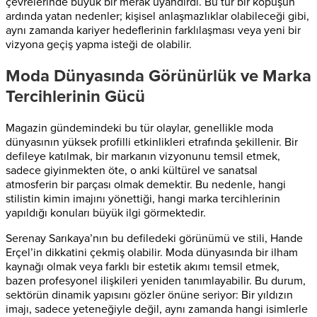
çevrelerinde büyük bir merak uyandırdı. Bu tür bir kopuşun
ardında yatan nedenler; kişisel anlaşmazlıklar olabileceği gibi,
aynı zamanda kariyer hedeflerinin farklılaşması veya yeni bir
vizyona geçiş yapma isteği de olabilir.
Moda Dünyasında Görünürlük ve Marka
Tercihlerinin Gücü
Magazin gündemindeki bu tür olaylar, genellikle moda
dünyasının yüksek profilli etkinlikleri etrafında şekillenir. Bir
defileye katılmak, bir markanın vizyonunu temsil etmek,
sadece giyinmekten öte, o anki kültürel ve sanatsal
atmosferin bir parçası olmak demektir. Bu nedenle, hangi
stilistin kimin imajını yönettiği, hangi marka tercihlerinin
yapıldığı konuları büyük ilgi görmektedir.
Serenay Sarıkaya’nın bu defiledeki görünümü ve stili, Hande
Erçel’in dikkatini çekmiş olabilir. Moda dünyasında bir ilham
kaynağı olmak veya farklı bir estetik akımı temsil etmek,
bazen profesyonel ilişkileri yeniden tanımlayabilir. Bu durum,
sektörün dinamik yapısını gözler önüne seriyor: Bir yıldızın
imajı, sadece yeteneğiyle değil, aynı zamanda hangi isimlerle