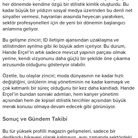
her dönemde kendine özgü bir stilistik kimlik oluşturdu. Bu
kadar büyük bir yıldızın sosyal medya üzerinden bu denli net
sinyaller vermesi, hayranları arasında heyecan yaratırken,
sektör profesyonelleri için de yeni bir dönemin başlangıcı
anlamına geliyor.
Bu gelişme zinciri; ID iletişim ajansından uzaklaşma ve
stilistinden ayrılma gibi iki büyük adım içeriyor. Bu durum,
Hande Erçel’in artık sadece mevcut yapının parçası olmak
yerine, kendi vizyonunu daha güçlü bir şekilde öne çıkarma
arzusunda olduğunu gösteriyor olabilir.
Özetle, bu olaylar zinciri; moda dünyasının ne kadar hızlı
değiştiğini, ünlülerin imaj yönetiminin ne kadar karmaşık ve
çok katmanlı bir süreç olduğunu bir kez daha kanıtladı. Hande
Erçel’in bundan sonraki adımları, hem kariyer yönetimi
açısından hem de kişisel stilistik tercihler açısından büyük
merak konusu olmaya devam edecek gibi görünüyor.
Sonuç ve Gündem Takibi
Bu tür yüksek profilli magazin gelişmeleri, sadece bir
dedikodu hikayesi olarak kalmayıp, aynı zamanda sektördeki