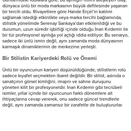
dünyaca ünlü bir moda markasının büyük defilesinde yaşanan
bir tercih oldu. Rivayetlere göre Hande Erçel’in katılım
sağlamak istediği etkinlikte veya marka tercihi bağlamında,
stilistik yönelimde Serenay Sarıkaya’dan etkilenildiği ve bu
durumun, uzun süredir işbirliği içinde olduğu İnan Kırdemir ile
bir tür profesyonel ayrılığa yol açtığı iddia ediliyor. Bu senaryo,
sadece iki ünlü ismin değil, aynı zamanda moda dünyasının
karmaşık dinamiklerinin de merkezine yerleşti.
Bir Stilistin Kariyerdeki Rolü ve Önemi
Ünlü bir oyuncunun kariyeri düşünüldüğünde, stilistlerin rolü
sadece kıyafet seçmekten ibaret değildir. Bir stilist, aslında o
sanatçının görsel kimliğini, imajını ve sahne duruşunu
yöneten kilit bir profesyoneldir. İnan Kırdemir gibi tecrübeli
isimler, yıllar içinde bir oyuncunun farklı dönemlere ait
ihtiyaçlarına cevap vererek, onu sadece güncel trendlerle
değil, aynı zamanda zamansız bir zarafetle de buluştururlar.