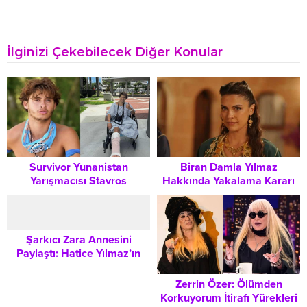
İlginizi Çekebilecek Diğer Konular
Biran Damla Yılmaz
Survivor Yunanistan
Hakkında Yakalama Kararı
Yarışmacısı Stavros
Çıktığı İddiası: 144 Bin
Floros’tan Mücadele Mesajı:
Euro’luk Estetik Borcu
‘Gerçek Güç Yeniden Ayağa
Gündemde
Kalkmaktır’
Şarkıcı Zara Annesini
Paylaştı: Hatice Yılmaz’ın
Güzelliği Sosyal Medyada
Büyük İlgi Topladı
Zerrin Özer: Ölümden
Korkuyorum İtirafı Yürekleri