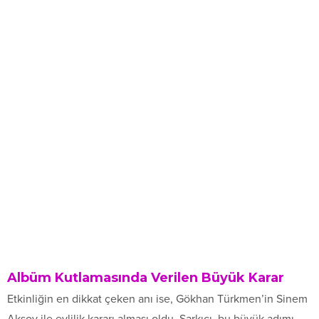
Albüm Kutlamasında Verilen Büyük Karar
Etkinliğin en dikkat çeken anı ise, Gökhan Türkmen’in Sinem
Aksoy ile evlilik kararı alması oldu. Şarkıcı, bu büyük adımı