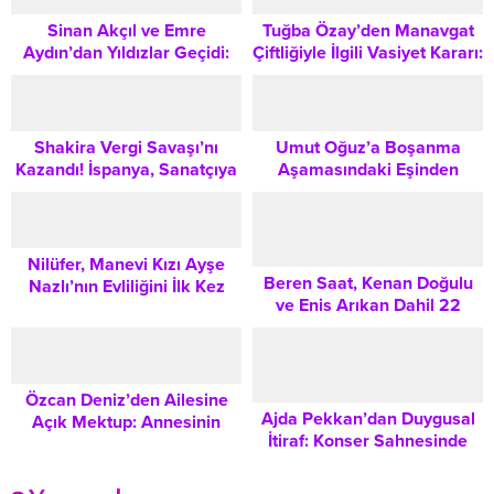
Sinan Akçıl ve Emre
Tuğba Özay’den Manavgat
Aydın’dan Yıldızlar Geçidi:
Çiftliğiyle İlgili Vasiyet Kararı:
Sıfır Atık Forumu 2026
1000 Dönümlük Mülk Devlet
Unutulmaz Anlara Sahne
Kurumuna Bağışlanacak
Oldu
Shakira Vergi Savaşı’nı
Umut Oğuz’a Boşanma
Kazandı! İspanya, Sanatçıya
Aşamasındaki Eşinden
60 Milyon Euro’dan Fazla
‘Tehdit’ İddiası: Sevilay Tilda,
Ödeyecek
Nilüfer, Manevi Kızı Ayşe
Beren Saat, Kenan Doğulu
Nazlı’nın Evliliğini İlk Kez
ve Enis Arıkan Dahil 22
Duyurdu: İşte İlk Kareler
Ünlüye Yönelik Yeni
Operasyon: Gözaltı Kararı
Detayları
Özcan Deniz’den Ailesine
Ajda Pekkan’dan Duygusal
Açık Mektup: Annesinin
İtiraf: Konser Sahnesinde
Hayat Hikayesi Filmi
‘Işıklar Altında O Kadar
Yapılacak
Yalnızım Ki…’ Açıklaması