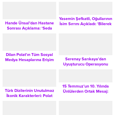
Sızlattı
Yasemin Şefkatli, Oğullarının
Hande Ünsal’dan Hastane
İsim Sırrını Açıkladı: ‘Bilerek
Sonrası Açıklama: ‘Seda
İbrahim Koyduk’
Sayan’dan Ders Aldım,
Hemen Evleniyorum’
Dilan Polat’ın Tüm Sosyal
Serenay Sarıkaya’dan
Medya Hesaplarına Erişim
Uyuşturucu Operasyonu
Engeli Geldi: TikTok,
Açıklaması: Mabel Matiz ve
Facebook ve YouTube Dahil
Ünlülerin Gözaltına Alındığı
Detaylar
15 Temmuz’un 10. Yılında
Türk Dizilerinin Unutulmaz
Ünlülerden Ortak Mesaj:
İkonik Karakterleri: Polat
Unutmadık, İradeye Sahip
Alemdar’dan Bihter’e Efsane
Çıktık
Figürler