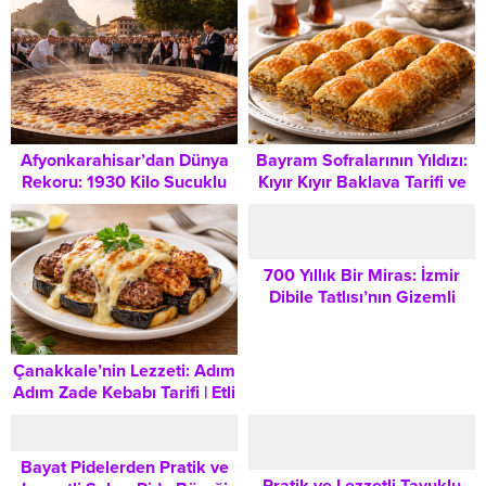
Afyonkarahisar’dan Dünya
Bayram Sofralarının Yıldızı:
Rekoru: 1930 Kilo Sucuklu
Kıyır Kıyır Baklava Tarifi ve
Yumurta Guinness Kitabına
Püf Noktaları
Girdi
700 Yıllık Bir Miras: İzmir
Dibile Tatlısı’nın Gizemli
Tarifi ve Kültürel Hikayesi
Çanakkale’nin Lezzeti: Adım
Adım Zade Kebabı Tarifi | Etli
ve Tavuklu
Bayat Pidelerden Pratik ve