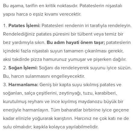
Bu aşama, tarifin en kritik noktasıdır. Patateslerin nişastalı
yapısı harca o eşsiz kıvamı verecektir.
Patates İşlemi:
Patatesleri rendenin iri tarafıyla rendeleyin.
Rendelediğiniz patates püresini bir tülbent veya temiz bir
bez yardımıyla sıkın.
Bu adım hayati önem taşır;
patateslerin
içindeki fazla nişastalı suyun tamamen çıkarılması gerekir,
aksi takdirde pizza hamurunuz yumuşar ve pişerken dağılır.
Soğan İşlemi:
Soğanı da rendeleyerek suyunu iyice süzün.
Bu, harcın sulanmasını engelleyecektir.
Harmanlama:
Geniş bir kapta suyu sıkılmış patates ve
soğanları, salça çeşitlerini, zeytinyağı, tuzu, karabiberi,
kurutulmuş reyhanı ve ince kıyılmış maydanozu büyük bir
enerjiyle harmanlayın. Tüm baharatlar birbirine iyice geçene
kadar elinizle yoğurarak karıştırın. Harcınız ne çok katı ne de
sulu olmalıdır; kaşıkla kolayca yayılabilmelidir.