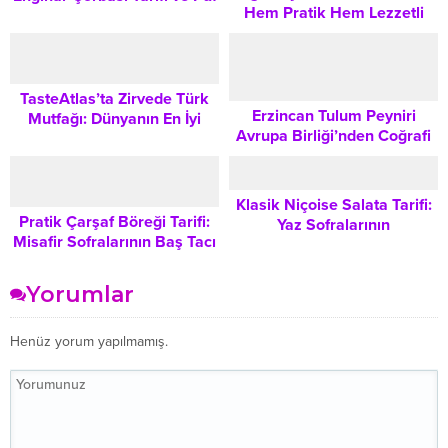
Hem Pratik Hem Lezzetli
Noktaları
Ana Yemek Nasıl Yapılır?
TasteAtlas’ta Zirvede Türk
Erzincan Tulum Peyniri
Mutfağı: Dünyanın En İyi
Avrupa Birliği’nden Coğrafi
Çorbaları Listesi ve 5 Efsane
İşaret Tescili Aldı: Tarihi
Lezzet
Önemi ve Küresel Boyutu
Klasik Niçoise Salata Tarifi:
Pratik Çarşaf Böreği Tarifi:
Yaz Sofralarının
Misafir Sofralarının Baş Tacı
Vazgeçilmezi
Olacak Lezzet
Yorumlar
Henüz yorum yapılmamış.