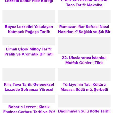
Pratik ve Lezzetli Tavuklu
Lezzetli Sahur Pide Böreği
Taco Tarifi: Meksika
Tarifi
Rüzgarını Sofranıza Taşıyın
Boyoz Lezzetini Yakalayan
Ramazan İftar Sofrası Nasıl
Katmanlı Poğaça Tarifi:
Hazırlanır? Sağlıklı ve Şık Bir
Kahvaltı ve Çay Saati Sunum
İftariyelik Tabağı Rehberi
Rehberi
Elmalı Çiçek Milföy Tarifi:
Pratik ve Aromatik Bir Tatlı
22. Uluslararası İstanbul
Keyfi
Mutfak Günleri: Türk
Mutfağının Küresel
Standartları Belirleyen
Büyük Buluşma
Kilis Tava Tarifi: Geleneksel
Türkiye’nin Tatlı Kültürü
Lezzetle Sofranıza Yöresel
Masası: Sütlü mü, Şerbetli
Bir Dokunuş
mi? Nesiller Boyu Süren
Lezzet Yarışması
Baharın Lezzeti: Klasik
Dağılmayan Sulu Köfte Tarifi:
Enginar Çorbası Tarifi ve Püf