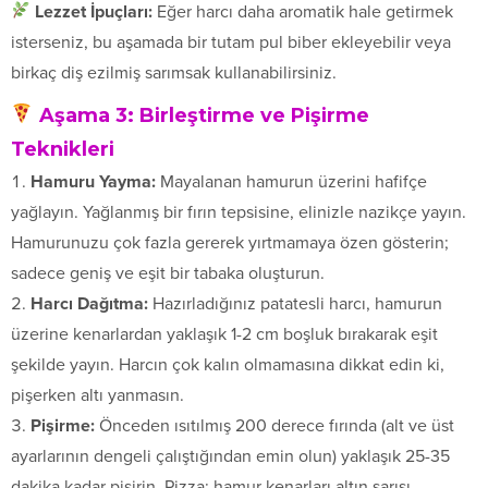
Lezzet İpuçları:
Eğer harcı daha aromatik hale getirmek
isterseniz, bu aşamada bir tutam pul biber ekleyebilir veya
birkaç diş ezilmiş sarımsak kullanabilirsiniz.
Aşama 3: Birleştirme ve Pişirme
Teknikleri
Hamuru Yayma:
Mayalanan hamurun üzerini hafifçe
yağlayın. Yağlanmış bir fırın tepsisine, elinizle nazikçe yayın.
Hamurunuzu çok fazla gererek yırtmamaya özen gösterin;
sadece geniş ve eşit bir tabaka oluşturun.
Harcı Dağıtma:
Hazırladığınız patatesli harcı, hamurun
üzerine kenarlardan yaklaşık 1-2 cm boşluk bırakarak eşit
şekilde yayın. Harcın çok kalın olmamasına dikkat edin ki,
pişerken altı yanmasın.
Pişirme:
Önceden ısıtılmış 200 derece fırında (alt ve üst
ayarlarının dengeli çalıştığından emin olun) yaklaşık 25-35
dakika kadar pişirin. Pizza; hamur kenarları altın sarısı,