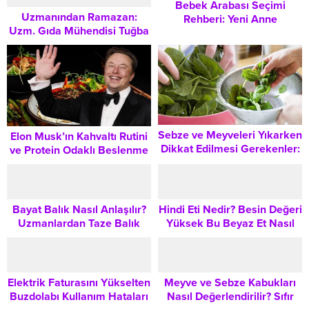
Bebek Arabası Seçimi
Uzmanından Ramazan:
Rehberi: Yeni Anne
Uzm. Gıda Mühendisi Tuğba
Babaların Bilmesi Gereken
Bayburtluoğlu’ndan
Tüm Detaylar
Ramazan Ayı Beslenmesine
Dair
Sebze ve Meyveleri Yıkarken
Elon Musk’ın Kahvaltı Rutini
Dikkat Edilmesi Gerekenler:
ve Protein Odaklı Beslenme
Sirkeli Su Kullanımının
Prensipleri
Riskleri
Bayat Balık Nasıl Anlaşılır?
Hindi Eti Nedir? Besin Değeri
Uzmanlardan Taze Balık
Yüksek Bu Beyaz Et Nasıl
Seçimi İçin Kritik Uyarılar
Tüketilmeli?
Elektrik Faturasını Yükselten
Meyve ve Sebze Kabukları
Buzdolabı Kullanım Hataları
Nasıl Değerlendirilir? Sıfır