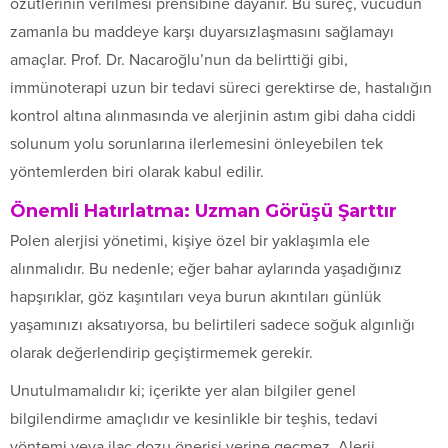
özütlerinin verilmesi prensibine dayanır. Bu süreç, vücudun
zamanla bu maddeye karşı duyarsızlaşmasını sağlamayı
amaçlar. Prof. Dr. Nacaroğlu’nun da belirttiği gibi,
immünoterapi uzun bir tedavi süreci gerektirse de, hastalığın
kontrol altına alınmasında ve alerjinin astım gibi daha ciddi
solunum yolu sorunlarına ilerlemesini önleyebilen tek
yöntemlerden biri olarak kabul edilir.
Önemli Hatırlatma: Uzman Görüşü Şarttır
Polen alerjisi yönetimi, kişiye özel bir yaklaşımla ele
alınmalıdır. Bu nedenle; eğer bahar aylarında yaşadığınız
hapşırıklar, göz kaşıntıları veya burun akıntıları günlük
yaşamınızı aksatıyorsa, bu belirtileri sadece soğuk algınlığı
olarak değerlendirip geçiştirmemek gerekir.
Unutulmamalıdır ki; içerikte yer alan bilgiler genel
bilgilendirme amaçlıdır ve kesinlikle bir teşhis, tedavi
yöntemi veya ilaç dozu önerisi yerine geçmez. Alerji