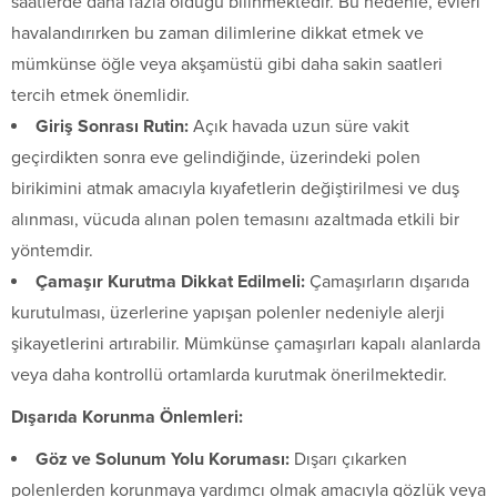
saatlerde daha fazla olduğu bilinmektedir. Bu nedenle, evleri
havalandırırken bu zaman dilimlerine dikkat etmek ve
mümkünse öğle veya akşamüstü gibi daha sakin saatleri
tercih etmek önemlidir.
Giriş Sonrası Rutin:
Açık havada uzun süre vakit
geçirdikten sonra eve gelindiğinde, üzerindeki polen
birikimini atmak amacıyla kıyafetlerin değiştirilmesi ve duş
alınması, vücuda alınan polen temasını azaltmada etkili bir
yöntemdir.
Çamaşır Kurutma Dikkat Edilmeli:
Çamaşırların dışarıda
kurutulması, üzerlerine yapışan polenler nedeniyle alerji
şikayetlerini artırabilir. Mümkünse çamaşırları kapalı alanlarda
veya daha kontrollü ortamlarda kurutmak önerilmektedir.
Dışarıda Korunma Önlemleri:
Göz ve Solunum Yolu Koruması:
Dışarı çıkarken
polenlerden korunmaya yardımcı olmak amacıyla gözlük veya