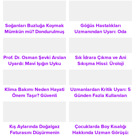
ve Enerji Tasarrufu Rehberi
Atık Mutfak İpuçları
Soğanları Buzluğa Koymak
Göğüs Hastalıkları
Mümkün mü? Dondurulmuş
Uzmanından Uyarı: Oda
Soğan Hazırlama ve
Spreyleri ve Koku Vericiler
Saklama Rehberi
Solunum Sistemi İçin Risk
Oluşturabilir
Prof. Dr. Osman Şevki Arslan
Sık İdrara Çıkma ve Ani
Uyardı: Mavi Işığın Uyku
Sıkışma Hissi: Üroloji
Düzeninden Göz Sağlığına
Uzmanı Dr. Cevper Ersöz’ten
Etkileri
Önemli Uyarılar
Klima Bakımı Neden Hayati
Uzmanlardan Kritik Uyarı: 5
Önem Taşır? Güvenli
Günden Fazla Kullanılan
Kullanım ve Periyodik
Burun Spreyleri Bağımlılık
Kontrol Yöntemleri
Yapıyor
Kış Aylarında Doğalgaz
Çocuklarda Boy Kısalığı
Faturasını Düşürmenin
Hakkında Uzman Görüşü: