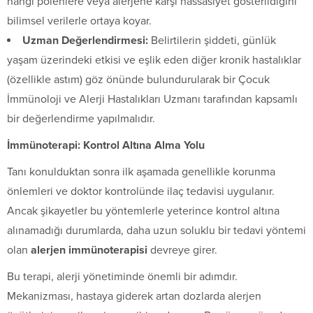
hangi polenlere veya alerjene karşı hassasiyet gösterildiğini
bilimsel verilerle ortaya koyar.
Uzman Değerlendirmesi:
Belirtilerin şiddeti, günlük
yaşam üzerindeki etkisi ve eşlik eden diğer kronik hastalıklar
(özellikle astım) göz önünde bulundurularak bir Çocuk
İmmünoloji ve Alerji Hastalıkları Uzmanı tarafından kapsamlı
bir değerlendirme yapılmalıdır.
İmmünoterapi: Kontrol Altına Alma Yolu
Tanı konulduktan sonra ilk aşamada genellikle korunma
önlemleri ve doktor kontrolünde ilaç tedavisi uygulanır.
Ancak şikayetler bu yöntemlerle yeterince kontrol altına
alınamadığı durumlarda, daha uzun soluklu bir tedavi yöntemi
olan
alerjen immünoterapisi
devreye girer.
Bu terapi, alerji yönetiminde önemli bir adımdır.
Mekanizması, hastaya giderek artan dozlarda alerjen